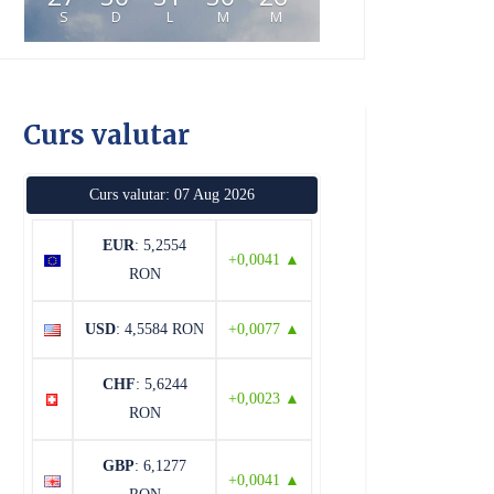
S
D
L
M
M
Curs valutar
Curs valutar: 07 Aug 2026
EUR
: 5,2554
+0,0041 ▲
RON
USD
: 4,5584 RON
+0,0077 ▲
CHF
: 5,6244
+0,0023 ▲
RON
GBP
: 6,1277
+0,0041 ▲