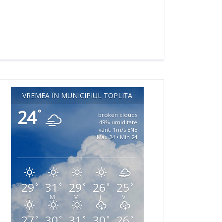
VREMEA ÎN MUNICIPIUL TOPLIȚA
24
°
broken clouds
49% umiditate
vânt: 1m/s ENE
Max 24 • Min 24
29
31
29
26
25
°
°
°
°
°
L
M
M
J
V
27
30
31
30
26
°
°
°
°
°