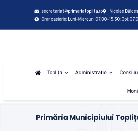
secretariat@primariatoplita.ro
Nicolae Bălces
Orar casierie: Luni-Miercuri: 07.00-15.30; Joi: 07
Toplița
Administrație
Consiliu
Moni
Primăria Municipiului Topliț