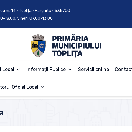
cu nr. 14 • Toplița • Harghita • 535700
.00-18.00; Vineri: 07.00-13.00
l Local
Informații Publice
Servicii online
Contac
torul Oficial Local
a