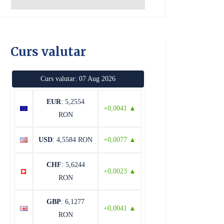
Curs valutar
Curs valutar: 07 Aug 2026
EUR
: 5,2554
+0,0041 ▲
RON
USD
: 4,5584 RON
+0,0077 ▲
CHF
: 5,6244
+0,0023 ▲
RON
GBP
: 6,1277
+0,0041 ▲
RON