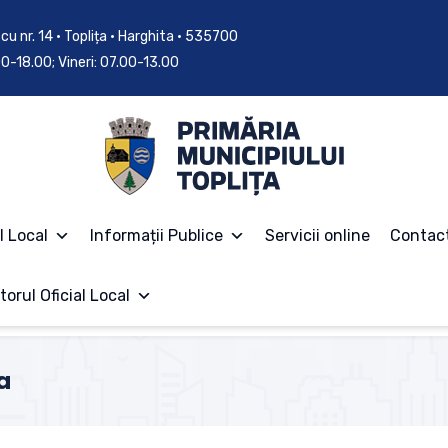
cu nr. 14 • Toplița • Harghita • 535700
.00-18.00; Vineri: 07.00-13.00
l Local
Informații Publice
Servicii online
Contac
torul Oficial Local
a