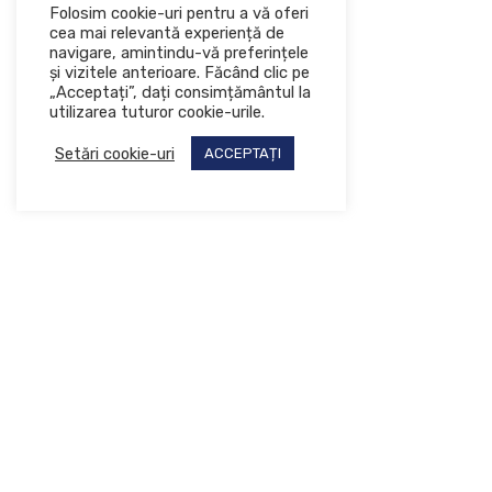
Folosim cookie-uri pentru a vă oferi
cea mai relevantă experiență de
navigare, amintindu-vă preferințele
și vizitele anterioare. Făcând clic pe
„Acceptați”, dați consimțământul la
utilizarea tuturor cookie-urile.
Setări cookie-uri
ACCEPTAȚI