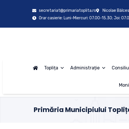
secretariat@primariatoplita.ro
Nicolae Bălces
Orar casierie: Luni-Miercuri: 07.00-15.30; Joi: 07
Toplița
Administrație
Consiliu
Moni
Primăria Municipiului Topliț