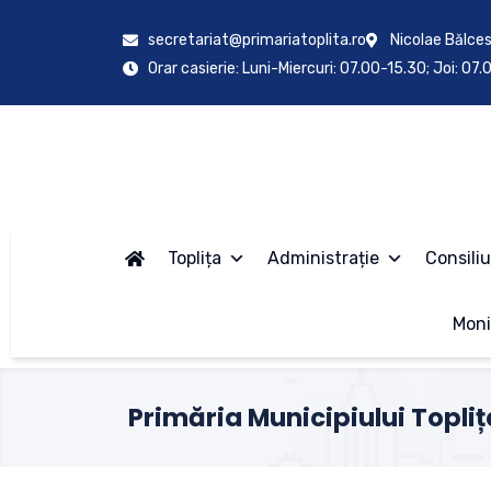
secretariat@primariatoplita.ro
Nicolae Bălces
Orar casierie: Luni-Miercuri: 07.00-15.30; Joi: 07
Toplița
Administrație
Consiliu
Moni
Primăria Municipiului Topliț