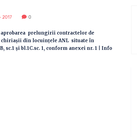
- 2017
0
d aprobarea prelungirii contractelor de
 chiriaşii din locuinţele ANL situate în
B, sc.1 şi bl.1C.sc. 1, conform anexei nr. 1 | Info