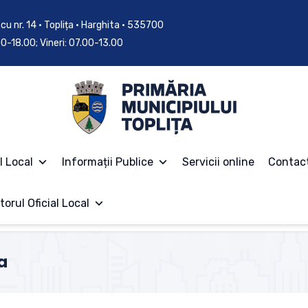
cu nr. 14 • Toplița • Harghita • 535700
.00-18.00; Vineri: 07.00-13.00
l Local
Informații Publice
Servicii online
Contac
torul Oficial Local
a