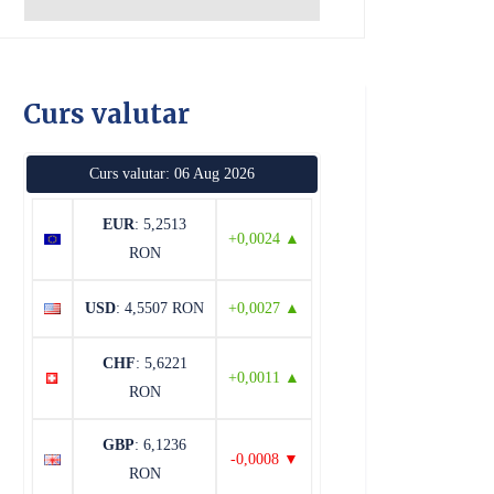
Curs valutar
Curs valutar: 06 Aug 2026
EUR
: 5,2513
+0,0024 ▲
RON
USD
: 4,5507 RON
+0,0027 ▲
CHF
: 5,6221
+0,0011 ▲
RON
GBP
: 6,1236
-0,0008 ▼
RON