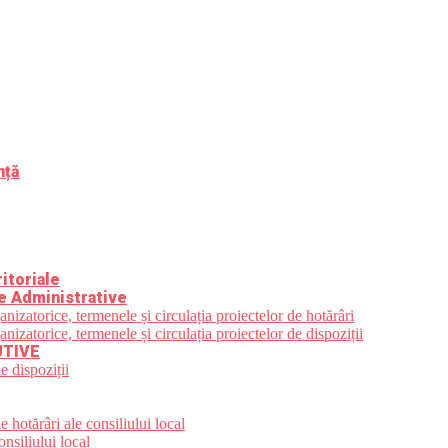
nță
itoriale
e Administrative
zatorice, termenele și circulația proiectelor de hotărâri
zatorice, termenele și circulația proiectelor de dispoziții
UTIVE
e dispoziții
 hotărâri ale consiliului local
nsiliului local