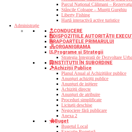
Parcul Național Călimani – Rezervația
Stâncile Coloape – Munții Gurghiu
Liberty Fishing
Hartă interactivă active turistice
Administrație
CONDUCERE
DISPOZIȚIILE AUTORITĂȚII EXECU
RAPOARTELE PRIMARULUI
ORGANIGRAMA
Programe și Strategii
Strategia Integrată de Dezvoltare Ur
INSTITUȚII ÎN SUBORDINE
Achiziții Publice
Planul Anual al Achizițiilor publice
Anunțuri achiziții publice
Anunțuri de inițiere
Achiziții directe
Anunțuri de atribuire
Proceduri simplificate
Licitații deschise
Negociere fără publicare
Anexa 2
Buget
Bugetul Local
Execuție Bugetară