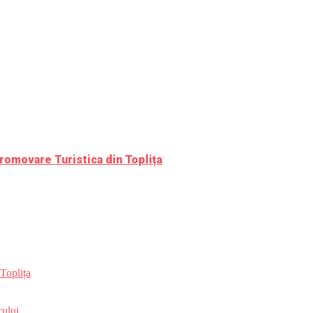
romovare Turistica din Toplița
Toplița
ului