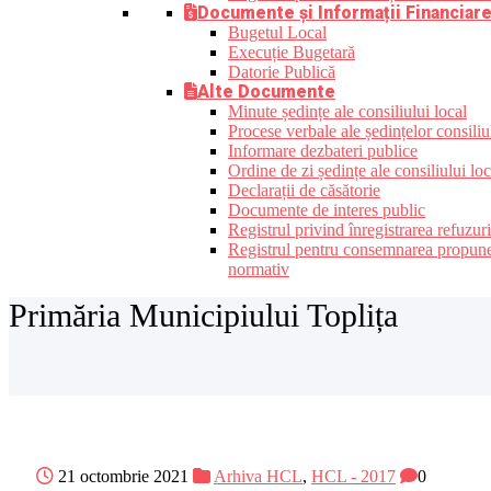
Documente și Informații Financiar
Bugetul Local
Execuție Bugetară
Datorie Publică
Alte Documente
Minute ședințe ale consiliului local
Procese verbale ale ședințelor consiliu
Informare dezbateri publice
Ordine de zi ședințe ale consiliului loc
Declarații de căsătorie
Documente de interes public
Registrul privind înregistrarea refuzur
Registrul pentru consemnarea propunerilo
normativ
Primăria Municipiului Toplița
21 octombrie 2021
Arhiva HCL
,
HCL - 2017
0