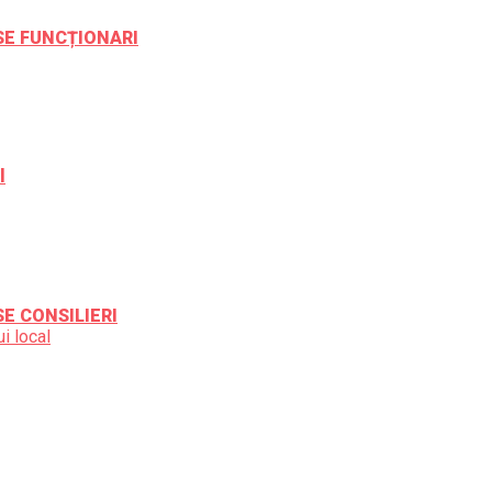
ESE FUNCȚIONARI
l
SE CONSILIERI
i local