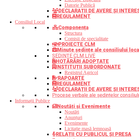
Datorie Publică
DECLARAȚII DE AVERE ȘI INTER
REGULAMENT
Consiliul Local
Componența
Structura
Comisii de specialitate
PROIECTE CLM
Minute ședințe ale consiliului loca
ȘEDINȚE CLM LIVE
HOTĂRÂRI ADOPTATE
INSTITUȚII SUBORDONATE
Registrul Agricol
RAPOARTE
REGULAMENT
DECLARAȚII DE AVERE ȘI INTERE
Procese verbale ale ședințelor consiliulu
Informații Publice
Noutăți și Evenimente
Noutăți
Anunțuri
Evenimente
Licitație masă lemnoasă
RELAȚII CU PUBLICUL ȘI PRESA