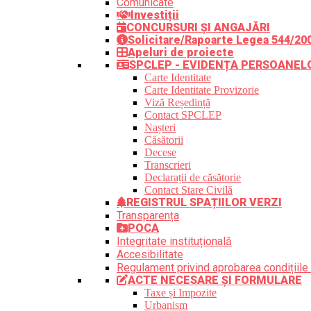
Comunicate
Investiții
CONCURSURI ȘI ANGAJĂRI
Solicitare/Rapoarte Legea 544/20
Apeluri de proiecte
SPCLEP - EVIDENȚA PERSOANEL
Carte Identitate
Carte Identitate Provizorie
Viză Reședință
Contact SPCLEP
Nașteri
Căsătorii
Decese
Transcrieri
Declarații de căsătorie
Contact Stare Civilă
REGISTRUL SPAȚIILOR VERZI
Transparența
POCA
Integritate instituțională
Accesibilitate
Regulament privind aprobarea condițiile 
ACTE NECESARE ȘI FORMULARE
Taxe și Impozite
Urbanism