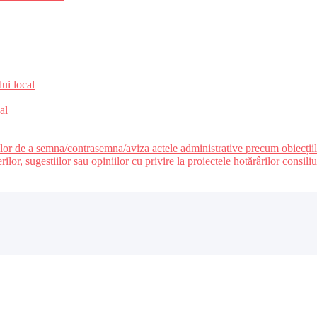
e
lui local
al
ilor de a semna/contrasemna/aviza actele administrative precum obiecțiile c
r, sugestiilor sau opiniilor cu privire la proiectele hotărârilor consiliul