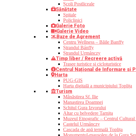
Școli Postliceale
Sănătate
Spitale
Policlinici
Galerie Foto
Galerie Video
Baze de Agrement
Centru Wellness – Băile Banffy
Ștrandul Bánffy
Ștrandul Urmánczy
Timp liber / Recreere activă
Trasee turistice şi cicloturistice
Centrul Național de Informare si P
Harta
PUG-GIS
Harta digitală a municipiului Toplița
Turism
Mânăstirea Sf. Ilie
Manastirea Doamnei
Schitul Gura Izvorului
Altar cu belvedere Tarnița
Muzeul Etnografic – Centrul Cultural 
Castelul Urmánczy
Cascada de apă termală Toplița
Monumentul-mausoleu de la Gura Sec