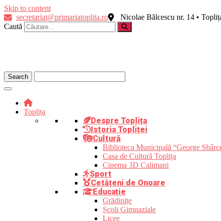
Skip to content
secretariat@primariatoplita.ro
Nicolae Bălcescu nr. 14 • Topli
Caută
Toplița
Despre Toplița
Istoria Topliței
Cultură
Biblioteca Municipală “George Sbârc
Casa de Cultură Toplița
Cinema 3D Calimani
Sport
Cetățeni de Onoare
Educație
Grădinițe
Școli Gimnaziale
Licee