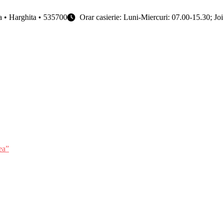
ța • Harghita • 535700
Orar casierie: Luni-Miercuri: 07.00-15.30; Jo
ea”