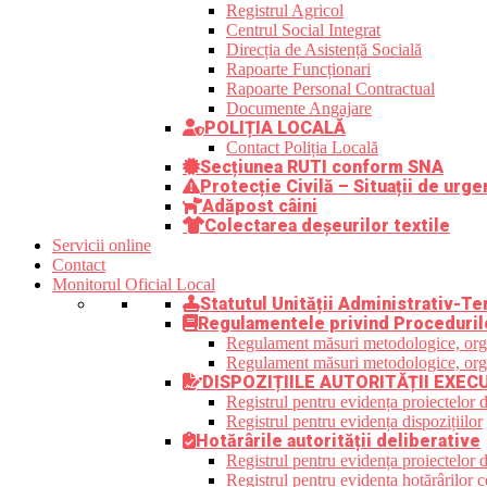
Registrul Agricol
Centrul Social Integrat
Direcția de Asistență Socială
Rapoarte Funcționari
Rapoarte Personal Contractual
Documente Angajare
POLIȚIA LOCALĂ
Contact Poliția Locală
Secțiunea RUTI conform SNA
Protecție Civilă – Situații de urge
Adăpost câini
Colectarea deșeurilor textile
Servicii online
Contact
Monitorul Oficial Local
Statutul Unității Administrativ-Ter
Regulamentele privind Proceduril
Regulament măsuri metodologice, organi
Regulament măsuri metodologice, organi
DISPOZIȚIILE AUTORITĂȚII EXEC
Registrul pentru evidența proiectelor d
Registrul pentru evidența dispozițiilor
Hotărârile autorității deliberative
Registrul pentru evidența proiectelor de
Registrul pentru evidența hotărârilor co