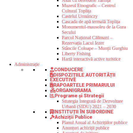
Altar cu belvedere Tarnița
Muzeul Etnografic – Centrul
Cultural Toplița
Castelul Urmánczy
Cascada de apă termală Toplița
Monumentul-mausoleu de la Gura
Secului
Parcul Național Călimani –
Rezervația Lacul Iezer
Stâncile Coloape – Munții Gurghiu
Liberty Fishing
Hartă interactivă active turistice
Administrație
CONDUCERE
DISPOZIȚIILE AUTORITĂȚII
EXECUTIVE
RAPOARTELE PRIMARULUI
ORGANIGRAMA
Programe și Strategii
Strategia Integrată de Dezvoltare
Urbană (SIDU) 2021 – 2030
INSTITUȚII ÎN SUBORDINE
Achiziții Publice
Planul Anual al Achizițiilor publice
Anunțuri achiziții publice