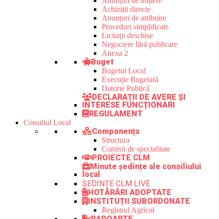
Anunțuri de inițiere
Achiziții directe
Anunțuri de atribuire
Proceduri simplificate
Licitații deschise
Negociere fără publicare
Anexa 2
Buget
Bugetul Local
Execuție Bugetară
Datorie Publică
DECLARAȚII DE AVERE ȘI
INTERESE FUNCȚIONARI
REGULAMENT
Consiliul Local
Componența
Structura
Comisii de specialitate
PROIECTE CLM
Minute ședințe ale consiliului
local
ȘEDINȚE CLM LIVE
HOTĂRÂRI ADOPTATE
INSTITUȚII SUBORDONATE
Registrul Agricol
RAPOARTE