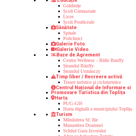
Educație
Grădinițe
Școli Gimnaziale
Licee
Școli Postliceale
Sănătate
Spitale
Policlinici
Galerie Foto
Galerie Video
Baze de Agrement
Centru Wellness – Băile Banffy
Ștrandul Bánffy
Ștrandul Urmánczy
Timp liber / Recreere activă
Trasee turistice şi cicloturistice
Centrul Național de Informare si
Promovare Turistica din Toplița
Harta
PUG-GIS
Harta digitală a municipiului Toplița
Turism
Mânăstirea Sf. Ilie
Manastirea Doamnei
Schitul Gura Izvorului