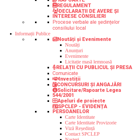
REGULAMENT
DECLARAȚII DE AVERE ȘI
INTERESE CONSILIERI
Procese verbale ale ședințelor
consiliului local
Informații Publice
Noutăți și Evenimente
Noutăți
Anunțuri
Evenimente
Licitație masă lemnoasă
RELAȚII CU PUBLICUL ȘI PRESA
Comunicate
Investiții
CONCURSURI ȘI ANGAJĂRI
Solicitare/Rapoarte Legea
544/2001
Apeluri de proiecte
SPCLEP - EVIDENȚA
PERSOANELOR
Carte Identitate
Carte Identitate Provizorie
Viză Reședință
Contact SPCLEP
Nașteri