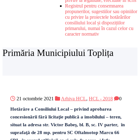
privire la legalitate, efectuate în scris
Registrul pentru consemnarea
propunerilor, sugestiilor sau opiniilor
cu privire la proiectele hotărârilor
consiliului local și dispozițiilor
primarului, numai în cazul celor cu
caracter normativ
Primăria Municipiului Toplița
21 octombrie 2021
Arhiva HCL
,
HCL - 2018
0
Hotărâre a Consiliului Local – privind aprobarea
concesionării fără licitaţie publică a imobilului – teren,
situat la adresa str. Victor Babeş, bl. B, sc. IV parter, în
suprafaţă de 28 mp. pentru SC Oftalmotop Marcu 66