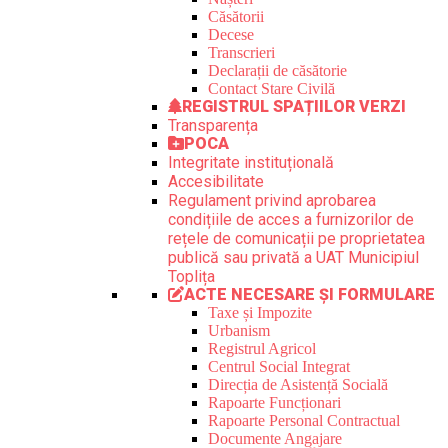
Căsătorii
Decese
Transcrieri
Declarații de căsătorie
Contact Stare Civilă
REGISTRUL SPAȚIILOR VERZI
Transparența
POCA
Integritate instituțională
Accesibilitate
Regulament privind aprobarea
condițiile de acces a furnizorilor de
rețele de comunicații pe proprietatea
publică sau privată a UAT Municipiul
Toplița
ACTE NECESARE ȘI FORMULARE
Taxe și Impozite
Urbanism
Registrul Agricol
Centrul Social Integrat
Direcția de Asistență Socială
Rapoarte Funcționari
Rapoarte Personal Contractual
Documente Angajare