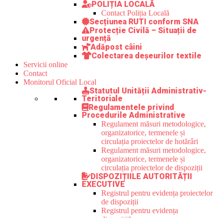
POLIȚIA LOCALĂ
Contact Poliția Locală
Secțiunea RUTI conform SNA
Protecție Civilă – Situații de
urgență
Adăpost câini
Colectarea deșeurilor textile
Servicii online
Contact
Monitorul Oficial Local
Statutul Unității Administrativ-
Teritoriale
Regulamentele privind
Procedurile Administrative
Regulament măsuri metodologice,
organizatorice, termenele și
circulația proiectelor de hotărâri
Regulament măsuri metodologice,
organizatorice, termenele și
circulația proiectelor de dispoziții
DISPOZIȚIILE AUTORITĂȚII
EXECUTIVE
Registrul pentru evidența proiectelor
de dispoziții
Registrul pentru evidența