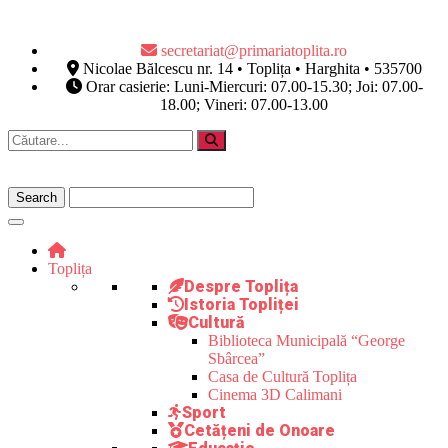
secretariat@primariatoplita.ro
Nicolae Bălcescu nr. 14 • Toplița • Harghita • 535700
Orar casierie: Luni-Miercuri: 07.00-15.30; Joi: 07.00-
18.00; Vineri: 07.00-13.00
Toplița
Despre Toplița
Istoria Topliței
Cultură
Biblioteca Municipală “George
Sbârcea”
Casa de Cultură Toplița
Cinema 3D Calimani
Sport
Cetățeni de Onoare