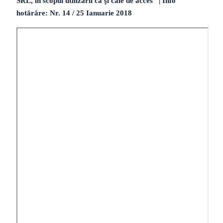
SRL, în scopul utilizării ca şi cale de acces | Info
hotărâre: Nr. 14 / 25 Ianuarie 2018