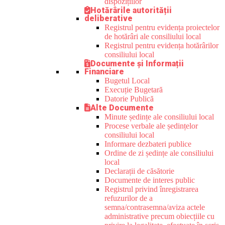
dispozițiilor
Hotărârile autorității
deliberative
Registrul pentru evidența proiectelor
de hotărâri ale consiliului local
Registrul pentru evidența hotărârilor
consiliului local
Documente și Informații
Financiare
Bugetul Local
Execuție Bugetară
Datorie Publică
Alte Documente
Minute ședințe ale consiliului local
Procese verbale ale ședințelor
consiliului local
Informare dezbateri publice
Ordine de zi ședințe ale consiliului
local
Declarații de căsătorie
Documente de interes public
Registrul privind înregistrarea
refuzurilor de a
semna/contrasemna/aviza actele
administrative precum obiecțiile cu