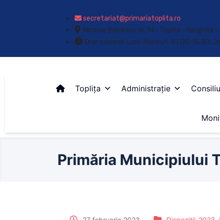
secretariat@primariatoplita.ro
Nicolae Bălcescu nr. 14 • Toplița • Harghita
Orar casierie: Luni-Miercuri: 07.00-15.30; J
Toplița
Administrație
Consiliu
Monit
Primăria Municipiului T
27 februarie 2023
Dispoziții-2023
,