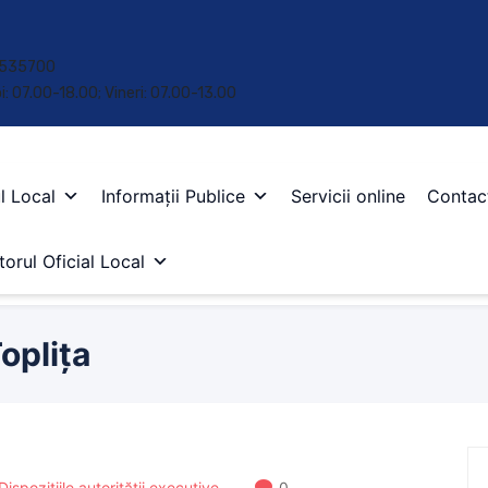
 • 535700
oi: 07.00-18.00; Vineri: 07.00-13.00
l Local
Informații Publice
Servicii online
Contac
orul Oficial Local
oplița
Dispozițiile autorității executive
0