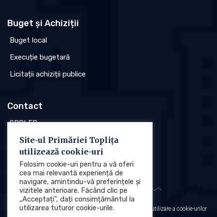
Buget și Achiziții
Buget local
Execuție bugetară
Licitații achiziții publice
Contact
SPCLEP
Site-ul Primăriei Toplița
Stare civilă
utilizează cookie-uri
Poliția locală
Folosim cookie-uri pentru a vă oferi
cea mai relevantă experiență de
navigare, amintindu-vă preferințele și
vizitele anterioare. Făcând clic pe
„Acceptați”, dați consimțământul la
utilizarea tuturor cookie-urile.
Protecția datelor cu caracter personal (GDPR)
Politica de utilizare a cookie-urilor