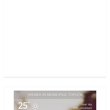
VREMEA ÎN MUNICIPIUL TOPLIȚA
25
°
clear sky
43% umiditate