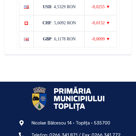
USD
: 4,5329 RON
-0,0255 ▼
CHF
: 5,6092 RON
-0,0152 ▼
GBP
: 6,1178 RON
-0,0099 ▼
Nicolae Bălcescu 14 • Toplița • 535700
Telefon: 0266 341 871 / Fax: 0266 341 772