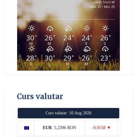
vânt: 1m/s W
Max 25 • Min 25
30
26
24
24
26
°
°
°
°
°
M
M
J
V
S
28
30
29
26
23
°
°
°
°
°
D
L
M
M
J
Curs valutar
Curs valutar: 10 Aug 2026
EUR
: 5,2396 RON
-0,0158 ▼