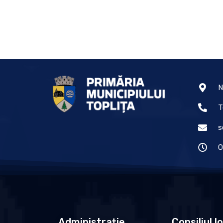
N
T
s
O
Administrație
Consiliul l