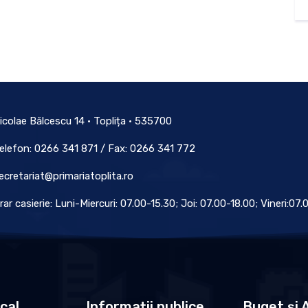
icolae Bălcescu 14 • Toplița • 535700
elefon: 0266 341 871 / Fax: 0266 341 772
ecretariat@primariatoplita.ro
rar casierie: Luni-Miercuri: 07.00-15.30; Joi: 07.00-18.00; Vineri:07
ocal
Informații publice
Buget și A