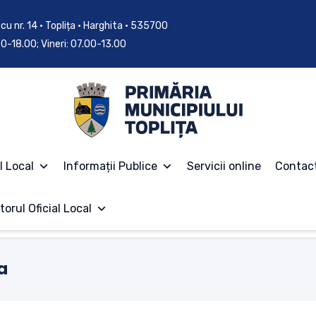
cu nr. 14 • Toplița • Harghita • 535700
.00-18.00; Vineri: 07.00-13.00
l Local
Informații Publice
Servicii online
Contac
torul Oficial Local
a