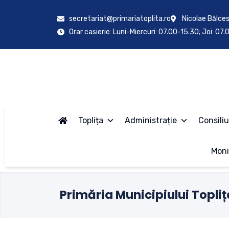
secretariat@primariatoplita.ro
Nicolae Bălces
Orar casierie: Luni-Miercuri: 07.00-15.30; Joi: 07
Toplița
Administrație
Consiliu
Moni
Primăria Municipiului Topliț