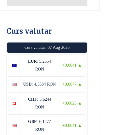
Curs valutar
Curs valutar: 07 Aug 2026
EUR
: 5,2554
+0,0041 ▲
RON
USD
: 4,5584 RON
+0,0077 ▲
CHF
: 5,6244
+0,0023 ▲
RON
GBP
: 6,1277
+0,0041 ▲
RON