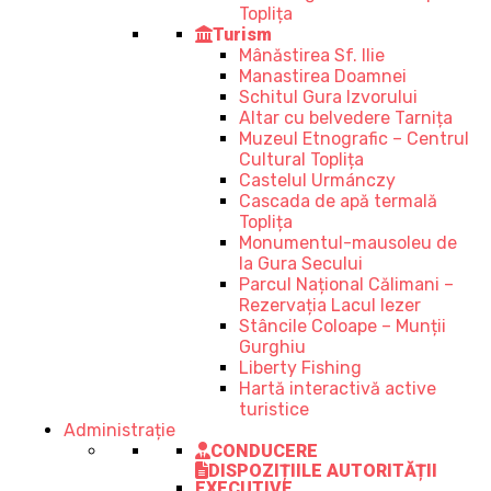
Toplița
Turism
Mânăstirea Sf. Ilie
Manastirea Doamnei
Schitul Gura Izvorului
Altar cu belvedere Tarnița
Muzeul Etnografic – Centrul
Cultural Toplița
Castelul Urmánczy
Cascada de apă termală
Toplița
Monumentul-mausoleu de
la Gura Secului
Parcul Național Călimani –
Rezervația Lacul Iezer
Stâncile Coloape – Munții
Gurghiu
Liberty Fishing
Hartă interactivă active
turistice
Administrație
CONDUCERE
DISPOZIȚIILE AUTORITĂȚII
EXECUTIVE