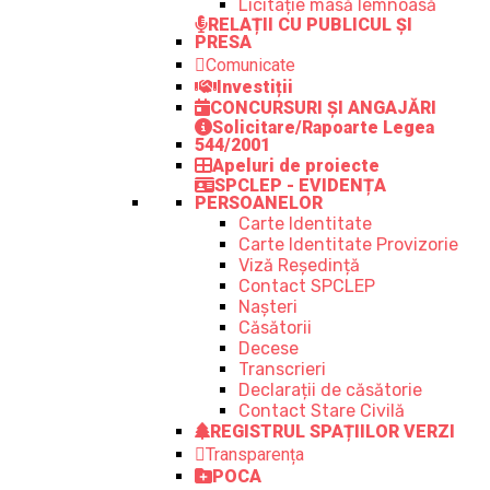
Licitație masă lemnoasă
RELAȚII CU PUBLICUL ȘI
PRESA
Comunicate
Investiții
CONCURSURI ȘI ANGAJĂRI
Solicitare/Rapoarte Legea
544/2001
Apeluri de proiecte
SPCLEP - EVIDENȚA
PERSOANELOR
Carte Identitate
Carte Identitate Provizorie
Viză Reședință
Contact SPCLEP
Nașteri
Căsătorii
Decese
Transcrieri
Declarații de căsătorie
Contact Stare Civilă
REGISTRUL SPAȚIILOR VERZI
Transparența
POCA