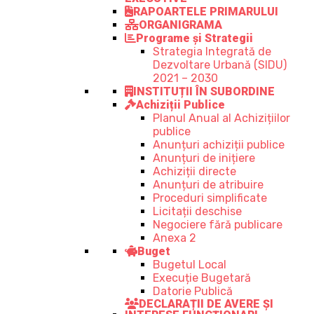
RAPOARTELE PRIMARULUI
ORGANIGRAMA
Programe și Strategii
Strategia Integrată de
Dezvoltare Urbană (SIDU)
2021 – 2030
INSTITUȚII ÎN SUBORDINE
Achiziții Publice
Planul Anual al Achizițiilor
publice
Anunțuri achiziții publice
Anunțuri de inițiere
Achiziții directe
Anunțuri de atribuire
Proceduri simplificate
Licitații deschise
Negociere fără publicare
Anexa 2
Buget
Bugetul Local
Execuție Bugetară
Datorie Publică
DECLARAȚII DE AVERE ȘI