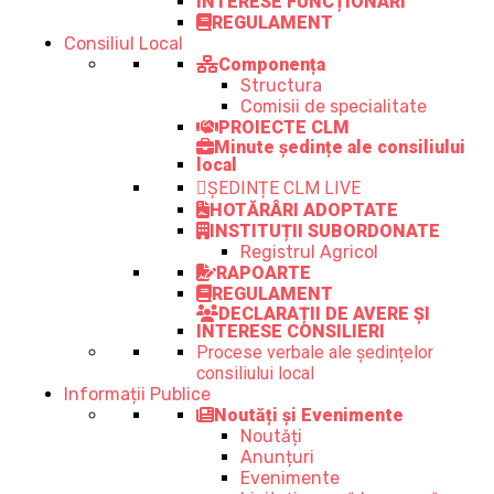
INTERESE FUNCȚIONARI
REGULAMENT
Consiliul Local
Componența
Structura
Comisii de specialitate
PROIECTE CLM
Minute ședințe ale consiliului
local
ȘEDINȚE CLM LIVE
HOTĂRÂRI ADOPTATE
INSTITUȚII SUBORDONATE
Registrul Agricol
RAPOARTE
REGULAMENT
DECLARAȚII DE AVERE ȘI
INTERESE CONSILIERI
Procese verbale ale ședințelor
consiliului local
Informații Publice
Noutăți și Evenimente
Noutăți
Anunțuri
Evenimente