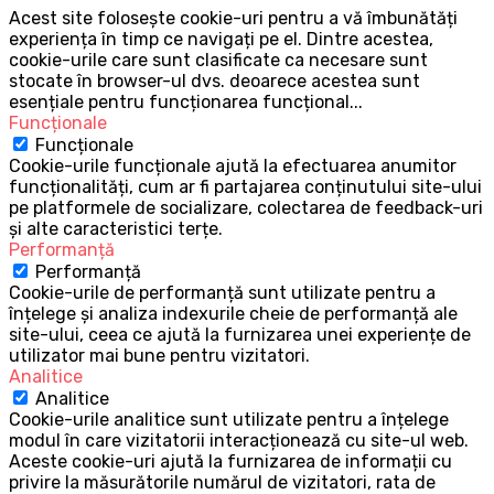
Acest site folosește cookie-uri pentru a vă îmbunătăți
experiența în timp ce navigați pe el. Dintre acestea,
cookie-urile care sunt clasificate ca necesare sunt
stocate în browser-ul dvs. deoarece acestea sunt
esențiale pentru funcționarea funcțional
...
Funcționale
Funcționale
Cookie-urile funcționale ajută la efectuarea anumitor
funcționalități, cum ar fi partajarea conținutului site-ului
pe platformele de socializare, colectarea de feedback-uri
și alte caracteristici terțe.
Performanță
Performanță
Cookie-urile de performanță sunt utilizate pentru a
înțelege și analiza indexurile cheie de performanță ale
site-ului, ceea ce ajută la furnizarea unei experiențe de
utilizator mai bune pentru vizitatori.
Analitice
Analitice
Cookie-urile analitice sunt utilizate pentru a înțelege
modul în care vizitatorii interacționează cu site-ul web.
Aceste cookie-uri ajută la furnizarea de informații cu
privire la măsurătorile numărul de vizitatori, rata de