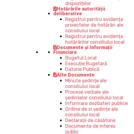
dispozițiilor
Hotărârile autorității
deliberative
Registrul pentru evidența
proiectelor de hotărâri ale
consiliului local
Registrul pentru evidența
hotărârilor consiliului local
Documente și Informații
Financiare
Bugetul Local
Execuție Bugetară
Datorie Publică
Alte Documente
Minute ședințe ale
consiliului local
Procese verbale ale
ședințelor consiliului local
Informare dezbateri publice
Ordine de zi ședințe ale
consiliului local
Declarații de căsătorie
Documente de interes
public