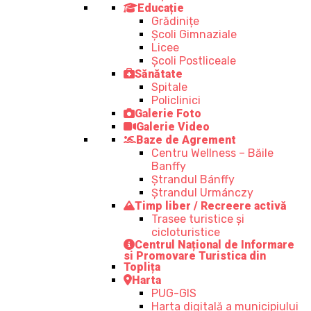
Educație
Grădinițe
Școli Gimnaziale
Licee
Școli Postliceale
Sănătate
Spitale
Policlinici
Galerie Foto
Galerie Video
Baze de Agrement
Centru Wellness – Băile
Banffy
Ștrandul Bánffy
Ștrandul Urmánczy
Timp liber / Recreere activă
Trasee turistice şi
cicloturistice
Centrul Național de Informare
si Promovare Turistica din
Toplița
Harta
PUG-GIS
Harta digitală a municipiului