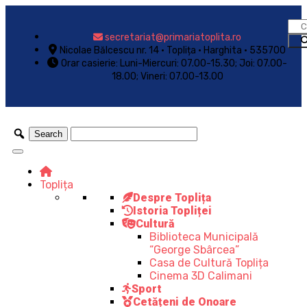
secretariat@primariatoplita.ro
Nicolae Bălcescu nr. 14 • Toplița • Harghita • 535700
Orar casierie: Luni-Miercuri: 07.00-15.30; Joi: 07.00-
18.00; Vineri: 07.00-13.00
Toplița
Despre Toplița
Istoria Topliței
Cultură
Biblioteca Municipală
“George Sbârcea”
Casa de Cultură Toplița
Cinema 3D Calimani
Sport
Cetățeni de Onoare