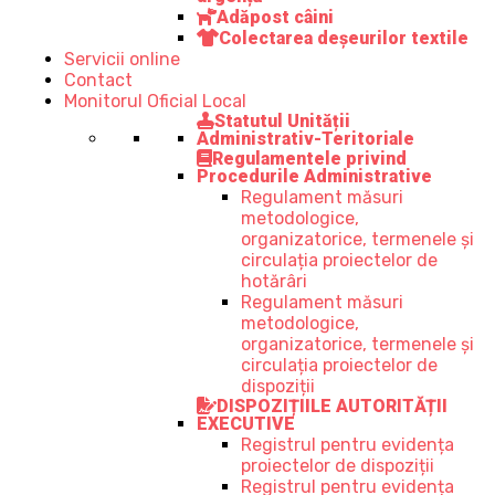
Adăpost câini
Colectarea deșeurilor textile
Servicii online
Contact
Monitorul Oficial Local
Statutul Unității
Administrativ-Teritoriale
Regulamentele privind
Procedurile Administrative
Regulament măsuri
metodologice,
organizatorice, termenele și
circulația proiectelor de
hotărâri
Regulament măsuri
metodologice,
organizatorice, termenele și
circulația proiectelor de
dispoziții
DISPOZIȚIILE AUTORITĂȚII
EXECUTIVE
Registrul pentru evidența
proiectelor de dispoziții
Registrul pentru evidența