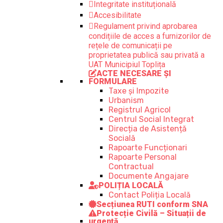
Integritate instituțională
Accesibilitate
Regulament privind aprobarea
condițiile de acces a furnizorilor de
rețele de comunicații pe
proprietatea publică sau privată a
UAT Municipiul Toplița
ACTE NECESARE ȘI
FORMULARE
Taxe și Impozite
Urbanism
Registrul Agricol
Centrul Social Integrat
Direcția de Asistență
Socială
Rapoarte Funcționari
Rapoarte Personal
Contractual
Documente Angajare
POLIȚIA LOCALĂ
Contact Poliția Locală
Secțiunea RUTI conform SNA
Protecție Civilă – Situații de
urgență