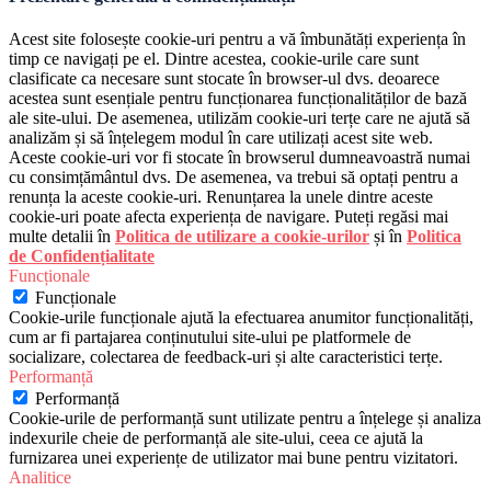
Acest site folosește cookie-uri pentru a vă îmbunătăți experiența în
timp ce navigați pe el. Dintre acestea, cookie-urile care sunt
clasificate ca necesare sunt stocate în browser-ul dvs. deoarece
acestea sunt esențiale pentru funcționarea funcționalităților de bază
ale site-ului. De asemenea, utilizăm cookie-uri terțe care ne ajută să
analizăm și să înțelegem modul în care utilizați acest site web.
Aceste cookie-uri vor fi stocate în browserul dumneavoastră numai
cu consimțământul dvs. De asemenea, va trebui să optați pentru a
renunța la aceste cookie-uri. Renunțarea la unele dintre aceste
cookie-uri poate afecta experiența de navigare. Puteți regăsi mai
multe detalii în
Politica de utilizare a cookie-urilor
și în
Politica
de Confidențialitate
Funcționale
Funcționale
Cookie-urile funcționale ajută la efectuarea anumitor funcționalități,
cum ar fi partajarea conținutului site-ului pe platformele de
socializare, colectarea de feedback-uri și alte caracteristici terțe.
Performanță
Performanță
Cookie-urile de performanță sunt utilizate pentru a înțelege și analiza
indexurile cheie de performanță ale site-ului, ceea ce ajută la
furnizarea unei experiențe de utilizator mai bune pentru vizitatori.
Analitice