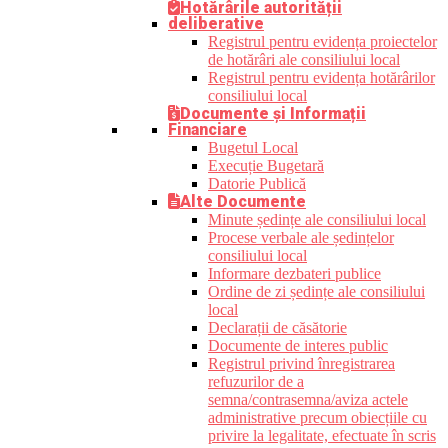
Hotărârile autorității
deliberative
Registrul pentru evidența proiectelor
de hotărâri ale consiliului local
Registrul pentru evidența hotărârilor
consiliului local
Documente și Informații
Financiare
Bugetul Local
Execuție Bugetară
Datorie Publică
Alte Documente
Minute ședințe ale consiliului local
Procese verbale ale ședințelor
consiliului local
Informare dezbateri publice
Ordine de zi ședințe ale consiliului
local
Declarații de căsătorie
Documente de interes public
Registrul privind înregistrarea
refuzurilor de a
semna/contrasemna/aviza actele
administrative precum obiecțiile cu
privire la legalitate, efectuate în scris