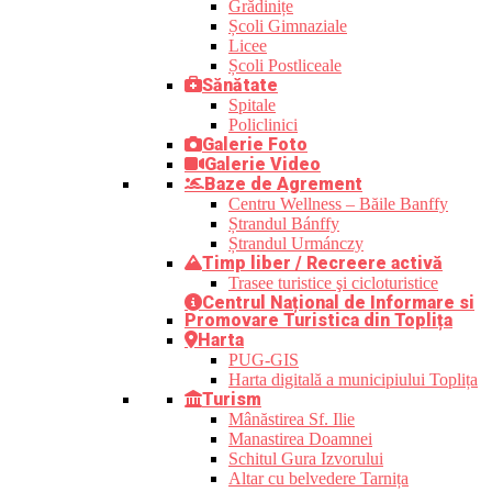
Grădinițe
Școli Gimnaziale
Licee
Școli Postliceale
Sănătate
Spitale
Policlinici
Galerie Foto
Galerie Video
Baze de Agrement
Centru Wellness – Băile Banffy
Ștrandul Bánffy
Ștrandul Urmánczy
Timp liber / Recreere activă
Trasee turistice şi cicloturistice
Centrul Național de Informare si
Promovare Turistica din Toplița
Harta
PUG-GIS
Harta digitală a municipiului Toplița
Turism
Mânăstirea Sf. Ilie
Manastirea Doamnei
Schitul Gura Izvorului
Altar cu belvedere Tarnița