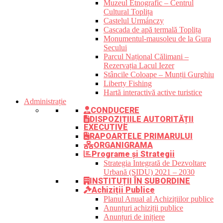
Muzeul Etnografic – Centrul
Cultural Toplița
Castelul Urmánczy
Cascada de apă termală Toplița
Monumentul-mausoleu de la Gura
Secului
Parcul Național Călimani –
Rezervația Lacul Iezer
Stâncile Coloape – Munții Gurghiu
Liberty Fishing
Hartă interactivă active turistice
Administrație
CONDUCERE
DISPOZIȚIILE AUTORITĂȚII
EXECUTIVE
RAPOARTELE PRIMARULUI
ORGANIGRAMA
Programe și Strategii
Strategia Integrată de Dezvoltare
Urbană (SIDU) 2021 – 2030
INSTITUȚII ÎN SUBORDINE
Achiziții Publice
Planul Anual al Achizițiilor publice
Anunțuri achiziții publice
Anunțuri de inițiere