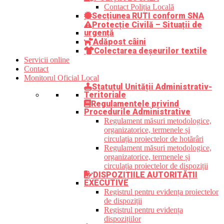
Contact Poliția Locală
Secțiunea RUTI conform SNA
Protecție Civilă – Situații de
urgență
Adăpost câini
Colectarea deșeurilor textile
Servicii online
Contact
Monitorul Oficial Local
Statutul Unității Administrativ-
Teritoriale
Regulamentele privind
Procedurile Administrative
Regulament măsuri metodologice,
organizatorice, termenele și
circulația proiectelor de hotărâri
Regulament măsuri metodologice,
organizatorice, termenele și
circulația proiectelor de dispoziții
DISPOZIȚIILE AUTORITĂȚII
EXECUTIVE
Registrul pentru evidența proiectelor
de dispoziții
Registrul pentru evidența
dispozițiilor