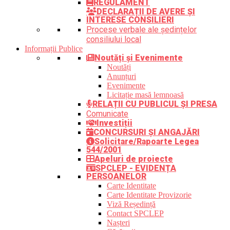
REGULAMENT
DECLARAȚII DE AVERE ȘI
INTERESE CONSILIERI
Procese verbale ale ședințelor
consiliului local
Informații Publice
Noutăți și Evenimente
Noutăți
Anunțuri
Evenimente
Licitație masă lemnoasă
RELAȚII CU PUBLICUL ȘI PRESA
Comunicate
Investiții
CONCURSURI ȘI ANGAJĂRI
Solicitare/Rapoarte Legea
544/2001
Apeluri de proiecte
SPCLEP - EVIDENȚA
PERSOANELOR
Carte Identitate
Carte Identitate Provizorie
Viză Reședință
Contact SPCLEP
Nașteri