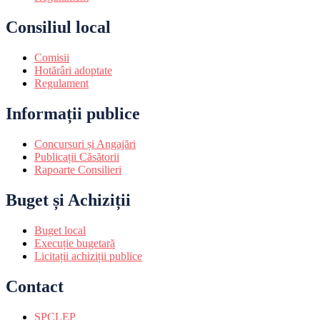
Consiliul local
Comisii
Hotărâri adoptate
Regulament
Informații publice
Concursuri și Angajări
Publicații Căsătorii
Rapoarte Consilieri
Buget și Achiziții
Buget local
Execuție bugetară
Licitații achiziții publice
Contact
SPCLEP