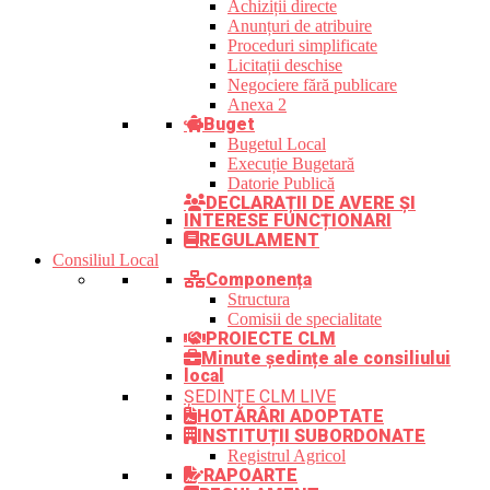
Achiziții directe
Anunțuri de atribuire
Proceduri simplificate
Licitații deschise
Negociere fără publicare
Anexa 2
Buget
Bugetul Local
Execuție Bugetară
Datorie Publică
DECLARAȚII DE AVERE ȘI
INTERESE FUNCȚIONARI
REGULAMENT
Consiliul Local
Componența
Structura
Comisii de specialitate
PROIECTE CLM
Minute ședințe ale consiliului
local
ȘEDINȚE CLM LIVE
HOTĂRÂRI ADOPTATE
INSTITUȚII SUBORDONATE
Registrul Agricol
RAPOARTE