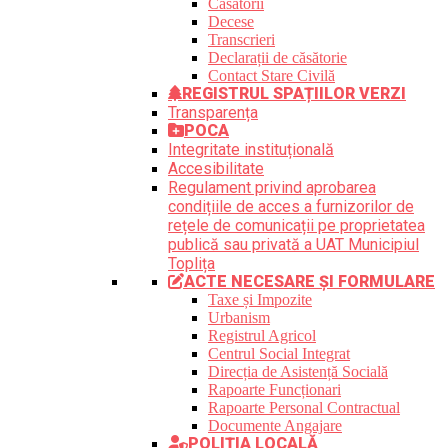
Căsătorii
Decese
Transcrieri
Declarații de căsătorie
Contact Stare Civilă
REGISTRUL SPAȚIILOR VERZI
Transparența
POCA
Integritate instituțională
Accesibilitate
Regulament privind aprobarea
condițiile de acces a furnizorilor de
rețele de comunicații pe proprietatea
publică sau privată a UAT Municipiul
Toplița
ACTE NECESARE ȘI FORMULARE
Taxe și Impozite
Urbanism
Registrul Agricol
Centrul Social Integrat
Direcția de Asistență Socială
Rapoarte Funcționari
Rapoarte Personal Contractual
Documente Angajare
POLIȚIA LOCALĂ