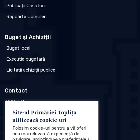
Publicații Căsătorii
Rapoarte Consilieri
Buget și Achiziții
Buget local
Execuție bugetară
Licitații achiziții publice
Contact
SPCLEP
Site-ul Primăriei Toplița
Stare civilă
utilizează cookie-uri
Poliția locală
Folosim cookie-uri pentru a vă oferi
cea mai relevantă experiență de
navigare, amintindu-vă preferințele și