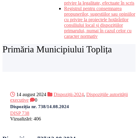
privire la legalitate, efectuate în scris
Registrul pentru consemnarea
propunerilor, sugestiilor sau opiniilor
cu privire la proiectele hotărârilor
consiliului local și dispozițiilor
primarului, numai în cazul celor cu
caracter normativ
Primăria Municipiului Toplița
14 august 2024
Dispoziții-2024
,
Dispozițiile autorității
executive
0
Dispoziția nr. 738/14.08.2024
DISP 738
Vizualizări:
406