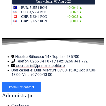
Curs valutar: 07 Aug 2026
EUR
: 5,2554 RON
+0,0041 ▲
USD
: 4,5584 RON
+0,0077 ▲
CHF
: 5,6244 RON
+0,0023 ▲
GBP
: 6,1277 RON
+0,0041 ▲
Nicolae Bălcescu 14 • Toplița • 535700
Telefon: 0266 341 871 / Fax: 0266 341 772
secretariat@primariatoplita.ro
Orar casierie: Luni-Miercuri: 07.00-15.30; Joi: 07.00-
18.00; Vineri:07.00-13.00
Formular contact
Administrație
Conducere