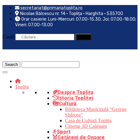
Skip
secretariat@primariatoplita.ro
to
Nicolae Bălcescu nr. 14 • Toplița • Harghita • 535700
content
Orar casierie: Luni-Miercuri: 07.00-15.30; Joi: 07.00-18.00;
Vineri: 07.00-13.00
Caută
Toplița
Despre Toplița
Istoria Topliței
Cultură
Biblioteca Municipală “George
Sbârcea”
Casa de Cultură Toplița
Cinema 3D Calimani
Sport
Cetățeni de Onoare