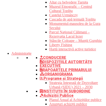
Altar cu belvedere Tarnița
Muzeul Etnografic – Centrul
Cultural Toplița
Castelul Urmánczy
Cascada de apă termală Toplița
Monumentul-mausoleu de la Gura
Secului
Parcul Național Călimani –
Rezervația Lacul Iezer
Stâncile Coloape – Munții Gurghiu
Liberty Fishing
Hartă interactivă active turistice
Administrație
CONDUCERE
DISPOZIȚIILE AUTORITĂȚII
EXECUTIVE
RAPOARTELE PRIMARULUI
ORGANIGRAMA
Programe și Strategii
Strategia Integrată de Dezvoltare
Urbană (SIDU) 2021 – 2030
INSTITUȚII ÎN SUBORDINE
Achiziții Publice
Planul Anual al Achizițiilor publice
Anunțuri achiziții publice