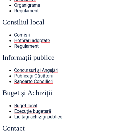
Organigrama
Regulament
Consiliul local
Comisii
Hotărâri adoptate
Regulament
Informații publice
Concursuri și Angajări
Publicații Căsătorii
Rapoarte Consilieri
Buget și Achiziții
Buget local
Execuție bugetară
Licitații achiziții publice
Contact