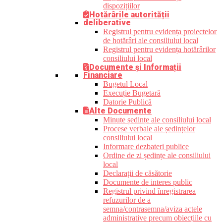
dispozițiilor
Hotărârile autorității
deliberative
Registrul pentru evidența proiectelor
de hotărâri ale consiliului local
Registrul pentru evidența hotărârilor
consiliului local
Documente și Informații
Financiare
Bugetul Local
Execuție Bugetară
Datorie Publică
Alte Documente
Minute ședințe ale consiliului local
Procese verbale ale ședințelor
consiliului local
Informare dezbateri publice
Ordine de zi ședințe ale consiliului
local
Declarații de căsătorie
Documente de interes public
Registrul privind înregistrarea
refuzurilor de a
semna/contrasemna/aviza actele
administrative precum obiecțiile cu