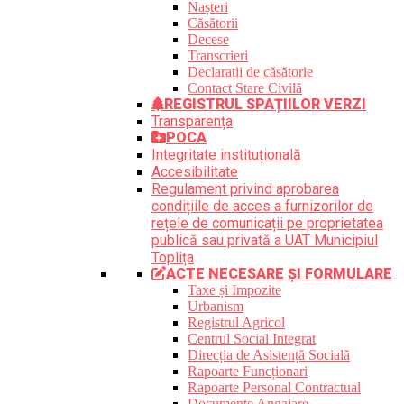
Nașteri
Căsătorii
Decese
Transcrieri
Declarații de căsătorie
Contact Stare Civilă
REGISTRUL SPAȚIILOR VERZI
Transparența
POCA
Integritate instituțională
Accesibilitate
Regulament privind aprobarea
condițiile de acces a furnizorilor de
rețele de comunicații pe proprietatea
publică sau privată a UAT Municipiul
Toplița
ACTE NECESARE ȘI FORMULARE
Taxe și Impozite
Urbanism
Registrul Agricol
Centrul Social Integrat
Direcția de Asistență Socială
Rapoarte Funcționari
Rapoarte Personal Contractual
Documente Angajare