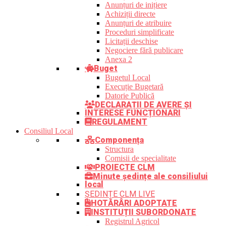
Anunțuri de inițiere
Achiziții directe
Anunțuri de atribuire
Proceduri simplificate
Licitații deschise
Negociere fără publicare
Anexa 2
Buget
Bugetul Local
Execuție Bugetară
Datorie Publică
DECLARAȚII DE AVERE ȘI
INTERESE FUNCȚIONARI
REGULAMENT
Consiliul Local
Componența
Structura
Comisii de specialitate
PROIECTE CLM
Minute ședințe ale consiliului
local
ȘEDINȚE CLM LIVE
HOTĂRÂRI ADOPTATE
INSTITUȚII SUBORDONATE
Registrul Agricol