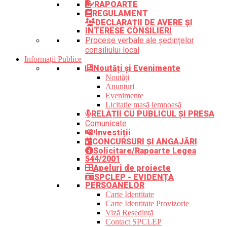
RAPOARTE
REGULAMENT
DECLARAȚII DE AVERE ȘI
INTERESE CONSILIERI
Procese verbale ale ședințelor
consiliului local
Informații Publice
Noutăți și Evenimente
Noutăți
Anunțuri
Evenimente
Licitație masă lemnoasă
RELAȚII CU PUBLICUL ȘI PRESA
Comunicate
Investiții
CONCURSURI ȘI ANGAJĂRI
Solicitare/Rapoarte Legea
544/2001
Apeluri de proiecte
SPCLEP - EVIDENȚA
PERSOANELOR
Carte Identitate
Carte Identitate Provizorie
Viză Reședință
Contact SPCLEP