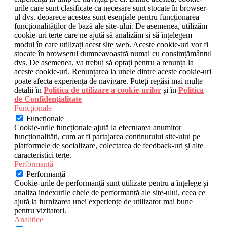
urile care sunt clasificate ca necesare sunt stocate în browser-
ul dvs. deoarece acestea sunt esențiale pentru funcționarea
funcționalităților de bază ale site-ului. De asemenea, utilizăm
cookie-uri terțe care ne ajută să analizăm și să înțelegem
modul în care utilizați acest site web. Aceste cookie-uri vor fi
stocate în browserul dumneavoastră numai cu consimțământul
dvs. De asemenea, va trebui să optați pentru a renunța la
aceste cookie-uri. Renunțarea la unele dintre aceste cookie-uri
poate afecta experiența de navigare. Puteți regăsi mai multe
detalii în
Politica de utilizare a cookie-urilor
și în
Politica
de Confidențialitate
Funcționale
Funcționale
Cookie-urile funcționale ajută la efectuarea anumitor
funcționalități, cum ar fi partajarea conținutului site-ului pe
platformele de socializare, colectarea de feedback-uri și alte
caracteristici terțe.
Performanță
Performanță
Cookie-urile de performanță sunt utilizate pentru a înțelege și
analiza indexurile cheie de performanță ale site-ului, ceea ce
ajută la furnizarea unei experiențe de utilizator mai bune
pentru vizitatori.
Analitice