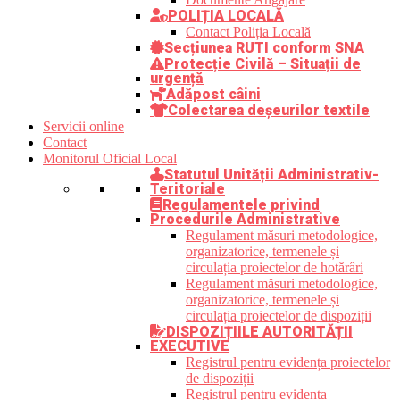
POLIȚIA LOCALĂ
Contact Poliția Locală
Secțiunea RUTI conform SNA
Protecție Civilă – Situații de
urgență
Adăpost câini
Colectarea deșeurilor textile
Servicii online
Contact
Monitorul Oficial Local
Statutul Unității Administrativ-
Teritoriale
Regulamentele privind
Procedurile Administrative
Regulament măsuri metodologice,
organizatorice, termenele și
circulația proiectelor de hotărâri
Regulament măsuri metodologice,
organizatorice, termenele și
circulația proiectelor de dispoziții
DISPOZIȚIILE AUTORITĂȚII
EXECUTIVE
Registrul pentru evidența proiectelor
de dispoziții
Registrul pentru evidența