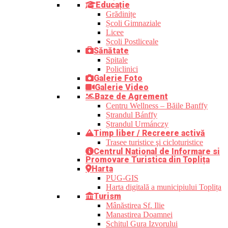
Educație
Grădinițe
Școli Gimnaziale
Licee
Școli Postliceale
Sănătate
Spitale
Policlinici
Galerie Foto
Galerie Video
Baze de Agrement
Centru Wellness – Băile Banffy
Ștrandul Bánffy
Ștrandul Urmánczy
Timp liber / Recreere activă
Trasee turistice şi cicloturistice
Centrul Național de Informare si
Promovare Turistica din Toplița
Harta
PUG-GIS
Harta digitală a municipiului Toplița
Turism
Mânăstirea Sf. Ilie
Manastirea Doamnei
Schitul Gura Izvorului