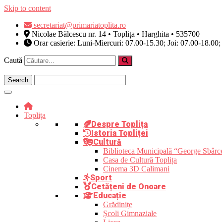
Skip to content
secretariat@primariatoplita.ro
Nicolae Bălcescu nr. 14 • Toplița • Harghita • 535700
Orar casierie: Luni-Miercuri: 07.00-15.30; Joi: 07.00-18.00;
Caută
Toplița
Despre Toplița
Istoria Topliței
Cultură
Biblioteca Municipală “George Sbârc
Casa de Cultură Toplița
Cinema 3D Calimani
Sport
Cetățeni de Onoare
Educație
Grădinițe
Școli Gimnaziale