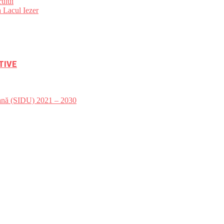
ului
 Lacul Iezer
TIVE
bană (SIDU) 2021 – 2030