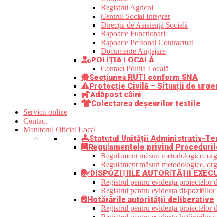
Registrul Agricol
Centrul Social Integrat
Direcția de Asistență Socială
Rapoarte Funcționari
Rapoarte Personal Contractual
Documente Angajare
POLIȚIA LOCALĂ
Contact Poliția Locală
Secțiunea RUTI conform SNA
Protecție Civilă – Situații de urge
Adăpost câini
Colectarea deșeurilor textile
Servicii online
Contact
Monitorul Oficial Local
Statutul Unității Administrativ-Ter
Regulamentele privind Proceduril
Regulament măsuri metodologice, organi
Regulament măsuri metodologice, organi
DISPOZIȚIILE AUTORITĂȚII EXEC
Registrul pentru evidența proiectelor d
Registrul pentru evidența dispozițiilor
Hotărârile autorității deliberative
Registrul pentru evidența proiectelor de
Registrul pentru evidența hotărârilor co