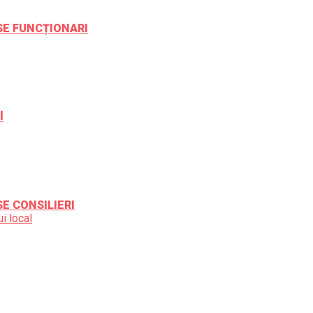
ESE FUNCȚIONARI
l
SE CONSILIERI
i local