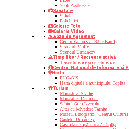
Licee
Școli Postliceale
Sănătate
Spitale
Policlinici
Galerie Foto
Galerie Video
Baze de Agrement
Centru Wellness – Băile Banffy
Ștrandul Bánffy
Ștrandul Urmánczy
Timp liber / Recreere activă
Trasee turistice şi cicloturistice
Centrul Național de Informare si P
Harta
PUG-GIS
Harta digitală a municipiului Toplița
Turism
Mânăstirea Sf. Ilie
Manastirea Doamnei
Schitul Gura Izvorului
Altar cu belvedere Tarnița
Muzeul Etnografic – Centrul Cultural 
Castelul Urmánczy
Cascada de apă termală Toplița