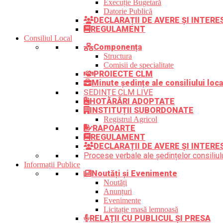
Execuție Bugetară
Datorie Publică
DECLARAȚII DE AVERE ȘI INTER
REGULAMENT
Consiliul Local
Componența
Structura
Comisii de specialitate
PROIECTE CLM
Minute ședințe ale consiliului loca
ȘEDINȚE CLM LIVE
HOTĂRÂRI ADOPTATE
INSTITUȚII SUBORDONATE
Registrul Agricol
RAPOARTE
REGULAMENT
DECLARAȚII DE AVERE ȘI INTERE
Procese verbale ale ședințelor consiliulu
Informații Publice
Noutăți și Evenimente
Noutăți
Anunțuri
Evenimente
Licitație masă lemnoasă
RELAȚII CU PUBLICUL ȘI PRESA