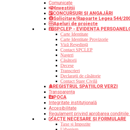
Comunicate
Investiții
CONCURSURI ȘI ANGAJĂRI
Solicitare/Rapoarte Legea 544/20
Apeluri de proiecte
SPCLEP - EVIDENȚA PERSOANEL
Carte Identitate
Carte Identitate Provizorie
Viză Reședință
Contact SPCLEP
Nașteri
Căsătorii
Decese
Transcrieri
Declarații de căsătorie
Contact Stare Civilă
REGISTRUL SPAȚIILOR VERZI
Transparența
POCA
Integritate instituțională
Accesibilitate
Regulament privind aprobarea condițiile 
ACTE NECESARE ȘI FORMULARE
Taxe și Impozite
Urbanism