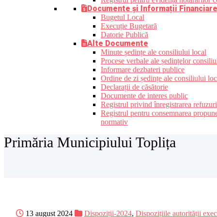
Documente și Informații Financiar
Bugetul Local
Execuție Bugetară
Datorie Publică
Alte Documente
Minute ședințe ale consiliului local
Procese verbale ale ședințelor consiliu
Informare dezbateri publice
Ordine de zi ședințe ale consiliului loc
Declarații de căsătorie
Documente de interes public
Registrul privind înregistrarea refuzur
Registrul pentru consemnarea propunerilo
normativ
Primăria Municipiului Toplița
13 august 2024
Dispoziții-2024
,
Dispozițiile autorității exe