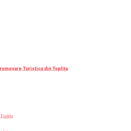
romovare Turistica din Toplița
Toplița