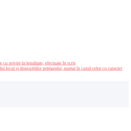
u privire la legalitate, efectuate în scris
ui local și dispozițiilor primarului, numai în cazul celor cu caracter