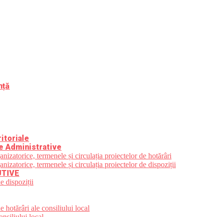
nță
itoriale
e Administrative
zatorice, termenele și circulația proiectelor de hotărâri
zatorice, termenele și circulația proiectelor de dispoziții
UTIVE
e dispoziții
 hotărâri ale consiliului local
nsiliului local