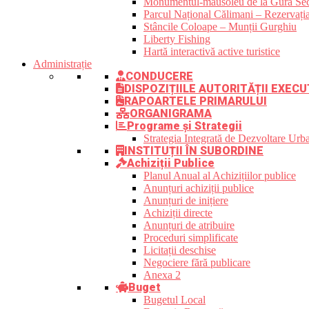
Monumentul-mausoleu de la Gura Sec
Parcul Național Călimani – Rezervația
Stâncile Coloape – Munții Gurghiu
Liberty Fishing
Hartă interactivă active turistice
Administrație
CONDUCERE
DISPOZIȚIILE AUTORITĂȚII EXECU
RAPOARTELE PRIMARULUI
ORGANIGRAMA
Programe și Strategii
Strategia Integrată de Dezvoltare Ur
INSTITUȚII ÎN SUBORDINE
Achiziții Publice
Planul Anual al Achizițiilor publice
Anunțuri achiziții publice
Anunțuri de inițiere
Achiziții directe
Anunțuri de atribuire
Proceduri simplificate
Licitații deschise
Negociere fără publicare
Anexa 2
Buget
Bugetul Local