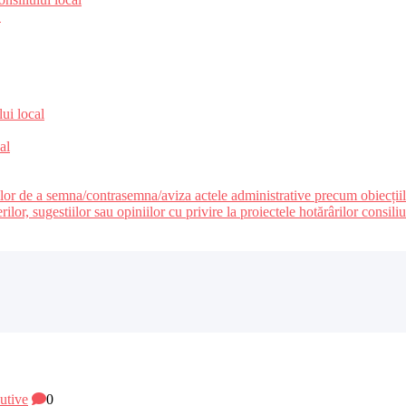
e
lui local
al
ilor de a semna/contrasemna/aviza actele administrative precum obiecțiile c
r, sugestiilor sau opiniilor cu privire la proiectele hotărârilor consiliul
cutive
0