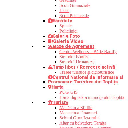
Grădinițe
Școli Gimnaziale
Licee
Școli Postliceale
Sănătate
Spitale
Policlinici
Galerie Foto
Galerie Video
Baze de Agrement
Centru Wellness – Băile Banffy
Ștrandul Bánffy
Ștrandul Urmánczy
Timp liber / Recreere activă
Trasee turistice şi cicloturistice
Centrul Național de Informare si
Promovare Turistica din Toplița
Harta
PUG-GIS
Harta digitală a municipiului Toplița
Turism
Mânăstirea Sf. Ilie
Manastirea Doamnei
Schitul Gura Izvorului
Altar cu belvedere Tarnița