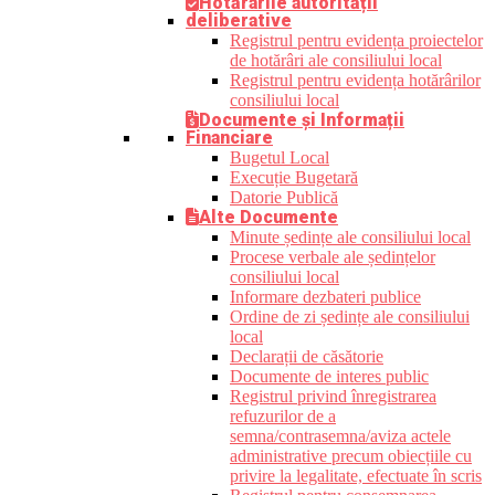
Hotărârile autorității
deliberative
Registrul pentru evidența proiectelor
de hotărâri ale consiliului local
Registrul pentru evidența hotărârilor
consiliului local
Documente și Informații
Financiare
Bugetul Local
Execuție Bugetară
Datorie Publică
Alte Documente
Minute ședințe ale consiliului local
Procese verbale ale ședințelor
consiliului local
Informare dezbateri publice
Ordine de zi ședințe ale consiliului
local
Declarații de căsătorie
Documente de interes public
Registrul privind înregistrarea
refuzurilor de a
semna/contrasemna/aviza actele
administrative precum obiecțiile cu
privire la legalitate, efectuate în scris