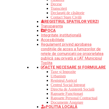
Decese
Transcrieri
Declarații de căsătorie
Contact Stare Civilă
REGISTRUL SPAȚIILOR VERZI
Transparența
POCA
Integritate instituțională
Accesibilitate
Regulament privind aprobarea
condițiile de acces a furnizorilor de
rețele de comunicații pe proprietatea
publică sau privată a UAT Municipiul
Toplița
ACTE NECESARE ȘI FORMULARE
Taxe și Impozite
Urbanism
Registrul Agricol
Centrul Social Integrat
Direcția de Asistență Socială
Rapoarte Funcționari
Rapoarte Personal Contractual
Documente Angajare
POLIȚIA LOCALĂ