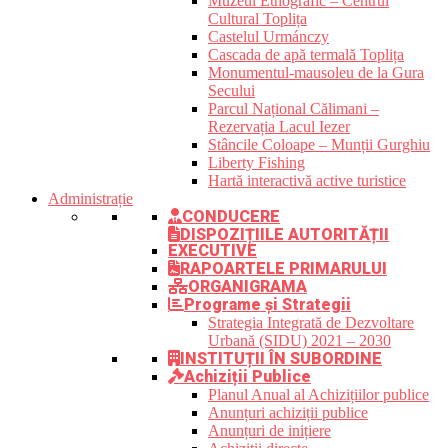
Muzeul Etnografic – Centrul
Cultural Toplița
Castelul Urmánczy
Cascada de apă termală Toplița
Monumentul-mausoleu de la Gura
Secului
Parcul Național Călimani –
Rezervația Lacul Iezer
Stâncile Coloape – Munții Gurghiu
Liberty Fishing
Hartă interactivă active turistice
Administrație
CONDUCERE
DISPOZIȚIILE AUTORITĂȚII
EXECUTIVE
RAPOARTELE PRIMARULUI
ORGANIGRAMA
Programe și Strategii
Strategia Integrată de Dezvoltare
Urbană (SIDU) 2021 – 2030
INSTITUȚII ÎN SUBORDINE
Achiziții Publice
Planul Anual al Achizițiilor publice
Anunțuri achiziții publice
Anunțuri de inițiere