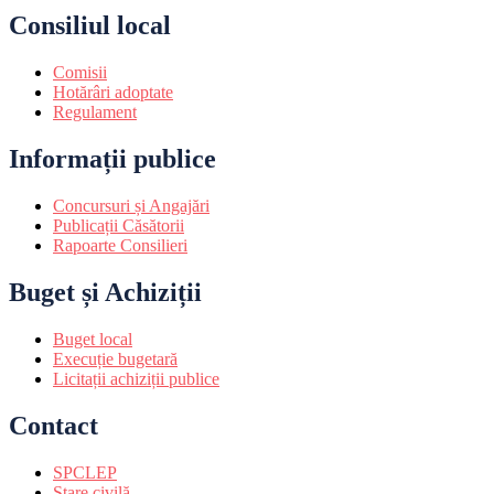
Consiliul local
Comisii
Hotărâri adoptate
Regulament
Informații publice
Concursuri și Angajări
Publicații Căsătorii
Rapoarte Consilieri
Buget și Achiziții
Buget local
Execuție bugetară
Licitații achiziții publice
Contact
SPCLEP
Stare civilă