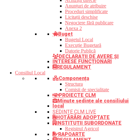
Achiziții directe
Anunțuri de atribuire
Proceduri simplificate
Licitații deschise
Negociere fără publicare
Anexa 2
Buget
Bugetul Local
Execuție Bugetară
Datorie Publică
DECLARAȚII DE AVERE ȘI
INTERESE FUNCȚIONARI
REGULAMENT
Consiliul Local
Componența
Structura
Comisii de specialitate
PROIECTE CLM
Minute ședințe ale consiliului
local
ȘEDINȚE CLM LIVE
HOTĂRÂRI ADOPTATE
INSTITUȚII SUBORDONATE
Registrul Agricol
RAPOARTE
REGULAMENT