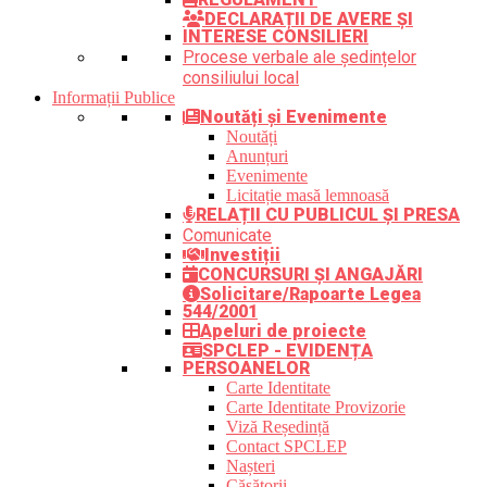
DECLARAȚII DE AVERE ȘI
INTERESE CONSILIERI
Procese verbale ale ședințelor
consiliului local
Informații Publice
Noutăți și Evenimente
Noutăți
Anunțuri
Evenimente
Licitație masă lemnoasă
RELAȚII CU PUBLICUL ȘI PRESA
Comunicate
Investiții
CONCURSURI ȘI ANGAJĂRI
Solicitare/Rapoarte Legea
544/2001
Apeluri de proiecte
SPCLEP - EVIDENȚA
PERSOANELOR
Carte Identitate
Carte Identitate Provizorie
Viză Reședință
Contact SPCLEP
Nașteri
Căsătorii