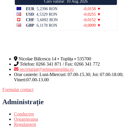
Curs valutar: 10 Aug 2026
EUR
: 5,2396 RON
-0,0158 ▼
USD
: 4,5329 RON
-0,0255 ▼
CHF
: 5,6092 RON
-0,0152 ▼
GBP
: 6,1178 RON
-0,0099 ▼
Nicolae Bălcescu 14 • Toplița • 535700
Telefon: 0266 341 871 / Fax: 0266 341 772
secretariat@primariatoplita.ro
Orar casierie: Luni-Miercuri: 07.00-15.30; Joi: 07.00-18.00;
Vineri:07.00-13.00
Formular contact
Administrație
Conducere
Organigrama
Regulament