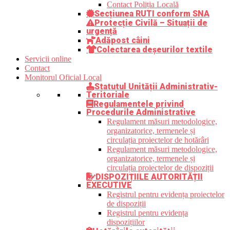
Contact Poliția Locală
Secțiunea RUTI conform SNA
Protecție Civilă – Situații de
urgență
Adăpost câini
Colectarea deșeurilor textile
Servicii online
Contact
Monitorul Oficial Local
Statutul Unității Administrativ-
Teritoriale
Regulamentele privind
Procedurile Administrative
Regulament măsuri metodologice,
organizatorice, termenele și
circulația proiectelor de hotărâri
Regulament măsuri metodologice,
organizatorice, termenele și
circulația proiectelor de dispoziții
DISPOZIȚIILE AUTORITĂȚII
EXECUTIVE
Registrul pentru evidența proiectelor
de dispoziții
Registrul pentru evidența
dispozițiilor