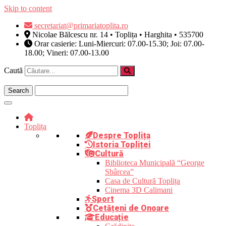
Skip to content
secretariat@primariatoplita.ro
Nicolae Bălcescu nr. 14 • Toplița • Harghita • 535700
Orar casierie: Luni-Miercuri: 07.00-15.30; Joi: 07.00-
18.00; Vineri: 07.00-13.00
Caută
Toplița
Despre Toplița
Istoria Topliței
Cultură
Biblioteca Municipală “George
Sbârcea”
Casa de Cultură Toplița
Cinema 3D Calimani
Sport
Cetățeni de Onoare
Educație