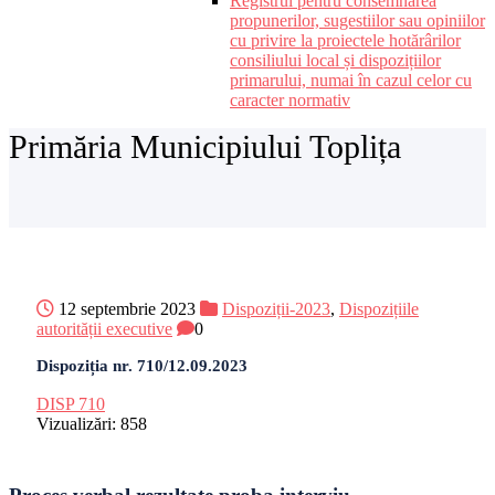
Registrul pentru consemnarea
propunerilor, sugestiilor sau opiniilor
cu privire la proiectele hotărârilor
consiliului local și dispozițiilor
primarului, numai în cazul celor cu
caracter normativ
Primăria Municipiului Toplița
12 septembrie 2023
Dispoziții-2023
,
Dispozițiile
autorității executive
0
Dispoziția nr. 710/12.09.2023
DISP 710
Vizualizări:
858