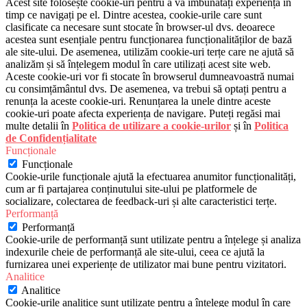
Acest site folosește cookie-uri pentru a vă îmbunătăți experiența în
timp ce navigați pe el. Dintre acestea, cookie-urile care sunt
clasificate ca necesare sunt stocate în browser-ul dvs. deoarece
acestea sunt esențiale pentru funcționarea funcționalităților de bază
ale site-ului. De asemenea, utilizăm cookie-uri terțe care ne ajută să
analizăm și să înțelegem modul în care utilizați acest site web.
Aceste cookie-uri vor fi stocate în browserul dumneavoastră numai
cu consimțământul dvs. De asemenea, va trebui să optați pentru a
renunța la aceste cookie-uri. Renunțarea la unele dintre aceste
cookie-uri poate afecta experiența de navigare. Puteți regăsi mai
multe detalii în
Politica de utilizare a cookie-urilor
și în
Politica
de Confidențialitate
Funcționale
Funcționale
Cookie-urile funcționale ajută la efectuarea anumitor funcționalități,
cum ar fi partajarea conținutului site-ului pe platformele de
socializare, colectarea de feedback-uri și alte caracteristici terțe.
Performanță
Performanță
Cookie-urile de performanță sunt utilizate pentru a înțelege și analiza
indexurile cheie de performanță ale site-ului, ceea ce ajută la
furnizarea unei experiențe de utilizator mai bune pentru vizitatori.
Analitice
Analitice
Cookie-urile analitice sunt utilizate pentru a înțelege modul în care