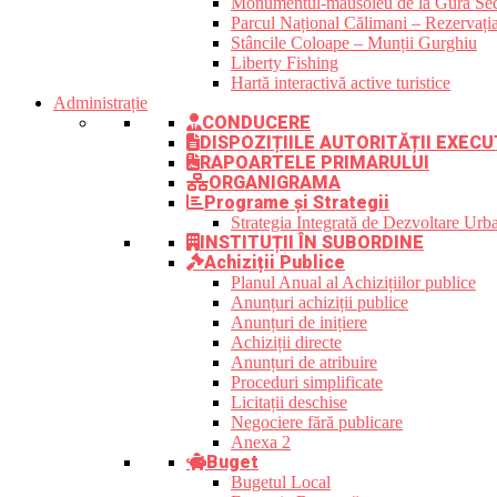
Monumentul-mausoleu de la Gura Sec
Parcul Național Călimani – Rezervația
Stâncile Coloape – Munții Gurghiu
Liberty Fishing
Hartă interactivă active turistice
Administrație
CONDUCERE
DISPOZIȚIILE AUTORITĂȚII EXECU
RAPOARTELE PRIMARULUI
ORGANIGRAMA
Programe și Strategii
Strategia Integrată de Dezvoltare Ur
INSTITUȚII ÎN SUBORDINE
Achiziții Publice
Planul Anual al Achizițiilor publice
Anunțuri achiziții publice
Anunțuri de inițiere
Achiziții directe
Anunțuri de atribuire
Proceduri simplificate
Licitații deschise
Negociere fără publicare
Anexa 2
Buget
Bugetul Local