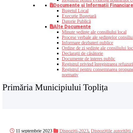
Documente și Informații Financiar
Bugetul Local
Execuție Bugetară
Datorie Publică
Alte Documente
Minute ședințe ale consiliului local
Procese verbale ale ședințelor consiliu
Informare dezbateri publice
Ordine de zi ședințe ale consiliului loc
Declarații de căsătorie
Documente de interes public
Registrul privind înregistrarea refuzur
Registrul pentru consemnarea propunerilo
normativ
Primăria Municipiului Toplița
11 septembrie 2023
Dispoziții-2023
,
Dispozițiile autorității