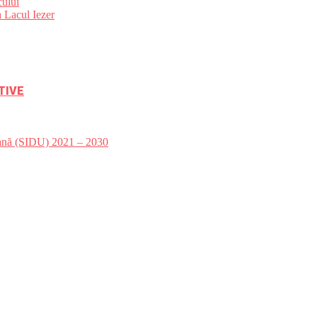
ului
 Lacul Iezer
TIVE
bană (SIDU) 2021 – 2030