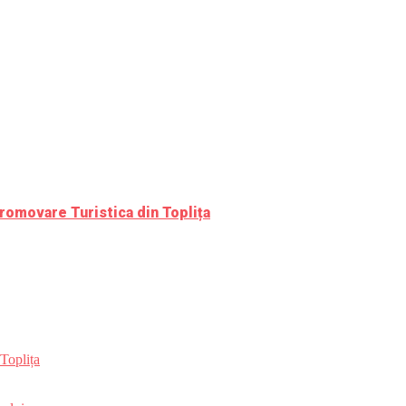
romovare Turistica din Toplița
Toplița