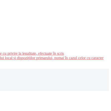
u privire la legalitate, efectuate în scris
ui local și dispozițiilor primarului, numai în cazul celor cu caracter