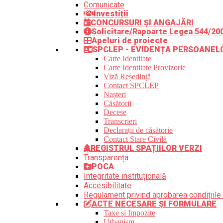
Comunicate
Investiții
CONCURSURI ȘI ANGAJĂRI
Solicitare/Rapoarte Legea 544/20
Apeluri de proiecte
SPCLEP - EVIDENȚA PERSOANEL
Carte Identitate
Carte Identitate Provizorie
Viză Reședință
Contact SPCLEP
Nașteri
Căsătorii
Decese
Transcrieri
Declarații de căsătorie
Contact Stare Civilă
REGISTRUL SPAȚIILOR VERZI
Transparența
POCA
Integritate instituțională
Accesibilitate
Regulament privind aprobarea condițiile 
ACTE NECESARE ȘI FORMULARE
Taxe și Impozite
Urbanism