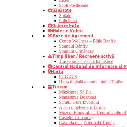
Licee
Școli Postliceale
Sănătate
Spitale
Policlinici
Galerie Foto
Galerie Video
Baze de Agrement
Centru Wellness – Băile Banffy
Ștrandul Bánffy
Ștrandul Urmánczy
Timp liber / Recreere activă
Trasee turistice şi cicloturistice
Centrul Național de Informare si P
Harta
PUG-GIS
Harta digitală a municipiului Toplița
Turism
Mânăstirea Sf. Ilie
Manastirea Doamnei
Schitul Gura Izvorului
Altar cu belvedere Tarnița
Muzeul Etnografic – Centrul Cultural 
Castelul Urmánczy
Cascada de apă termală Toplița