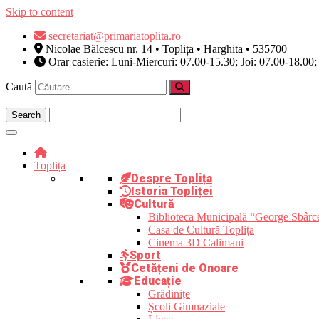
Skip to content
secretariat@primariatoplita.ro
Nicolae Bălcescu nr. 14 • Toplița • Harghita • 535700
Orar casierie: Luni-Miercuri: 07.00-15.30; Joi: 07.00-18.00;
Caută
Toplița
Despre Toplița
Istoria Topliței
Cultură
Biblioteca Municipală “George Sbârc
Casa de Cultură Toplița
Cinema 3D Calimani
Sport
Cetățeni de Onoare
Educație
Grădinițe
Școli Gimnaziale