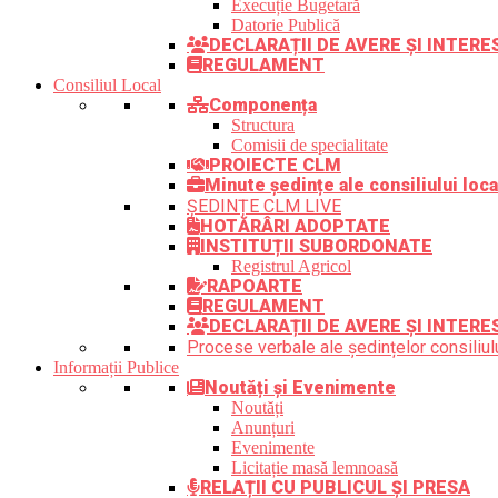
Execuție Bugetară
Datorie Publică
DECLARAȚII DE AVERE ȘI INTER
REGULAMENT
Consiliul Local
Componența
Structura
Comisii de specialitate
PROIECTE CLM
Minute ședințe ale consiliului loca
ȘEDINȚE CLM LIVE
HOTĂRÂRI ADOPTATE
INSTITUȚII SUBORDONATE
Registrul Agricol
RAPOARTE
REGULAMENT
DECLARAȚII DE AVERE ȘI INTERE
Procese verbale ale ședințelor consiliulu
Informații Publice
Noutăți și Evenimente
Noutăți
Anunțuri
Evenimente
Licitație masă lemnoasă
RELAȚII CU PUBLICUL ȘI PRESA