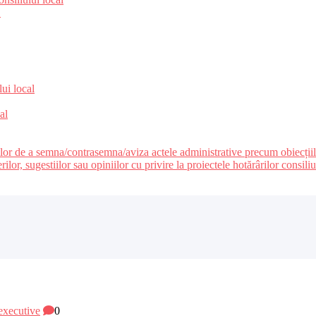
e
lui local
al
ilor de a semna/contrasemna/aviza actele administrative precum obiecțiile c
r, sugestiilor sau opiniilor cu privire la proiectele hotărârilor consiliul
 executive
0