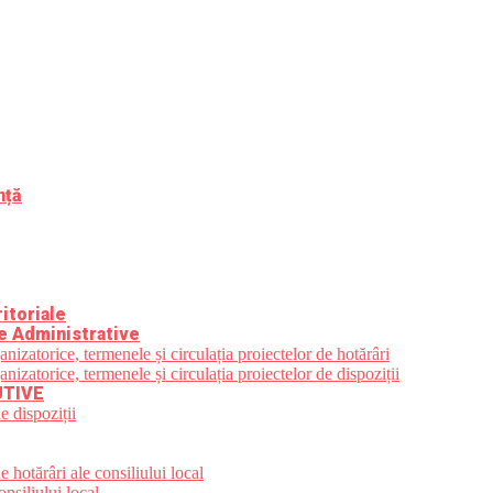
nță
itoriale
e Administrative
zatorice, termenele și circulația proiectelor de hotărâri
zatorice, termenele și circulația proiectelor de dispoziții
UTIVE
e dispoziții
 hotărâri ale consiliului local
nsiliului local