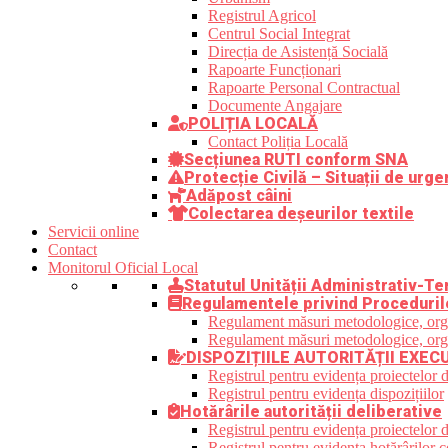
Registrul Agricol
Centrul Social Integrat
Direcția de Asistență Socială
Rapoarte Funcționari
Rapoarte Personal Contractual
Documente Angajare
POLIȚIA LOCALĂ
Contact Poliția Locală
Secțiunea RUTI conform SNA
Protecție Civilă – Situații de urge
Adăpost câini
Colectarea deșeurilor textile
Servicii online
Contact
Monitorul Oficial Local
Statutul Unității Administrativ-Ter
Regulamentele privind Proceduril
Regulament măsuri metodologice, organi
Regulament măsuri metodologice, organi
DISPOZIȚIILE AUTORITĂȚII EXEC
Registrul pentru evidența proiectelor d
Registrul pentru evidența dispozițiilor
Hotărârile autorității deliberative
Registrul pentru evidența proiectelor de
Registrul pentru evidența hotărârilor co