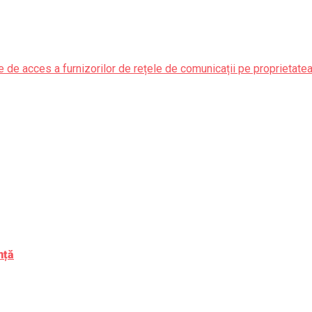
 de acces a furnizorilor de rețele de comunicații pe proprietate
nță