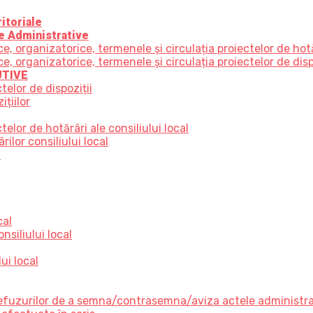
itoriale
e Administrative
 organizatorice, termenele și circulația proiectelor de hot
organizatorice, termenele și circulația proiectelor de disp
UTIVE
telor de dispoziții
țiilor
elor de hotărâri ale consiliului local
ilor consiliului local
e
cal
nsiliului local
ui local
 refuzurilor de a semna/contrasemna/aviza actele administr