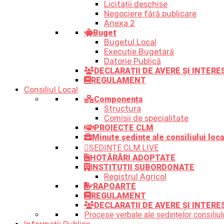
Licitații deschise
Negociere fără publicare
Anexa 2
Buget
Bugetul Local
Execuție Bugetară
Datorie Publică
DECLARAȚII DE AVERE ȘI INTER
REGULAMENT
Consiliul Local
Componența
Structura
Comisii de specialitate
PROIECTE CLM
Minute ședințe ale consiliului loca
ȘEDINȚE CLM LIVE
HOTĂRÂRI ADOPTATE
INSTITUȚII SUBORDONATE
Registrul Agricol
RAPOARTE
REGULAMENT
DECLARAȚII DE AVERE ȘI INTERE
Procese verbale ale ședințelor consiliulu