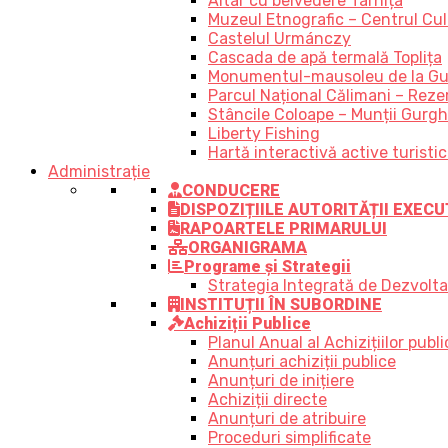
Altar cu belvedere Tarnița
Muzeul Etnografic – Centrul Cult
Castelul Urmánczy
Cascada de apă termală Toplița
Monumentul-mausoleu de la Gu
Parcul Național Călimani – Rezer
Stâncile Coloape – Munții Gurgh
Liberty Fishing
Hartă interactivă active turisti
Administrație
CONDUCERE
DISPOZIȚIILE AUTORITĂȚII EXECU
RAPOARTELE PRIMARULUI
ORGANIGRAMA
Programe și Strategii
Strategia Integrată de Dezvolt
INSTITUȚII ÎN SUBORDINE
Achiziții Publice
Planul Anual al Achizițiilor publi
Anunțuri achiziții publice
Anunțuri de inițiere
Achiziții directe
Anunțuri de atribuire
Proceduri simplificate