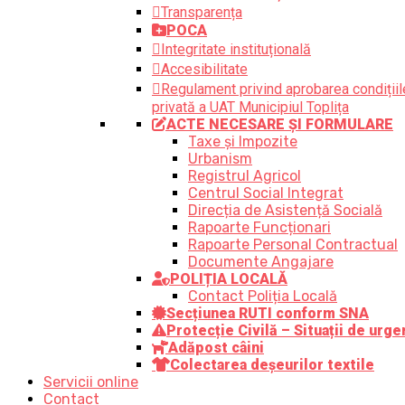
Transparența
POCA
Integritate instituțională
Accesibilitate
Regulament privind aprobarea condițiile
privată a UAT Municipiul Toplița
ACTE NECESARE ȘI FORMULARE
Taxe și Impozite
Urbanism
Registrul Agricol
Centrul Social Integrat
Direcția de Asistență Socială
Rapoarte Funcționari
Rapoarte Personal Contractual
Documente Angajare
POLIȚIA LOCALĂ
Contact Poliția Locală
Secțiunea RUTI conform SNA
Protecție Civilă – Situații de urge
Adăpost câini
Colectarea deșeurilor textile
Servicii online
Contact