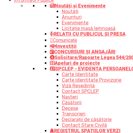
Informații Publice
Noutăți și Evenimente
Noutăți
Anunțuri
Evenimente
Licitație masă lemnoasă
RELAȚII CU PUBLICUL ȘI PRESA
Comunicate
Investiții
CONCURSURI ȘI ANGAJĂRI
Solicitare/Rapoarte Legea 544/20
Apeluri de proiecte
SPCLEP - EVIDENȚA PERSOANEL
Carte Identitate
Carte Identitate Provizorie
Viză Reședință
Contact SPCLEP
Nașteri
Căsătorii
Decese
Transcrieri
Declarații de căsătorie
Contact Stare Civilă
REGISTRUL SPAȚIILOR VERZI