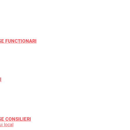
ESE FUNCȚIONARI
l
SE CONSILIERI
i local