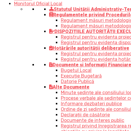
Monitorul Oficial Local
Statutul Unității Administrativ-Ter
Regulamentele privind Proceduril
Regulament măsuri metodologice,
Regulament măsuri metodologice, 
DISPOZIȚIILE AUTORITĂȚII EXEC
Registrul pentru evidența proiec
Registrul pentru evidența dispozi
Hotărârile autorității deliberative
Registrul pentru evidența proiect
Registrul pentru evidența hotărâr
Documente și Informații Financiar
Bugetul Local
Execuție Bugetară
Datorie Publică
Alte Documente
Minute ședințe ale consiliului lo
Procese verbale ale ședințelor co
Informare dezbateri publice
Ordine de zi ședințe ale consiliul
Declarații de căsătorie
Documente de interes public
Registrul privind înregistrarea