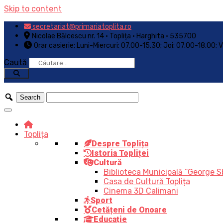
Skip to content
secretariat@primariatoplita.ro
Nicolae Bălcescu nr. 14 • Toplița • Harghita • 535700
Orar casierie: Luni-Miercuri: 07.00-15.30; Joi: 07.00-18.00; 
Caută
Toplița
Despre Toplița
Istoria Topliței
Cultură
Biblioteca Municipală “George S
Casa de Cultură Toplița
Cinema 3D Calimani
Sport
Cetățeni de Onoare
Educație