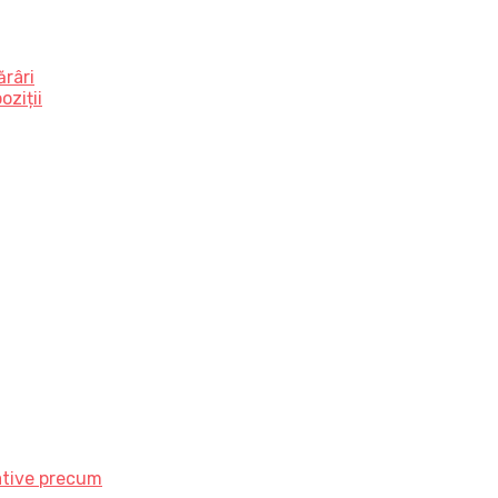
ărâri
oziții
ative precum