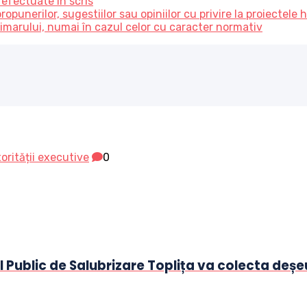
, efectuate în scris
unerilor, sugestiilor sau opiniilor cu privire la proiectele h
r primarului, numai în cazul celor cu caracter normativ
torității executive
0
l Public de Salubrizare Toplița va colecta deșeu