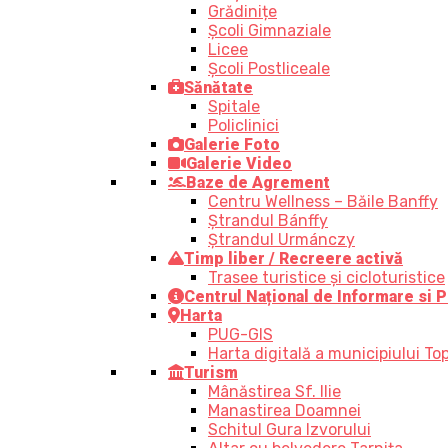
Grădinițe
Școli Gimnaziale
Licee
Școli Postliceale
Sănătate
Spitale
Policlinici
Galerie Foto
Galerie Video
Baze de Agrement
Centru Wellness – Băile Banffy
Ștrandul Bánffy
Ștrandul Urmánczy
Timp liber / Recreere activă
Trasee turistice şi cicloturistice
Centrul Național de Informare si P
Harta
PUG-GIS
Harta digitală a municipiului Top
Turism
Mânăstirea Sf. Ilie
Manastirea Doamnei
Schitul Gura Izvorului