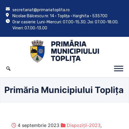
secretariat@primariatoplita.ro
Nicolae Bălcescu nr. 14 • Toplița • Harghita • 535700
Orar casierie: Luni-Miercuri: 07.00-15.30; Joi: 07.00-18.00;
Vineri: 07.00-13.00
Primăria Municipiului Toplița
4 septembrie 2023
Dispoziții-2023
,