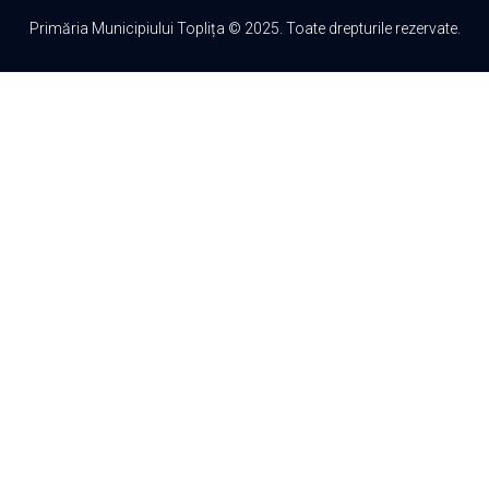
Primăria Municipiului Toplița © 2025. Toate drepturile rezervate.