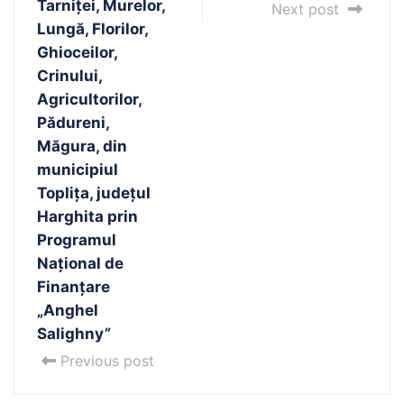
Tarniței, Murelor,
Next post
Lungă, Florilor,
Ghioceilor,
Crinului,
Agricultorilor,
Pădureni,
Măgura, din
municipiul
Toplița, județul
Harghita prin
Programul
Național de
Finanțare
„Anghel
Salighny”
Previous post