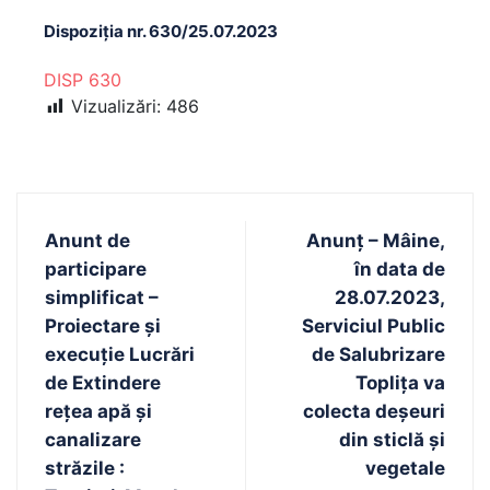
Dispoziția nr. 630/25.07.2023
DISP 630
Vizualizări:
486
Anunt de
Anunț – Mâine,
participare
în data de
simplificat –
28.07.2023,
Proiectare și
Serviciul Public
execuție Lucrări
de Salubrizare
de Extindere
Toplița va
rețea apă și
colecta deșeuri
canalizare
din sticlă și
străzile :
vegetale