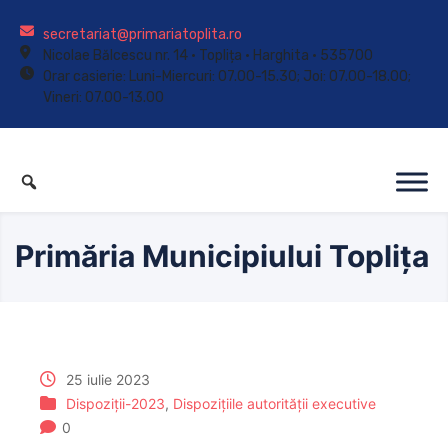
secretariat@primariatoplita.ro
Nicolae Bălcescu nr. 14 • Toplița • Harghita • 535700
Orar casierie: Luni-Miercuri: 07.00-15.30; Joi: 07.00-18.00;
Vineri: 07.00-13.00
Primăria Municipiului Toplița
25 iulie 2023
Dispoziții-2023
,
Dispozițiile autorității executive
0