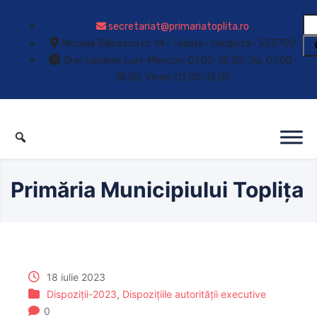
secretariat@primariatoplita.ro
Nicolae Bălcescu nr. 14 • Toplița • Harghita • 535700
Orar casierie: Luni-Miercuri: 07.00-15.30; Joi: 07.00-
18.00; Vineri: 07.00-13.00
Primăria Municipiului Toplița
18 iulie 2023
Dispoziții-2023
,
Dispozițiile autorității executive
0