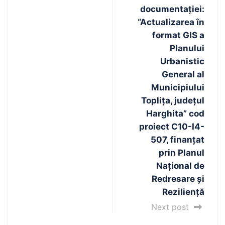
documentației:
“Actualizarea în
format GIS a
Planului
Urbanistic
General al
Municipiului
Toplița, județul
Harghita” cod
proiect C10-I4-
507, finanțat
prin Planul
Național de
Redresare și
Reziliență
Next post