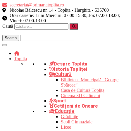
Skip
secretariat@primariatoplita.ro
to
Nicolae Bălcescu nr. 14 • Toplița • Harghita • 535700
content
Orar casierie: Luni-Miercuri: 07.00-15.30; Joi: 07.00-18.00;
Vineri: 07.00-13.00
Caută
Toplița
Despre Toplița
Istoria Topliței
Cultură
Biblioteca Municipală “George
Sbârcea”
Casa de Cultură Toplița
Cinema 3D Calimani
Sport
Cetățeni de Onoare
Educație
Grădinițe
Școli Gimnaziale
Licee