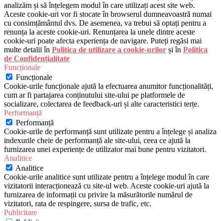
analizăm și să înțelegem modul în care utilizați acest site web.
Aceste cookie-uri vor fi stocate în browserul dumneavoastră numai
cu consimțământul dvs. De asemenea, va trebui să optați pentru a
renunța la aceste cookie-uri. Renunțarea la unele dintre aceste
cookie-uri poate afecta experiența de navigare. Puteți regăsi mai
multe detalii în
Politica de utilizare a cookie-urilor
și în
Politica
de Confidențialitate
Funcționale
Funcționale
Cookie-urile funcționale ajută la efectuarea anumitor funcționalități,
cum ar fi partajarea conținutului site-ului pe platformele de
socializare, colectarea de feedback-uri și alte caracteristici terțe.
Performanță
Performanță
Cookie-urile de performanță sunt utilizate pentru a înțelege și analiza
indexurile cheie de performanță ale site-ului, ceea ce ajută la
furnizarea unei experiențe de utilizator mai bune pentru vizitatori.
Analitice
Analitice
Cookie-urile analitice sunt utilizate pentru a înțelege modul în care
vizitatorii interacționează cu site-ul web. Aceste cookie-uri ajută la
furnizarea de informații cu privire la măsurătorile numărul de
vizitatori, rata de respingere, sursa de trafic, etc.
Publicitare