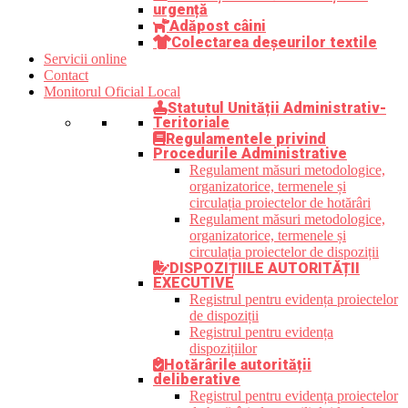
urgență
Adăpost câini
Colectarea deșeurilor textile
Servicii online
Contact
Monitorul Oficial Local
Statutul Unității Administrativ-
Teritoriale
Regulamentele privind
Procedurile Administrative
Regulament măsuri metodologice,
organizatorice, termenele și
circulația proiectelor de hotărâri
Regulament măsuri metodologice,
organizatorice, termenele și
circulația proiectelor de dispoziții
DISPOZIȚIILE AUTORITĂȚII
EXECUTIVE
Registrul pentru evidența proiectelor
de dispoziții
Registrul pentru evidența
dispozițiilor
Hotărârile autorității
deliberative
Registrul pentru evidența proiectelor