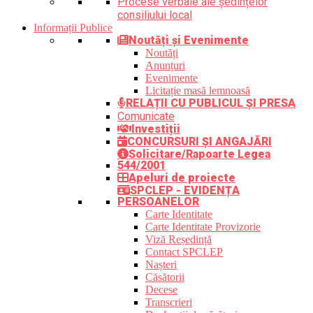
Procese verbale ale ședințelor
consiliului local
Informații Publice
Noutăți și Evenimente
Noutăți
Anunțuri
Evenimente
Licitație masă lemnoasă
RELAȚII CU PUBLICUL ȘI PRESA
Comunicate
Investiții
CONCURSURI ȘI ANGAJĂRI
Solicitare/Rapoarte Legea
544/2001
Apeluri de proiecte
SPCLEP - EVIDENȚA
PERSOANELOR
Carte Identitate
Carte Identitate Provizorie
Viză Reședință
Contact SPCLEP
Nașteri
Căsătorii
Decese
Transcrieri