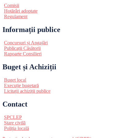
Comisii
Hotărâri adoptate
Regulament
Informații publice
Concursuri și Angajări
Publicații Căsătorii
Rapoarte Consilieri
Buget și Achiziții
Buget local
Execuție bugetară
Licitații achiziții publice
Contact
SPCLEP
Stare civilă
Poliția locală