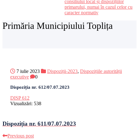
consiliului local și dispozițiilor
primarului, numai în cazul celor cu
caracter normativ
Primăria Municipiului Toplița
7 iulie 2023
Dispoziții-2023
,
Dispozițiile autorității
executive
0
Dispoziția nr. 612/07.07.2023
DISP 612
Vizualizări:
538
Dispoziția nr. 611/07.07.2023
Previous post