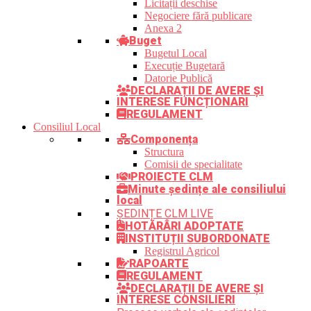
Licitații deschise
Negociere fără publicare
Anexa 2
Buget
Bugetul Local
Execuție Bugetară
Datorie Publică
DECLARAȚII DE AVERE ȘI
INTERESE FUNCȚIONARI
REGULAMENT
Consiliul Local
Componența
Structura
Comisii de specialitate
PROIECTE CLM
Minute ședințe ale consiliului
local
ȘEDINȚE CLM LIVE
HOTĂRÂRI ADOPTATE
INSTITUȚII SUBORDONATE
Registrul Agricol
RAPOARTE
REGULAMENT
DECLARAȚII DE AVERE ȘI
INTERESE CONSILIERI