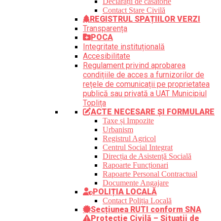
Declarații de căsătorie
Contact Stare Civilă
REGISTRUL SPAȚIILOR VERZI
Transparența
POCA
Integritate instituțională
Accesibilitate
Regulament privind aprobarea
condițiile de acces a furnizorilor de
rețele de comunicații pe proprietatea
publică sau privată a UAT Municipiul
Toplița
ACTE NECESARE ȘI FORMULARE
Taxe și Impozite
Urbanism
Registrul Agricol
Centrul Social Integrat
Direcția de Asistență Socială
Rapoarte Funcționari
Rapoarte Personal Contractual
Documente Angajare
POLIȚIA LOCALĂ
Contact Poliția Locală
Secțiunea RUTI conform SNA
Protecție Civilă – Situații de