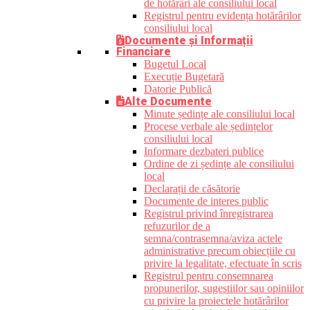
de hotărâri ale consiliului local
Registrul pentru evidența hotărârilor
consiliului local
Documente și Informații
Financiare
Bugetul Local
Execuție Bugetară
Datorie Publică
Alte Documente
Minute ședințe ale consiliului local
Procese verbale ale ședințelor
consiliului local
Informare dezbateri publice
Ordine de zi ședințe ale consiliului
local
Declarații de căsătorie
Documente de interes public
Registrul privind înregistrarea
refuzurilor de a
semna/contrasemna/aviza actele
administrative precum obiecțiile cu
privire la legalitate, efectuate în scris
Registrul pentru consemnarea
propunerilor, sugestiilor sau opiniilor
cu privire la proiectele hotărârilor