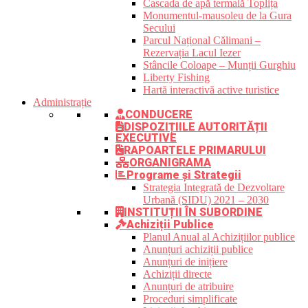
Cascada de apă termală Toplița
Monumentul-mausoleu de la Gura
Secului
Parcul Național Călimani –
Rezervația Lacul Iezer
Stâncile Coloape – Munții Gurghiu
Liberty Fishing
Hartă interactivă active turistice
Administrație
CONDUCERE
DISPOZIȚIILE AUTORITĂȚII
EXECUTIVE
RAPOARTELE PRIMARULUI
ORGANIGRAMA
Programe și Strategii
Strategia Integrată de Dezvoltare
Urbană (SIDU) 2021 – 2030
INSTITUȚII ÎN SUBORDINE
Achiziții Publice
Planul Anual al Achizițiilor publice
Anunțuri achiziții publice
Anunțuri de inițiere
Achiziții directe
Anunțuri de atribuire
Proceduri simplificate