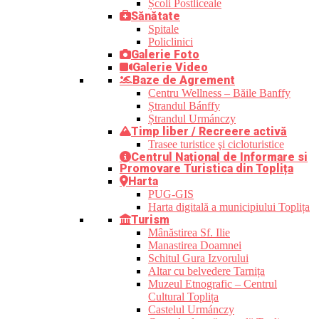
Școli Postliceale
Sănătate
Spitale
Policlinici
Galerie Foto
Galerie Video
Baze de Agrement
Centru Wellness – Băile Banffy
Ștrandul Bánffy
Ștrandul Urmánczy
Timp liber / Recreere activă
Trasee turistice şi cicloturistice
Centrul Național de Informare si
Promovare Turistica din Toplița
Harta
PUG-GIS
Harta digitală a municipiului Toplița
Turism
Mânăstirea Sf. Ilie
Manastirea Doamnei
Schitul Gura Izvorului
Altar cu belvedere Tarnița
Muzeul Etnografic – Centrul
Cultural Toplița
Castelul Urmánczy