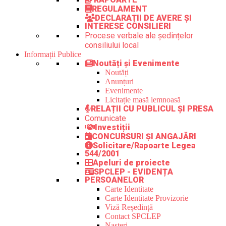
REGULAMENT
DECLARAȚII DE AVERE ȘI
INTERESE CONSILIERI
Procese verbale ale ședințelor
consiliului local
Informații Publice
Noutăți și Evenimente
Noutăți
Anunțuri
Evenimente
Licitație masă lemnoasă
RELAȚII CU PUBLICUL ȘI PRESA
Comunicate
Investiții
CONCURSURI ȘI ANGAJĂRI
Solicitare/Rapoarte Legea
544/2001
Apeluri de proiecte
SPCLEP - EVIDENȚA
PERSOANELOR
Carte Identitate
Carte Identitate Provizorie
Viză Reședință
Contact SPCLEP
Nașteri