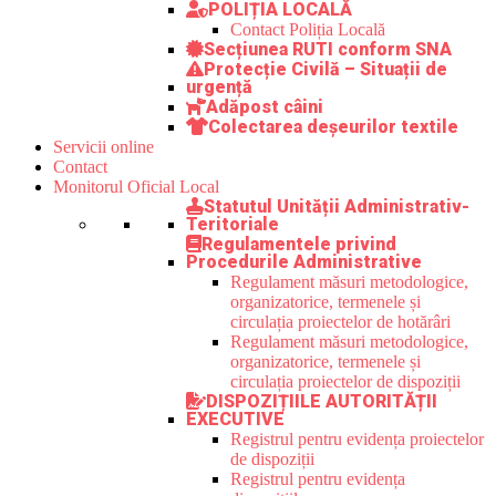
POLIȚIA LOCALĂ
Contact Poliția Locală
Secțiunea RUTI conform SNA
Protecție Civilă – Situații de
urgență
Adăpost câini
Colectarea deșeurilor textile
Servicii online
Contact
Monitorul Oficial Local
Statutul Unității Administrativ-
Teritoriale
Regulamentele privind
Procedurile Administrative
Regulament măsuri metodologice,
organizatorice, termenele și
circulația proiectelor de hotărâri
Regulament măsuri metodologice,
organizatorice, termenele și
circulația proiectelor de dispoziții
DISPOZIȚIILE AUTORITĂȚII
EXECUTIVE
Registrul pentru evidența proiectelor
de dispoziții
Registrul pentru evidența