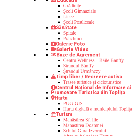
Educație
Grădinițe
Școli Gimnaziale
Licee
Școli Postliceale
Sănătate
Spitale
Policlinici
Galerie Foto
Galerie Video
Baze de Agrement
Centru Wellness – Băile Banffy
Ștrandul Bánffy
Ștrandul Urmánczy
Timp liber / Recreere activă
Trasee turistice şi cicloturistice
Centrul Național de Informare si
Promovare Turistica din Toplița
Harta
PUG-GIS
Harta digitală a municipiului Toplița
Turism
Mânăstirea Sf. Ilie
Manastirea Doamnei
Schitul Gura Izvorului