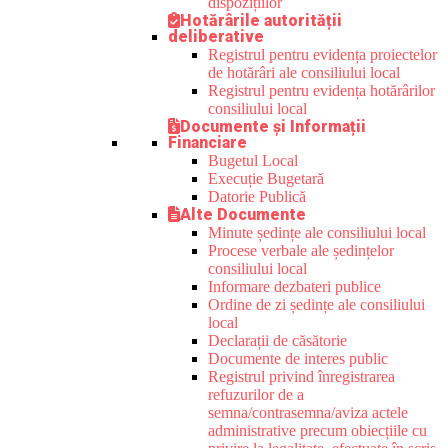
dispozițiilor
Hotărârile autorității
deliberative
Registrul pentru evidența proiectelor
de hotărâri ale consiliului local
Registrul pentru evidența hotărârilor
consiliului local
Documente și Informații
Financiare
Bugetul Local
Execuție Bugetară
Datorie Publică
Alte Documente
Minute ședințe ale consiliului local
Procese verbale ale ședințelor
consiliului local
Informare dezbateri publice
Ordine de zi ședințe ale consiliului
local
Declarații de căsătorie
Documente de interes public
Registrul privind înregistrarea
refuzurilor de a
semna/contrasemna/aviza actele
administrative precum obiecțiile cu