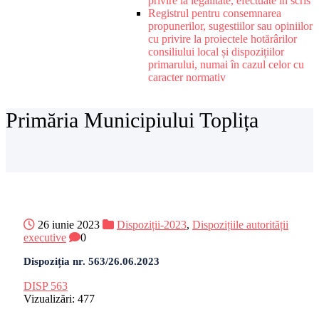
privire la legalitate, efectuate în scris
Registrul pentru consemnarea
propunerilor, sugestiilor sau opiniilor
cu privire la proiectele hotărârilor
consiliului local și dispozițiilor
primarului, numai în cazul celor cu
caracter normativ
Primăria Municipiului Toplița
26 iunie 2023
Dispoziții-2023
,
Dispozițiile autorității
executive
0
Dispoziția nr. 563/26.06.2023
DISP 563
Vizualizări:
477