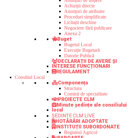
Anunțuri de inițiere
Achiziții directe
Anunțuri de atribuire
Proceduri simplificate
Licitații deschise
Negociere fără publicare
Anexa 2
Buget
Bugetul Local
Execuție Bugetară
Datorie Publică
DECLARAȚII DE AVERE ȘI
INTERESE FUNCȚIONARI
REGULAMENT
Consiliul Local
Componența
Structura
Comisii de specialitate
PROIECTE CLM
Minute ședințe ale consiliului
local
ȘEDINȚE CLM LIVE
HOTĂRÂRI ADOPTATE
INSTITUȚII SUBORDONATE
Registrul Agricol
RAPOARTE