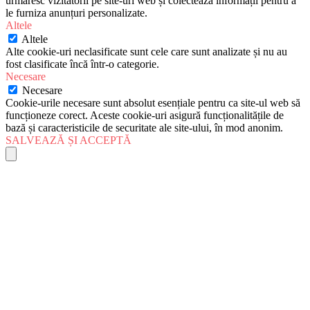
urmăresc vizitatorii pe site-uri web și colectează informații pentru a
le furniza anunțuri personalizate.
Altele
Altele
Alte cookie-uri neclasificate sunt cele care sunt analizate și nu au
fost clasificate încă într-o categorie.
Necesare
Necesare
Cookie-urile necesare sunt absolut esențiale pentru ca site-ul web să
funcționeze corect. Aceste cookie-uri asigură funcționalitățile de
bază și caracteristicile de securitate ale site-ului, în mod anonim.
SALVEAZĂ ȘI ACCEPTĂ