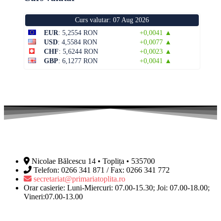
Curs valutar: 07 Aug 2026
EUR
: 5,2554 RON
+0,0041 ▲
USD
: 4,5584 RON
+0,0077 ▲
CHF
: 5,6244 RON
+0,0023 ▲
GBP
: 6,1277 RON
+0,0041 ▲
Nicolae Bălcescu 14 • Toplița • 535700
Telefon: 0266 341 871 / Fax: 0266 341 772
secretariat@primariatoplita.ro
Orar casierie: Luni-Miercuri: 07.00-15.30; Joi: 07.00-18.00;
Vineri:07.00-13.00