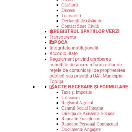
Căsătorii
Decese
Transcrieri
Declarații de căsătorie
Contact Stare Civilă
REGISTRUL SPAȚIILOR VERZI
Transparența
POCA
Integritate instituțională
Accesibilitate
Regulament privind aprobarea
condițiile de acces a furnizorilor de
rețele de comunicații pe proprietatea
publică sau privată a UAT Municipiul
Toplița
ACTE NECESARE ȘI FORMULARE
Taxe și Impozite
Urbanism
Registrul Agricol
Centrul Social Integrat
Direcția de Asistență Socială
Rapoarte Funcționari
Rapoarte Personal Contractual
Documente Angajare