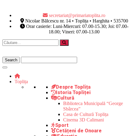
secretariat@primariatoplita.ro
Nicolae Bălcescu nr. 14 • Toplița • Harghita • 535700
Orar casierie: Luni-Miercuri: 07.00-15.30; Joi: 07.00-
18.00; Vineri: 07.00-13.00
Toplița
Despre Toplița
Istoria Topliței
Cultură
Biblioteca Municipală “George
Sbârcea”
Casa de Cultură Toplița
Cinema 3D Calimani
Sport
Cetățeni de Onoare