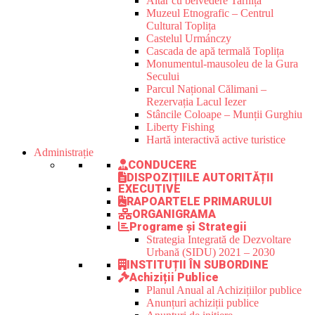
Altar cu belvedere Tarnița
Muzeul Etnografic – Centrul
Cultural Toplița
Castelul Urmánczy
Cascada de apă termală Toplița
Monumentul-mausoleu de la Gura
Secului
Parcul Național Călimani –
Rezervația Lacul Iezer
Stâncile Coloape – Munții Gurghiu
Liberty Fishing
Hartă interactivă active turistice
Administrație
CONDUCERE
DISPOZIȚIILE AUTORITĂȚII
EXECUTIVE
RAPOARTELE PRIMARULUI
ORGANIGRAMA
Programe și Strategii
Strategia Integrată de Dezvoltare
Urbană (SIDU) 2021 – 2030
INSTITUȚII ÎN SUBORDINE
Achiziții Publice
Planul Anual al Achizițiilor publice
Anunțuri achiziții publice