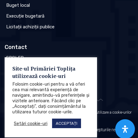
Buget local
Execuție bugetară
Licitații achiziții publice
Contact
SPCLEP
Site-ul Primăriei Toplița
Stare civilă
utilizează cookie-uri
Poliția locală
Folosim cookie-uri pentru a vă oferi
cea mai relevantă experiență de
navigare, amintindu-vă preferințele și
vizitele anterioare. Făcând clic pe
„Acceptați”, dați consimțământul la
utilizarea tuturor cookie-urile.
Protecția datelor cu caracter personal (GDPR)
Politica de utilizare a cookie-urilor
Setări cookie-uri
ACCEPTAȚI
Primăria Municipiului Toplița © 2025. Toate drepturile rezervate.