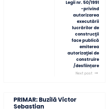
Legii nr. 50/1991
-privind
autorizarea
executării
lucrărilor de
construcţii
face publică
emiterea
autorizaţiei de
construire
/desființare
Next post
PRIMAR: Buzilă Victor
Sebastian