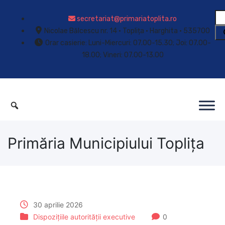
secretariat@primariatoplita.ro
Nicolae Bălcescu nr. 14 • Toplița • Harghita • 535700
Orar casierie: Luni-Miercuri: 07.00-15.30; Joi: 07.00-
18.00; Vineri: 07.00-13.00
Primăria Municipiului Toplița
30 aprilie 2026
Dispozițiile autorității executive
0