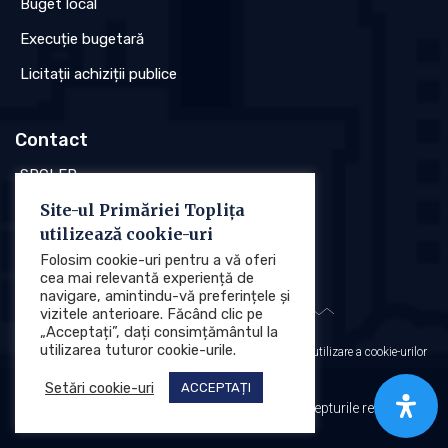
Buget local
Execuție bugetară
Licitații achiziții publice
Contact
SPCLEP
Site-ul Primăriei Toplița
Stare civilă
utilizează cookie-uri
Poliția locală
Folosim cookie-uri pentru a vă oferi
cea mai relevantă experiență de
navigare, amintindu-vă preferințele și
vizitele anterioare. Făcând clic pe
„Acceptați”, dați consimțământul la
utilizarea tuturor cookie-urile.
Protecția datelor cu caracter personal (GDPR)
Politica de utilizare a cookie-urilor
Setări cookie-uri
ACCEPTAȚI
Primăria Municipiului Toplița © 2025. Toate drepturile rezervate.