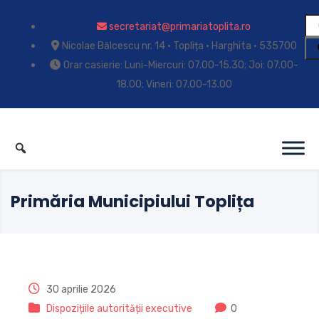
secretariat@primariatoplita.ro
Nicolae Bălcescu nr. 14 • Toplița • Harghita • 535700
Orar casierie: Luni-Miercuri: 07.00-15.30; Joi: 07.00-
18.00; Vineri: 07.00-13.00
Primăria Municipiului Toplița
30 aprilie 2026
Dispozițiile autorității executive
0