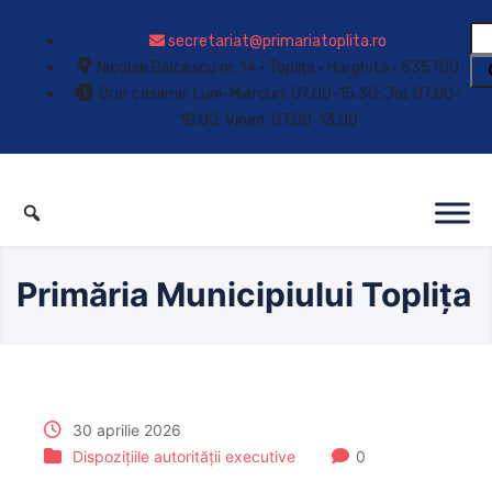
secretariat@primariatoplita.ro
Nicolae Bălcescu nr. 14 • Toplița • Harghita • 535700
Orar casierie: Luni-Miercuri: 07.00-15.30; Joi: 07.00-
18.00; Vineri: 07.00-13.00
Primăria Municipiului Toplița
30 aprilie 2026
Dispozițiile autorității executive
0