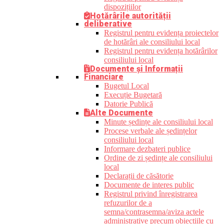
dispozițiilor
Hotărârile autorității
deliberative
Registrul pentru evidența proiectelor
de hotărâri ale consiliului local
Registrul pentru evidența hotărârilor
consiliului local
Documente și Informații
Financiare
Bugetul Local
Execuție Bugetară
Datorie Publică
Alte Documente
Minute ședințe ale consiliului local
Procese verbale ale ședințelor
consiliului local
Informare dezbateri publice
Ordine de zi ședințe ale consiliului
local
Declarații de căsătorie
Documente de interes public
Registrul privind înregistrarea
refuzurilor de a
semna/contrasemna/aviza actele
administrative precum obiecțiile cu