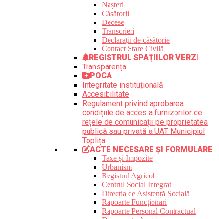
Nașteri
Căsătorii
Decese
Transcrieri
Declarații de căsătorie
Contact Stare Civilă
REGISTRUL SPAȚIILOR VERZI
Transparența
POCA
Integritate instituțională
Accesibilitate
Regulament privind aprobarea
condițiile de acces a furnizorilor de
rețele de comunicații pe proprietatea
publică sau privată a UAT Municipiul
Toplița
ACTE NECESARE ȘI FORMULARE
Taxe și Impozite
Urbanism
Registrul Agricol
Centrul Social Integrat
Direcția de Asistență Socială
Rapoarte Funcționari
Rapoarte Personal Contractual