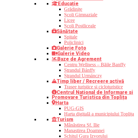
Educație
Grădinițe
Școli Gimnaziale
Licee
Școli Postliceale
Sănătate
Spitale
Policlinici
Galerie Foto
Galerie Video
Baze de Agrement
Centru Wellness – Băile Banffy
Ștrandul Bánffy
Ștrandul Urmánczy
Timp liber / Recreere activă
Trasee turistice şi cicloturistice
Centrul Național de Informare si
Promovare Turistica din Toplița
Harta
PUG-GIS
Harta digitală a municipiului Toplița
Turism
Mânăstirea Sf. Ilie
Manastirea Doamnei
Schitul Gura Izvorului