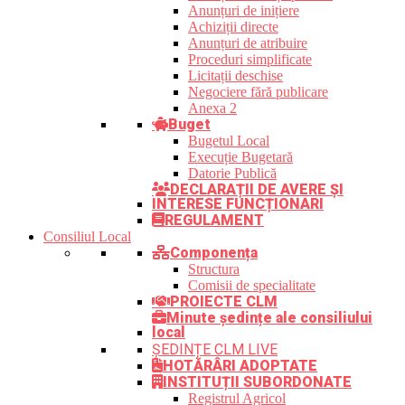
Anunțuri de inițiere
Achiziții directe
Anunțuri de atribuire
Proceduri simplificate
Licitații deschise
Negociere fără publicare
Anexa 2
Buget
Bugetul Local
Execuție Bugetară
Datorie Publică
DECLARAȚII DE AVERE ȘI
INTERESE FUNCȚIONARI
REGULAMENT
Consiliul Local
Componența
Structura
Comisii de specialitate
PROIECTE CLM
Minute ședințe ale consiliului
local
ȘEDINȚE CLM LIVE
HOTĂRÂRI ADOPTATE
INSTITUȚII SUBORDONATE
Registrul Agricol