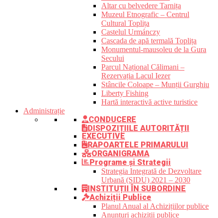
Altar cu belvedere Tarnița
Muzeul Etnografic – Centrul
Cultural Toplița
Castelul Urmánczy
Cascada de apă termală Toplița
Monumentul-mausoleu de la Gura
Secului
Parcul Național Călimani –
Rezervația Lacul Iezer
Stâncile Coloape – Munții Gurghiu
Liberty Fishing
Hartă interactivă active turistice
Administrație
CONDUCERE
DISPOZIȚIILE AUTORITĂȚII
EXECUTIVE
RAPOARTELE PRIMARULUI
ORGANIGRAMA
Programe și Strategii
Strategia Integrată de Dezvoltare
Urbană (SIDU) 2021 – 2030
INSTITUȚII ÎN SUBORDINE
Achiziții Publice
Planul Anual al Achizițiilor publice
Anunțuri achiziții publice