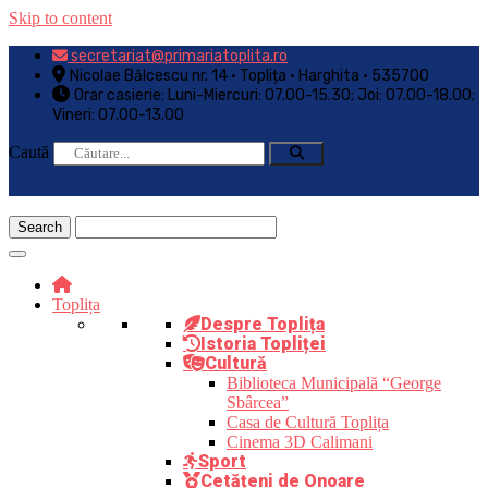
Skip to content
secretariat@primariatoplita.ro
Nicolae Bălcescu nr. 14 • Toplița • Harghita • 535700
Orar casierie: Luni-Miercuri: 07.00-15.30; Joi: 07.00-18.00;
Vineri: 07.00-13.00
Caută
Toplița
Despre Toplița
Istoria Topliței
Cultură
Biblioteca Municipală “George
Sbârcea”
Casa de Cultură Toplița
Cinema 3D Calimani
Sport
Cetățeni de Onoare