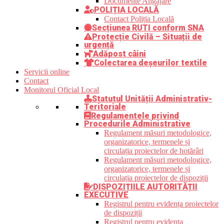
Documente Angajare
POLIȚIA LOCALĂ
Contact Poliția Locală
Secțiunea RUTI conform SNA
Protecție Civilă – Situații de
urgență
Adăpost câini
Colectarea deșeurilor textile
Servicii online
Contact
Monitorul Oficial Local
Statutul Unității Administrativ-
Teritoriale
Regulamentele privind
Procedurile Administrative
Regulament măsuri metodologice,
organizatorice, termenele și
circulația proiectelor de hotărâri
Regulament măsuri metodologice,
organizatorice, termenele și
circulația proiectelor de dispoziții
DISPOZIȚIILE AUTORITĂȚII
EXECUTIVE
Registrul pentru evidența proiectelor
de dispoziții
Registrul pentru evidența