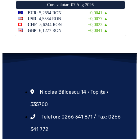
Curs valutar: 07 Aug 2026
EUR
: 5,2554 RON
+0,0041 ▲
USD
: 4,5584 RON
+0,0077 ▲
CHF
: 5,6244 RON
+0,0023 ▲
GBP
: 6,1277 RON
+0,0041 ▲
Nicolae Bălcescu 14 • Toplița •
535700
Telefon: 0266 341 871 / Fax: 0266
341 772