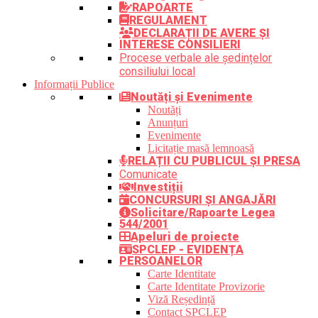
RAPOARTE
REGULAMENT
DECLARAȚII DE AVERE ȘI
INTERESE CONSILIERI
Procese verbale ale ședințelor
consiliului local
Informații Publice
Noutăți și Evenimente
Noutăți
Anunțuri
Evenimente
Licitație masă lemnoasă
RELAȚII CU PUBLICUL ȘI PRESA
Comunicate
Investiții
CONCURSURI ȘI ANGAJĂRI
Solicitare/Rapoarte Legea
544/2001
Apeluri de proiecte
SPCLEP - EVIDENȚA
PERSOANELOR
Carte Identitate
Carte Identitate Provizorie
Viză Reședință
Contact SPCLEP