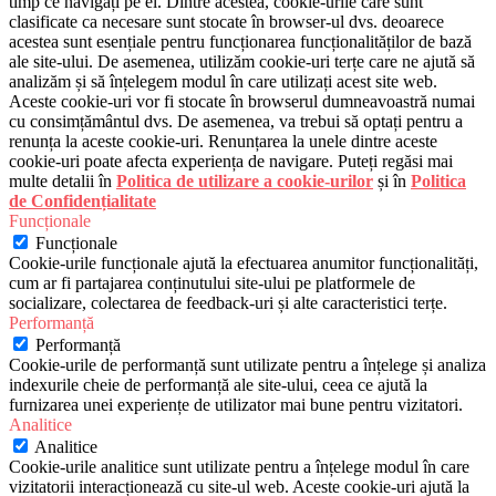
timp ce navigați pe el. Dintre acestea, cookie-urile care sunt
clasificate ca necesare sunt stocate în browser-ul dvs. deoarece
acestea sunt esențiale pentru funcționarea funcționalităților de bază
ale site-ului. De asemenea, utilizăm cookie-uri terțe care ne ajută să
analizăm și să înțelegem modul în care utilizați acest site web.
Aceste cookie-uri vor fi stocate în browserul dumneavoastră numai
cu consimțământul dvs. De asemenea, va trebui să optați pentru a
renunța la aceste cookie-uri. Renunțarea la unele dintre aceste
cookie-uri poate afecta experiența de navigare. Puteți regăsi mai
multe detalii în
Politica de utilizare a cookie-urilor
și în
Politica
de Confidențialitate
Funcționale
Funcționale
Cookie-urile funcționale ajută la efectuarea anumitor funcționalități,
cum ar fi partajarea conținutului site-ului pe platformele de
socializare, colectarea de feedback-uri și alte caracteristici terțe.
Performanță
Performanță
Cookie-urile de performanță sunt utilizate pentru a înțelege și analiza
indexurile cheie de performanță ale site-ului, ceea ce ajută la
furnizarea unei experiențe de utilizator mai bune pentru vizitatori.
Analitice
Analitice
Cookie-urile analitice sunt utilizate pentru a înțelege modul în care
vizitatorii interacționează cu site-ul web. Aceste cookie-uri ajută la