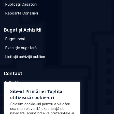
Publicații Căsătorii
Rapoarte Consilieri
Buget și Achiziții
Buget local
Execuție bugetară
Licitații achiziții publice
Contact
SPCLEP
Site-ul Primăriei Toplița
Stare civilă
utilizează cookie-uri
Poliția locală
Folosim cookie-uri pentru a vă oferi
cea mai relevantă experiență de
navigare, amintindu-vă preferințele și