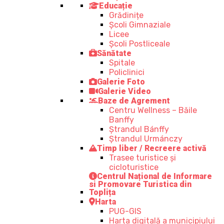
Educație
Grădinițe
Școli Gimnaziale
Licee
Școli Postliceale
Sănătate
Spitale
Policlinici
Galerie Foto
Galerie Video
Baze de Agrement
Centru Wellness – Băile
Banffy
Ștrandul Bánffy
Ștrandul Urmánczy
Timp liber / Recreere activă
Trasee turistice şi
cicloturistice
Centrul Național de Informare
si Promovare Turistica din
Toplița
Harta
PUG-GIS
Harta digitală a municipiului