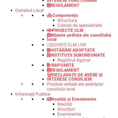
INTERESE FUNCȚIONARI
REGULAMENT
Consiliul Local
Componența
Structura
Comisii de specialitate
PROIECTE CLM
Minute ședințe ale consiliului
local
ȘEDINȚE CLM LIVE
HOTĂRÂRI ADOPTATE
INSTITUȚII SUBORDONATE
Registrul Agricol
RAPOARTE
REGULAMENT
DECLARAȚII DE AVERE ȘI
INTERESE CONSILIERI
Procese verbale ale ședințelor
consiliului local
Informații Publice
Noutăți și Evenimente
Noutăți
Anunțuri
Evenimente