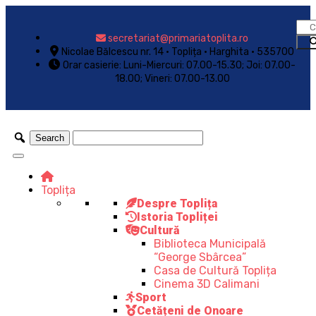
secretariat@primariatoplita.ro
Nicolae Bălcescu nr. 14 • Toplița • Harghita • 535700
Orar casierie: Luni-Miercuri: 07.00-15.30; Joi: 07.00-
18.00; Vineri: 07.00-13.00
Toplița
Despre Toplița
Istoria Topliței
Cultură
Biblioteca Municipală
“George Sbârcea”
Casa de Cultură Toplița
Cinema 3D Calimani
Sport
Cetățeni de Onoare