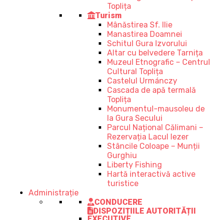
Toplița
Turism
Mânăstirea Sf. Ilie
Manastirea Doamnei
Schitul Gura Izvorului
Altar cu belvedere Tarnița
Muzeul Etnografic – Centrul
Cultural Toplița
Castelul Urmánczy
Cascada de apă termală
Toplița
Monumentul-mausoleu de
la Gura Secului
Parcul Național Călimani –
Rezervația Lacul Iezer
Stâncile Coloape – Munții
Gurghiu
Liberty Fishing
Hartă interactivă active
turistice
Administrație
CONDUCERE
DISPOZIȚIILE AUTORITĂȚII
EXECUTIVE