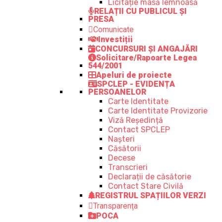
Licitație masă lemnoasă
RELAȚII CU PUBLICUL ȘI
PRESA
Comunicate
Investiții
CONCURSURI ȘI ANGAJĂRI
Solicitare/Rapoarte Legea
544/2001
Apeluri de proiecte
SPCLEP - EVIDENȚA
PERSOANELOR
Carte Identitate
Carte Identitate Provizorie
Viză Reședință
Contact SPCLEP
Nașteri
Căsătorii
Decese
Transcrieri
Declarații de căsătorie
Contact Stare Civilă
REGISTRUL SPAȚIILOR VERZI
Transparența
POCA