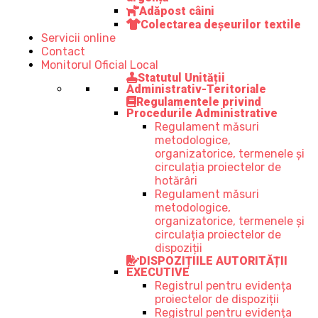
Adăpost câini
Colectarea deșeurilor textile
Servicii online
Contact
Monitorul Oficial Local
Statutul Unității
Administrativ-Teritoriale
Regulamentele privind
Procedurile Administrative
Regulament măsuri
metodologice,
organizatorice, termenele și
circulația proiectelor de
hotărâri
Regulament măsuri
metodologice,
organizatorice, termenele și
circulația proiectelor de
dispoziții
DISPOZIȚIILE AUTORITĂȚII
EXECUTIVE
Registrul pentru evidența
proiectelor de dispoziții
Registrul pentru evidența