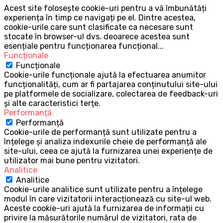
Acest site folosește cookie-uri pentru a vă îmbunătăți
experiența în timp ce navigați pe el. Dintre acestea,
cookie-urile care sunt clasificate ca necesare sunt
stocate în browser-ul dvs. deoarece acestea sunt
esențiale pentru funcționarea funcțional
...
Funcționale
Funcționale
Cookie-urile funcționale ajută la efectuarea anumitor
funcționalități, cum ar fi partajarea conținutului site-ului
pe platformele de socializare, colectarea de feedback-uri
și alte caracteristici terțe.
Performanță
Performanță
Cookie-urile de performanță sunt utilizate pentru a
înțelege și analiza indexurile cheie de performanță ale
site-ului, ceea ce ajută la furnizarea unei experiențe de
utilizator mai bune pentru vizitatori.
Analitice
Analitice
Cookie-urile analitice sunt utilizate pentru a înțelege
modul în care vizitatorii interacționează cu site-ul web.
Aceste cookie-uri ajută la furnizarea de informații cu
privire la măsurătorile numărul de vizitatori, rata de