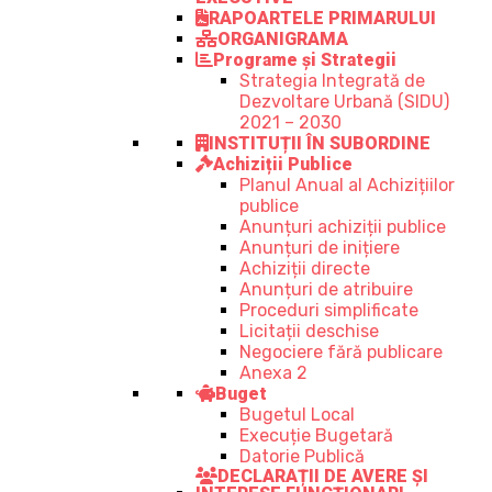
RAPOARTELE PRIMARULUI
ORGANIGRAMA
Programe și Strategii
Strategia Integrată de
Dezvoltare Urbană (SIDU)
2021 – 2030
INSTITUȚII ÎN SUBORDINE
Achiziții Publice
Planul Anual al Achizițiilor
publice
Anunțuri achiziții publice
Anunțuri de inițiere
Achiziții directe
Anunțuri de atribuire
Proceduri simplificate
Licitații deschise
Negociere fără publicare
Anexa 2
Buget
Bugetul Local
Execuție Bugetară
Datorie Publică
DECLARAȚII DE AVERE ȘI