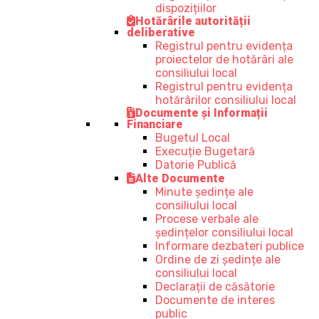
dispozițiilor
Hotărârile autorității
deliberative
Registrul pentru evidența
proiectelor de hotărâri ale
consiliului local
Registrul pentru evidența
hotărârilor consiliului local
Documente și Informații
Financiare
Bugetul Local
Execuție Bugetară
Datorie Publică
Alte Documente
Minute ședințe ale
consiliului local
Procese verbale ale
ședințelor consiliului local
Informare dezbateri publice
Ordine de zi ședințe ale
consiliului local
Declarații de căsătorie
Documente de interes
public