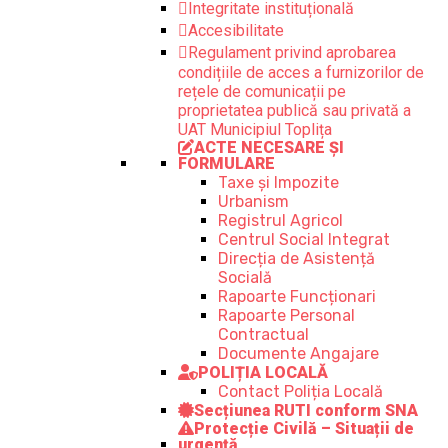
Integritate instituțională
Accesibilitate
Regulament privind aprobarea
condițiile de acces a furnizorilor de
rețele de comunicații pe
proprietatea publică sau privată a
UAT Municipiul Toplița
ACTE NECESARE ȘI
FORMULARE
Taxe și Impozite
Urbanism
Registrul Agricol
Centrul Social Integrat
Direcția de Asistență
Socială
Rapoarte Funcționari
Rapoarte Personal
Contractual
Documente Angajare
POLIȚIA LOCALĂ
Contact Poliția Locală
Secțiunea RUTI conform SNA
Protecție Civilă – Situații de
urgență