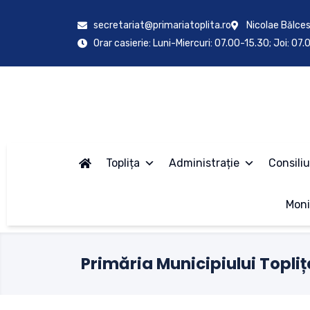
secretariat@primariatoplita.ro
Nicolae Bălces
Orar casierie: Luni-Miercuri: 07.00-15.30; Joi: 07
Toplița
Administrație
Consiliu
Moni
Primăria Municipiului Topliț