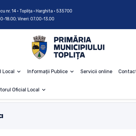
cu nr. 14 • Toplița • Harghita • 535700
.00-18.00; Vineri: 07.00-13.00
l Local
Informații Publice
Servicii online
Contac
torul Oficial Local
a