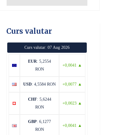
Curs valutar
Curs valutar: 07 Aug 2026
EUR
: 5,2554
+0,0041 ▲
RON
USD
: 4,5584 RON
+0,0077 ▲
CHF
: 5,6244
+0,0023 ▲
RON
GBP
: 6,1277
+0,0041 ▲
RON