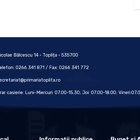
icolae Bălcescu 14 • Toplița • 535700
elefon: 0266 341 871 / Fax: 0266 341 772
ecretariat@primariatoplita.ro
rar casierie: Luni-Miercuri: 07.00-15.30; Joi: 07.00-18.00; Vineri:07
ocal
Informații publice
Buget și A