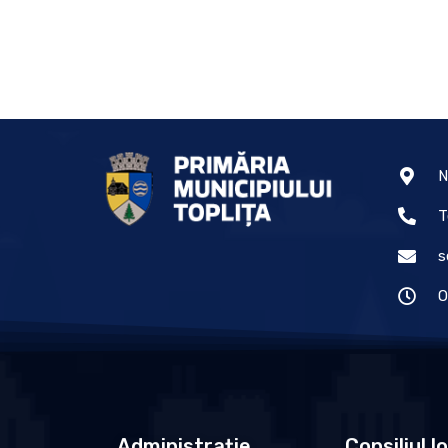
N
T
s
O
Administrație
Consiliul l