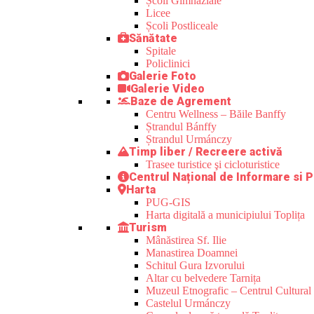
Școli Gimnaziale
Licee
Școli Postliceale
Sănătate
Spitale
Policlinici
Galerie Foto
Galerie Video
Baze de Agrement
Centru Wellness – Băile Banffy
Ștrandul Bánffy
Ștrandul Urmánczy
Timp liber / Recreere activă
Trasee turistice şi cicloturistice
Centrul Național de Informare si P
Harta
PUG-GIS
Harta digitală a municipiului Toplița
Turism
Mânăstirea Sf. Ilie
Manastirea Doamnei
Schitul Gura Izvorului
Altar cu belvedere Tarnița
Muzeul Etnografic – Centrul Cultural 
Castelul Urmánczy