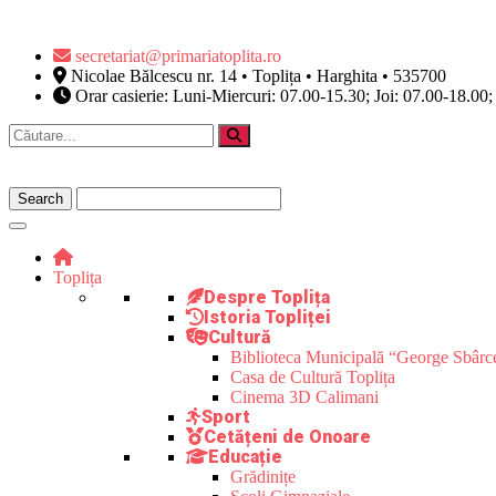
secretariat@primariatoplita.ro
Nicolae Bălcescu nr. 14 • Toplița • Harghita • 535700
Orar casierie: Luni-Miercuri: 07.00-15.30; Joi: 07.00-18.00;
Toplița
Despre Toplița
Istoria Topliței
Cultură
Biblioteca Municipală “George Sbârc
Casa de Cultură Toplița
Cinema 3D Calimani
Sport
Cetățeni de Onoare
Educație
Grădinițe