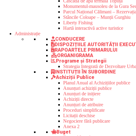
Cascada de apă termală Toplița
Monumentul-mausoleu de la Gura Sec
Parcul Național Călimani – Rezervația
Stâncile Coloape – Munții Gurghiu
Liberty Fishing
Hartă interactivă active turistice
Administrație
CONDUCERE
DISPOZIȚIILE AUTORITĂȚII EXECU
RAPOARTELE PRIMARULUI
ORGANIGRAMA
Programe și Strategii
Strategia Integrată de Dezvoltare Ur
INSTITUȚII ÎN SUBORDINE
Achiziții Publice
Planul Anual al Achizițiilor publice
Anunțuri achiziții publice
Anunțuri de inițiere
Achiziții directe
Anunțuri de atribuire
Proceduri simplificate
Licitații deschise
Negociere fără publicare
Anexa 2
Buget