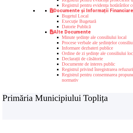
Registrul pentru evidența hotărârilor co
Documente și Informații Financiar
Bugetul Local
Execuție Bugetară
Datorie Publică
Alte Documente
Minute ședințe ale consiliului local
Procese verbale ale ședințelor consiliu
Informare dezbateri publice
Ordine de zi ședințe ale consiliului loc
Declarații de căsătorie
Documente de interes public
Registrul privind înregistrarea refuzur
Registrul pentru consemnarea propunerilo
normativ
Primăria Municipiului Toplița