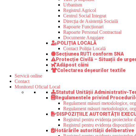
Urbanism
Registrul Agricol
Centrul Social Integrat
Direcția de Asistență Socială
Rapoarte Funcționari
Rapoarte Personal Contractual
Documente Angajare
POLIȚIA LOCALĂ
Contact Poliția Locală
Secțiunea RUTI conform SNA
Protecție Civilă – Situații de urge
Adăpost câini
Colectarea deșeurilor textile
Servicii online
Contact
Monitorul Oficial Local
Statutul Unității Administrativ-Ter
Regulamentele privind Proceduril
Regulament măsuri metodologice, organi
Regulament măsuri metodologice, organi
DISPOZIȚIILE AUTORITĂȚII EXEC
Registrul pentru evidența proiectelor d
Registrul pentru evidența dispozițiilor
Hotărârile autorității deliberative
Registrul pentru evidența proiectelor de