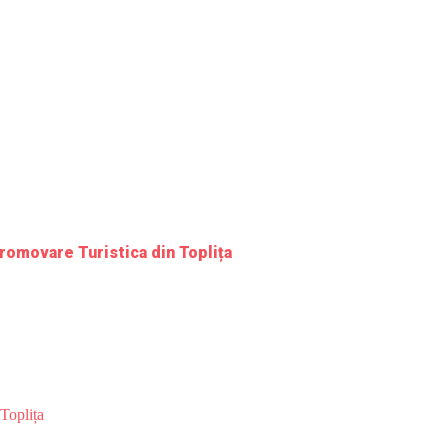
romovare Turistica din Toplița
Toplița