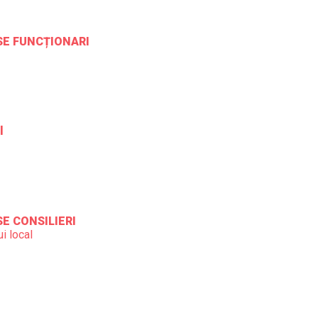
ESE FUNCȚIONARI
l
SE CONSILIERI
i local