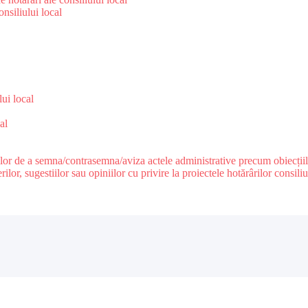
nsiliului local
e
lui local
al
ilor de a semna/contrasemna/aviza actele administrative precum obiecțiile c
r, sugestiilor sau opiniilor cu privire la proiectele hotărârilor consiliul