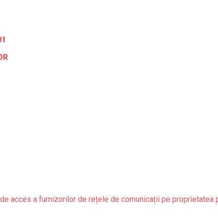
01
OR
de acces a furnizorilor de rețele de comunicații pe proprietatea 