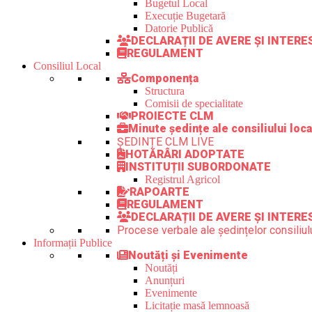
Bugetul Local
Execuție Bugetară
Datorie Publică
DECLARAȚII DE AVERE ȘI INTER
REGULAMENT
Consiliul Local
Componența
Structura
Comisii de specialitate
PROIECTE CLM
Minute ședințe ale consiliului loca
ȘEDINȚE CLM LIVE
HOTĂRÂRI ADOPTATE
INSTITUȚII SUBORDONATE
Registrul Agricol
RAPOARTE
REGULAMENT
DECLARAȚII DE AVERE ȘI INTERE
Procese verbale ale ședințelor consiliulu
Informații Publice
Noutăți și Evenimente
Noutăți
Anunțuri
Evenimente
Licitație masă lemnoasă