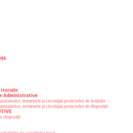
nță
itoriale
e Administrative
zatorice, termenele și circulația proiectelor de hotărâri
zatorice, termenele și circulația proiectelor de dispoziții
UTIVE
e dispoziții
 hotărâri ale consiliului local