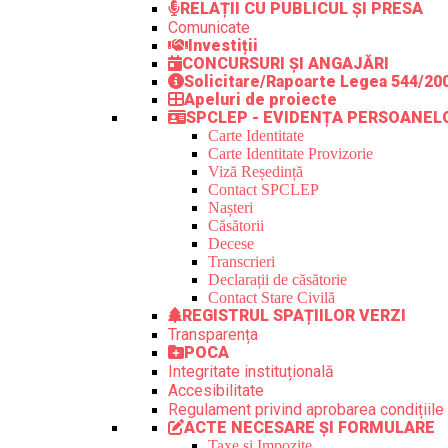
RELAȚII CU PUBLICUL ȘI PRESA
Comunicate
Investiții
CONCURSURI ȘI ANGAJĂRI
Solicitare/Rapoarte Legea 544/20
Apeluri de proiecte
SPCLEP - EVIDENȚA PERSOANEL
Carte Identitate
Carte Identitate Provizorie
Viză Reședință
Contact SPCLEP
Nașteri
Căsătorii
Decese
Transcrieri
Declarații de căsătorie
Contact Stare Civilă
REGISTRUL SPAȚIILOR VERZI
Transparența
POCA
Integritate instituțională
Accesibilitate
Regulament privind aprobarea condițiile 
ACTE NECESARE ȘI FORMULARE
Taxe și Impozite