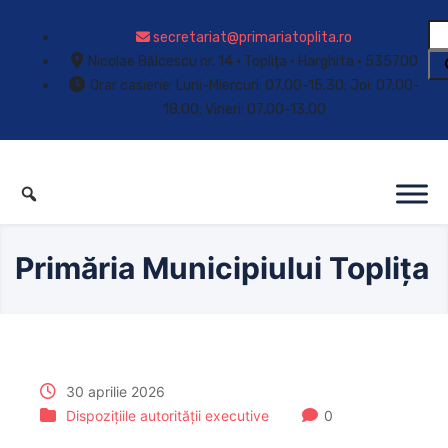
secretariat@primariatoplita.ro
Nicolae Bălcescu nr. 14 • Toplița • Harghita • 535700
Orar casierie: Luni-Miercuri: 07.00-15.30; Joi: 07.00-
18.00; Vineri: 07.00-13.00
Primăria Municipiului Toplița
30 aprilie 2026
Dispozițiile autorității executive
0