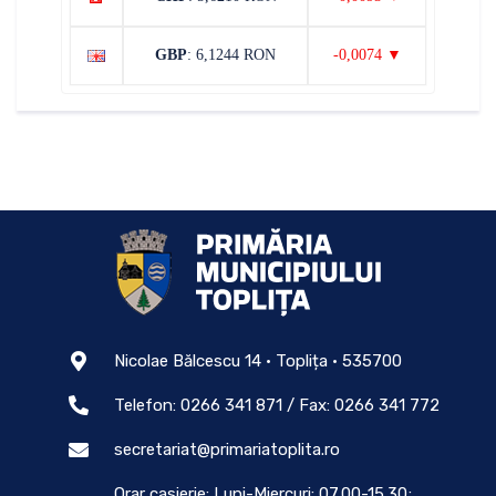
GBP
: 6,1244 RON
-0,0074 ▼
Nicolae Bălcescu 14 • Toplița • 535700
Telefon: 0266 341 871 / Fax: 0266 341 772
secretariat@primariatoplita.ro
Orar casierie: Luni-Miercuri: 07.00-15.30;