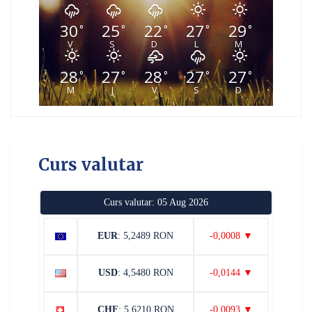
30
25
22
27
29
°
°
°
°
°
V
S
D
L
M
28
27
28
27
27
°
°
°
°
°
M
J
V
S
D
Curs valutar
Curs valutar: 05 Aug 2026
EUR
: 5,2489 RON
-0,0008 ▼
USD
: 4,5480 RON
-0,0144 ▼
CHF
: 5,6210 RON
-0,0093 ▼