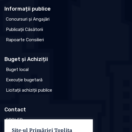
Informații publice
Concursuri și Angajări
Publicații Căsătorii
Rapoarte Consilieri
Buget și Achiziții
Buget local
Execuție bugetară
Licitații achiziții publice
Contact
SPCLEP
Site-ul Primăriei Toplița
Stare civilă