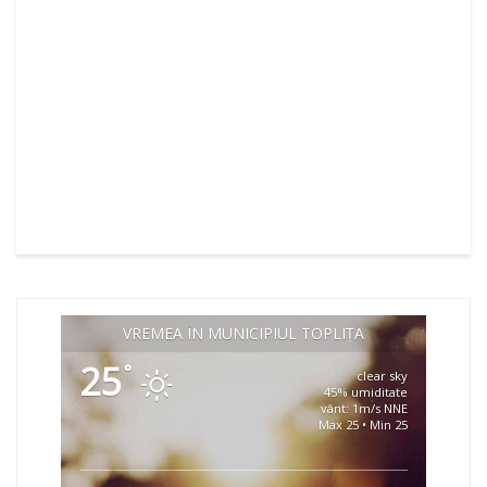
VREMEA ÎN MUNICIPIUL TOPLIȚA
25
°
clear sky
45% umiditate
vânt: 1m/s NNE
Max 25 • Min 25