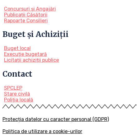
Concursuri și Angajări
Publicații Căsătorii
Rapoarte Consilieri
Buget și Achiziții
Buget local
Execuție bugetară
Licitații achiziții publice
Contact
SPCLEP
Stare civilă
Poliția locală
Protecția datelor cu caracter personal (GDPR)
Politica de utilizare a cookie-urilor