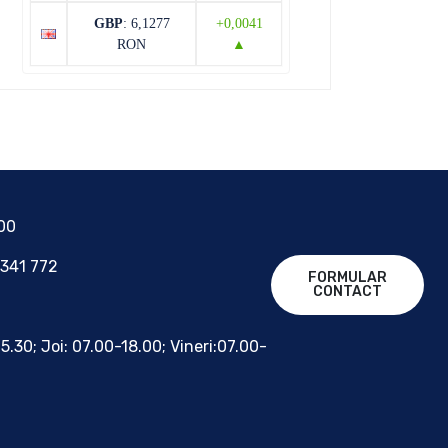
GBP
: 6,1277
+0,0041
RON
▲
700
 341 772
FORMULAR
CONTACT
15.30; Joi: 07.00-18.00; Vineri:07.00-