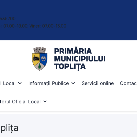
 • 535700
oi: 07.00-18.00; Vineri: 07.00-13.00
l Local
Informații Publice
Servicii online
Contac
orul Oficial Local
plița