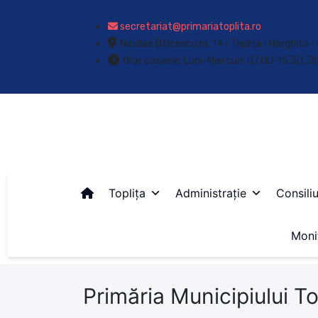
secretariat@primariatoplita.ro
Nicolae Bălcescu nr. 14 • Toplița • Harghita
Orar casierie: Luni-Miercuri: 07.00-15.30; J
Toplița
Administrație
Consiliu
Monit
Primăria Municipiului To