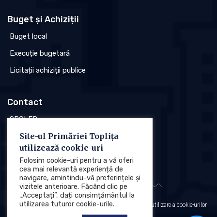
Buget și Achiziții
Buget local
Execuție bugetară
Licitații achiziții publice
Contact
SPCLEP
Site-ul Primăriei Toplița
Stare civilă
utilizează cookie-uri
Poliția locală
Folosim cookie-uri pentru a vă oferi
cea mai relevantă experiență de
navigare, amintindu-vă preferințele și
vizitele anterioare. Făcând clic pe
„Acceptați”, dați consimțământul la
utilizarea tuturor cookie-urile.
Protecția datelor cu caracter personal (GDPR)
Politica de utilizare a cookie-urilor