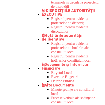
termenele și circulația proiectelor
de dispoziții
DISPOZIȚIILE AUTORITĂȚII
EXECUTIVE
Registrul pentru evidența
proiectelor de dispoziții
Registrul pentru evidența
dispozițiilor
Hotărârile autorității
deliberative
Registrul pentru evidența
proiectelor de hotărâri ale
consiliului local
Registrul pentru evidența
hotărârilor consiliului local
Documente și Informații
Financiare
Bugetul Local
Execuție Bugetară
Datorie Publică
Alte Documente
Minute ședințe ale consiliului
local
Procese verbale ale ședințelor
consiliului local