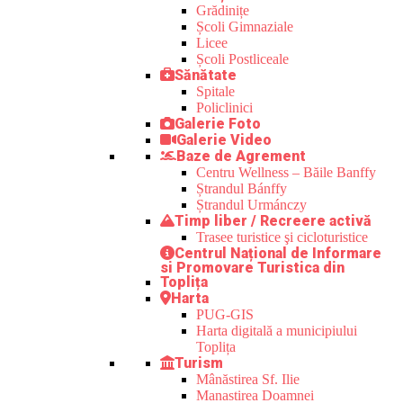
Grădinițe
Școli Gimnaziale
Licee
Școli Postliceale
Sănătate
Spitale
Policlinici
Galerie Foto
Galerie Video
Baze de Agrement
Centru Wellness – Băile Banffy
Ștrandul Bánffy
Ștrandul Urmánczy
Timp liber / Recreere activă
Trasee turistice şi cicloturistice
Centrul Național de Informare
si Promovare Turistica din
Toplița
Harta
PUG-GIS
Harta digitală a municipiului
Toplița
Turism
Mânăstirea Sf. Ilie
Manastirea Doamnei