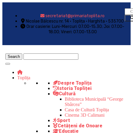
secretariat@primariatoplita.ro
Nicolae Bălcescu nr. 14 • Toplița • Harghita • 535700
Orar casierie: Luni-Miercuri: 07.00-15.30; Joi: 07.00-
18.00; Vineri: 07.00-13.00
Toplița
Despre Toplița
Istoria Topliței
Cultură
Biblioteca Municipală “George
Sbârcea”
Casa de Cultură Toplița
Cinema 3D Calimani
Sport
Cetățeni de Onoare
Educație