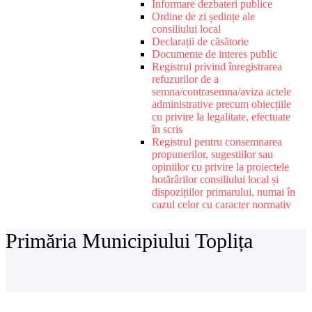
Informare dezbateri publice
Ordine de zi ședințe ale
consiliului local
Declarații de căsătorie
Documente de interes public
Registrul privind înregistrarea
refuzurilor de a
semna/contrasemna/aviza actele
administrative precum obiecțiile
cu privire la legalitate, efectuate
în scris
Registrul pentru consemnarea
propunerilor, sugestiilor sau
opiniilor cu privire la proiectele
hotărârilor consiliului local și
dispozițiilor primarului, numai în
cazul celor cu caracter normativ
Primăria Municipiului Toplița