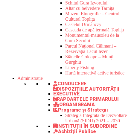
Schitul Gura Izvorului
Altar cu belvedere Tarnița
Muzeul Etnografic – Centrul
Cultural Toplița
Castelul Urmánczy
Cascada de apă termală Toplița
Monumentul-mausoleu de la
Gura Secului
Parcul Național Călimani –
Rezervația Lacul Iezer
Stâncile Coloape – Munții
Gurghiu
Liberty Fishing
Hartă interactivă active turistice
Administrație
CONDUCERE
DISPOZIȚIILE AUTORITĂȚII
EXECUTIVE
RAPOARTELE PRIMARULUI
ORGANIGRAMA
Programe și Strategii
Strategia Integrată de Dezvoltare
Urbană (SIDU) 2021 – 2030
INSTITUȚII ÎN SUBORDINE
Achiziții Publice