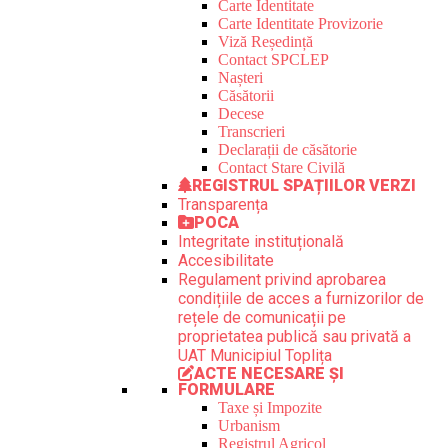
Carte Identitate
Carte Identitate Provizorie
Viză Reședință
Contact SPCLEP
Nașteri
Căsătorii
Decese
Transcrieri
Declarații de căsătorie
Contact Stare Civilă
REGISTRUL SPAȚIILOR VERZI
Transparența
POCA
Integritate instituțională
Accesibilitate
Regulament privind aprobarea
condițiile de acces a furnizorilor de
rețele de comunicații pe
proprietatea publică sau privată a
UAT Municipiul Toplița
ACTE NECESARE ȘI
FORMULARE
Taxe și Impozite
Urbanism
Registrul Agricol