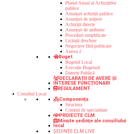
Planul Anual al Achizițiilor
publice
Anunțuri achiziții publice
Anunțuri de inițiere
Achiziții directe
Anunțuri de atribuire
Proceduri simplificate
Licitații deschise
Negociere fără publicare
Anexa 2
Buget
Bugetul Local
Execuție Bugetară
Datorie Publică
DECLARAȚII DE AVERE ȘI
INTERESE FUNCȚIONARI
REGULAMENT
Consiliul Local
Componența
Structura
Comisii de specialitate
PROIECTE CLM
Minute ședințe ale consiliului
local
ȘEDINȚE CLM LIVE