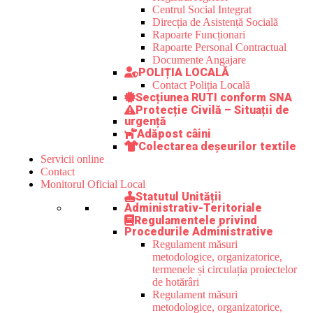
Centrul Social Integrat
Direcția de Asistență Socială
Rapoarte Funcționari
Rapoarte Personal Contractual
Documente Angajare
POLIȚIA LOCALĂ
Contact Poliția Locală
Secțiunea RUTI conform SNA
Protecție Civilă – Situații de
urgență
Adăpost câini
Colectarea deșeurilor textile
Servicii online
Contact
Monitorul Oficial Local
Statutul Unității
Administrativ-Teritoriale
Regulamentele privind
Procedurile Administrative
Regulament măsuri
metodologice, organizatorice,
termenele și circulația proiectelor
de hotărâri
Regulament măsuri
metodologice, organizatorice,