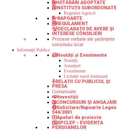
HOTĂRÂRI ADOPTATE
INSTITUȚII SUBORDONATE
Registrul Agricol
RAPOARTE
REGULAMENT
DECLARAȚII DE AVERE ȘI
INTERESE CONSILIERI
Procese verbale ale ședințelor
consiliului local
Informații Publice
Noutăți și Evenimente
Noutăți
Anunțuri
Evenimente
Licitație masă lemnoasă
RELAȚII CU PUBLICUL ȘI
PRESA
Comunicate
Investiții
CONCURSURI ȘI ANGAJĂRI
Solicitare/Rapoarte Legea
544/2001
Apeluri de proiecte
SPCLEP - EVIDENȚA
PERSOANELOR