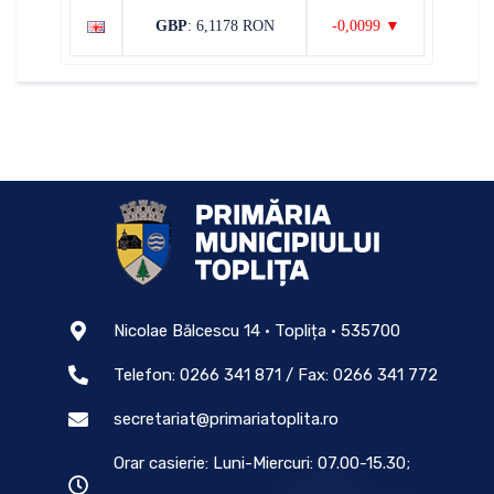
GBP
: 6,1178 RON
-0,0099 ▼
Nicolae Bălcescu 14 • Toplița • 535700
Telefon: 0266 341 871 / Fax: 0266 341 772
secretariat@primariatoplita.ro
Orar casierie: Luni-Miercuri: 07.00-15.30;