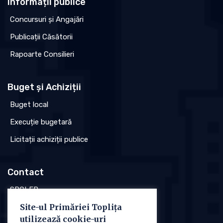
Informații publice
Concursuri și Angajări
Publicații Căsătorii
Rapoarte Consilieri
Buget și Achiziții
Buget local
Execuție bugetară
Licitații achiziții publice
Contact
SPCLEP
Site-ul Primăriei Toplița
Stare civilă
utilizează cookie-uri