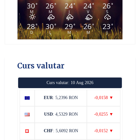
30
26
24
24
26
°
°
°
°
°
M
M
J
V
S
28
30
29
26
23
°
°
°
°
°
D
L
M
M
J
Curs valutar
Curs valutar: 10 Aug 2026
EUR
: 5,2396 RON
-0,0158 ▼
USD
: 4,5329 RON
-0,0255 ▼
CHF
: 5,6092 RON
-0,0152 ▼