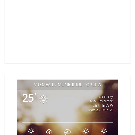
VREMEA ÎN MUNICIPIUL TOPLIȚA
25
°
clear sky
43% umiditate
vânt: 1m/s W
Max 25 • Min 25