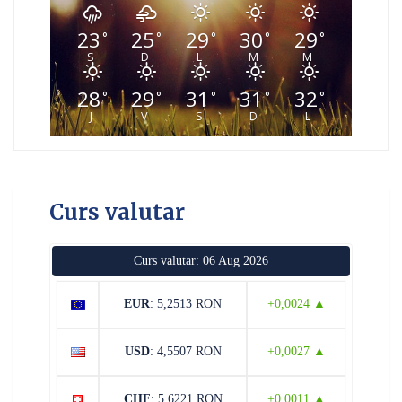
23
25
29
30
29
°
°
°
°
°
S
D
L
M
M
28
29
31
31
32
°
°
°
°
°
J
V
S
D
L
Curs valutar
Curs valutar: 06 Aug 2026
EUR
: 5,2513 RON
+0,0024 ▲
USD
: 4,5507 RON
+0,0027 ▲
CHF
: 5,6221 RON
+0,0011 ▲