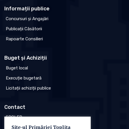
Informații publice
Concursuri și Angajări
Publicații Căsătorii
Rapoarte Consilieri
Buget și Achiziții
Buget local
Execuție bugetară
Licitații achiziții publice
Contact
SPCLEP
Site-ul Primăriei Toplița
Stare civilă