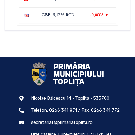
GBP
: 6,1236 RON
-0,0008 ▼
Nicolae Bălcescu 14 • Toplița • 535700
Telefon: 0266 341 871 / Fax: 0266 341 772
secretariat@primariatoplita.ro
Orar casierie: Luni-Miercuri: 07.00-15.30;