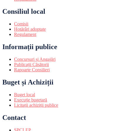
Consiliul local
Comisii
Hotărâri adoptate
Regulament
Informații publice
Concursuri și Angajări
Publicații Căsătorii
Rapoarte Consilieri
Buget și Achiziții
Buget local
Execuție bugetară
Licitații achiziții publice
Contact
SPCLEP