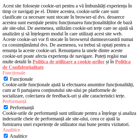
Acest site folosește cookie-uri pentru a vă îmbunătăți experiența în
timp ce navigați pe el. Dintre acestea, cookie-urile care sunt
clasificate ca necesare sunt stocate în browser-ul dvs. deoarece
acestea sunt esențiale pentru funcționarea funcționalităților de bază
ale site-ului. De asemenea, utilizăm cookie-uri terțe care ne ajută să
analizăm și să înțelegem modul în care utilizați acest site web.
Aceste cookie-uri vor fi stocate în browserul dumneavoastră numai
cu consimțământul dvs. De asemenea, va trebui să optați pentru a
renunța la aceste cookie-uri. Renunțarea la unele dintre aceste
cookie-uri poate afecta experiența de navigare. Puteți regăsi mai
multe detalii în
Politica de utilizare a cookie-urilor
și în
Politica
de Confidențialitate
Funcționale
Funcționale
Cookie-urile funcționale ajută la efectuarea anumitor funcționalități,
cum ar fi partajarea conținutului site-ului pe platformele de
socializare, colectarea de feedback-uri și alte caracteristici terțe.
Performanță
Performanță
Cookie-urile de performanță sunt utilizate pentru a înțelege și analiza
indexurile cheie de performanță ale site-ului, ceea ce ajută la
furnizarea unei experiențe de utilizator mai bune pentru vizitatori.
Analitice
Analitice