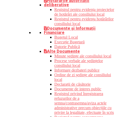
Hotărârile autorității
deliberative
Registrul pentru evidența proiectelor
de hotărâri ale consiliului local
Registrul pentru evidența hotărârilor
consiliului local
Documente și Informații
Financiare
Bugetul Local
Execuție Bugetară
Datorie Publică
Alte Documente
Minute ședințe ale consiliului local
Procese verbale ale ședințelor
consiliului local
Informare dezbateri publice
Ordine de zi ședințe ale consiliului
local
Declarații de căsătorie
Documente de interes public
Registrul privind înregistrarea
refuzurilor de a
semna/contrasemna/aviza actele
administrative precum obiecțiile cu
privire la legalitate, efectuate în scris