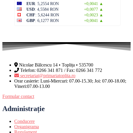
EUR
: 5,2554 RON
+0,0041 ▲
USD
: 4,5584 RON
+0,0077 ▲
CHF
: 5,6244 RON
+0,0023 ▲
GBP
: 6,1277 RON
+0,0041 ▲
Nicolae Bălcescu 14 • Toplița • 535700
Telefon: 0266 341 871 / Fax: 0266 341 772
secretariat@primariatoplita.ro
Orar casierie: Luni-Miercuri: 07.00-15.30; Joi: 07.00-18.00;
Vineri:07.00-13.00
Formular contact
Administrație
Conducere
Organigrama
Regulament