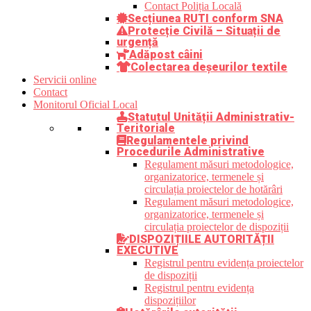
Contact Poliția Locală
Secțiunea RUTI conform SNA
Protecție Civilă – Situații de
urgență
Adăpost câini
Colectarea deșeurilor textile
Servicii online
Contact
Monitorul Oficial Local
Statutul Unității Administrativ-
Teritoriale
Regulamentele privind
Procedurile Administrative
Regulament măsuri metodologice,
organizatorice, termenele și
circulația proiectelor de hotărâri
Regulament măsuri metodologice,
organizatorice, termenele și
circulația proiectelor de dispoziții
DISPOZIȚIILE AUTORITĂȚII
EXECUTIVE
Registrul pentru evidența proiectelor
de dispoziții
Registrul pentru evidența
dispozițiilor