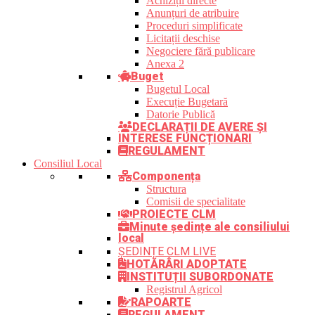
Achiziții directe
Anunțuri de atribuire
Proceduri simplificate
Licitații deschise
Negociere fără publicare
Anexa 2
Buget
Bugetul Local
Execuție Bugetară
Datorie Publică
DECLARAȚII DE AVERE ȘI
INTERESE FUNCȚIONARI
REGULAMENT
Consiliul Local
Componența
Structura
Comisii de specialitate
PROIECTE CLM
Minute ședințe ale consiliului
local
ȘEDINȚE CLM LIVE
HOTĂRÂRI ADOPTATE
INSTITUȚII SUBORDONATE
Registrul Agricol
RAPOARTE
REGULAMENT