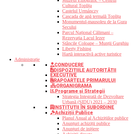
Muzeul Etnografic – Centrul
Cultural Toplița
Castelul Urmánczy
Cascada de apă termală Toplița
Monumentul-mausoleu de la Gura
Secului
Parcul Național Călimani –
Rezervația Lacul Iezer
Stâncile Coloape – Munții Gurghiu
Liberty Fishing
Hartă interactivă active turistice
Administrație
CONDUCERE
DISPOZIȚIILE AUTORITĂȚII
EXECUTIVE
RAPOARTELE PRIMARULUI
ORGANIGRAMA
Programe și Strategii
Strategia Integrată de Dezvoltare
Urbană (SIDU) 2021 – 2030
INSTITUȚII ÎN SUBORDINE
Achiziții Publice
Planul Anual al Achizițiilor publice
Anunțuri achiziții publice
Anunțuri de inițiere