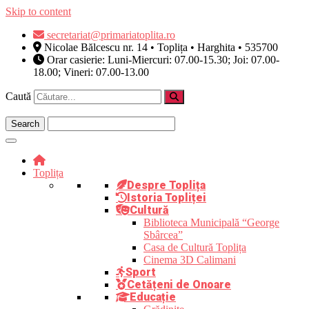
Skip to content
secretariat@primariatoplita.ro
Nicolae Bălcescu nr. 14 • Toplița • Harghita • 535700
Orar casierie: Luni-Miercuri: 07.00-15.30; Joi: 07.00-
18.00; Vineri: 07.00-13.00
Caută
Toplița
Despre Toplița
Istoria Topliței
Cultură
Biblioteca Municipală “George
Sbârcea”
Casa de Cultură Toplița
Cinema 3D Calimani
Sport
Cetățeni de Onoare
Educație