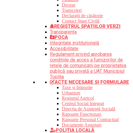
Decese
Transcrieri
Declarații de căsătorie
Contact Stare Civilă
REGISTRUL SPAȚIILOR VERZI
Transparența
POCA
Integritate instituțională
Accesibilitate
Regulament privind aprobarea
condițiile de acces a furnizorilor de
rețele de comunicații pe proprietatea
publică sau privată a UAT Municipiul
Toplița
ACTE NECESARE ȘI FORMULARE
Taxe și Impozite
Urbanism
Registrul Agricol
Centrul Social Integrat
Direcția de Asistență Socială
Rapoarte Funcționari
Rapoarte Personal Contractual
Documente Angajare
POLIȚIA LOCALĂ