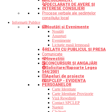
DECLARAȚII DE AVERE ȘI
INTERESE CONSILIERI
Procese verbale ale ședințelor
consiliului local
Informații Publice
Noutăți și Evenimente
Noutăți
Anunțuri
Evenimente
Licitație masă lemnoasă
RELAȚII CU PUBLICUL ȘI PRESA
Comunicate
Investiții
CONCURSURI ȘI ANGAJĂRI
Solicitare/Rapoarte Legea
544/2001
Apeluri de proiecte
SPCLEP - EVIDENȚA
PERSOANELOR
Carte Identitate
Carte Identitate Provizorie
Viză Reședință
Contact SPCLEP
Nașteri
Căsătorii