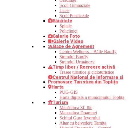
Grădinițe
Școli Gimnaziale
Licee
Școli Postliceale
Sănătate
Spitale
Policlinici
Galerie Foto
Galerie Video
Baze de Agrement
Centru Wellness – Băile Banffy
Ștrandul Bánffy
Ștrandul Urmánczy
Timp liber / Recreere activă
Trasee turistice şi cicloturistice
Centrul Național de Informare si
Promovare Turistica din Toplița
Harta
PUG-GIS
Harta digitală a municipiului Toplița
Turism
Mânăstirea Sf. Ilie
Manastirea Doamnei
Schitul Gura Izvorului
Altar cu belvedere Tarnița