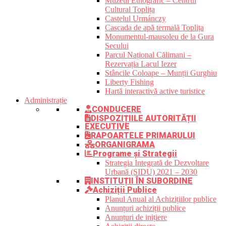
Muzeul Etnografic – Centrul
Cultural Toplița
Castelul Urmánczy
Cascada de apă termală Toplița
Monumentul-mausoleu de la Gura
Secului
Parcul Național Călimani –
Rezervația Lacul Iezer
Stâncile Coloape – Munții Gurghiu
Liberty Fishing
Hartă interactivă active turistice
Administrație
CONDUCERE
DISPOZIȚIILE AUTORITĂȚII
EXECUTIVE
RAPOARTELE PRIMARULUI
ORGANIGRAMA
Programe și Strategii
Strategia Integrată de Dezvoltare
Urbană (SIDU) 2021 – 2030
INSTITUȚII ÎN SUBORDINE
Achiziții Publice
Planul Anual al Achizițiilor publice
Anunțuri achiziții publice
Anunțuri de inițiere