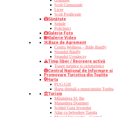
Grădinițe
Școli Gimnaziale
Licee
Școli Postliceale
Sănătate
Spitale
Policlinici
Galerie Foto
Galerie Video
Baze de Agrement
Centru Wellness – Băile Banffy
Ștrandul Bánffy
Ștrandul Urmánczy
Timp liber / Recreere activă
Trasee turistice şi cicloturistice
Centrul Național de Informare si
Promovare Turistica din Toplița
Harta
PUG-GIS
Harta digitală a municipiului Toplița
Turism
Mânăstirea Sf. Ilie
Manastirea Doamnei
Schitul Gura Izvorului
Altar cu belvedere Tarnița