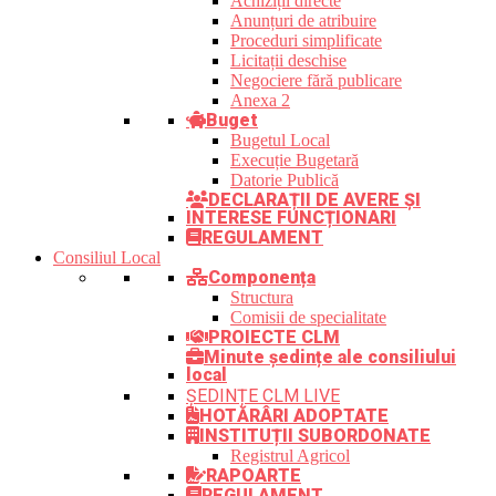
Achiziții directe
Anunțuri de atribuire
Proceduri simplificate
Licitații deschise
Negociere fără publicare
Anexa 2
Buget
Bugetul Local
Execuție Bugetară
Datorie Publică
DECLARAȚII DE AVERE ȘI
INTERESE FUNCȚIONARI
REGULAMENT
Consiliul Local
Componența
Structura
Comisii de specialitate
PROIECTE CLM
Minute ședințe ale consiliului
local
ȘEDINȚE CLM LIVE
HOTĂRÂRI ADOPTATE
INSTITUȚII SUBORDONATE
Registrul Agricol
RAPOARTE
REGULAMENT