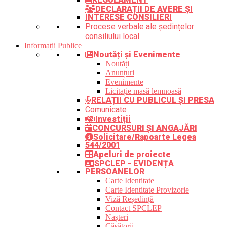
DECLARAȚII DE AVERE ȘI
INTERESE CONSILIERI
Procese verbale ale ședințelor
consiliului local
Informații Publice
Noutăți și Evenimente
Noutăți
Anunțuri
Evenimente
Licitație masă lemnoasă
RELAȚII CU PUBLICUL ȘI PRESA
Comunicate
Investiții
CONCURSURI ȘI ANGAJĂRI
Solicitare/Rapoarte Legea
544/2001
Apeluri de proiecte
SPCLEP - EVIDENȚA
PERSOANELOR
Carte Identitate
Carte Identitate Provizorie
Viză Reședință
Contact SPCLEP
Nașteri
Căsătorii