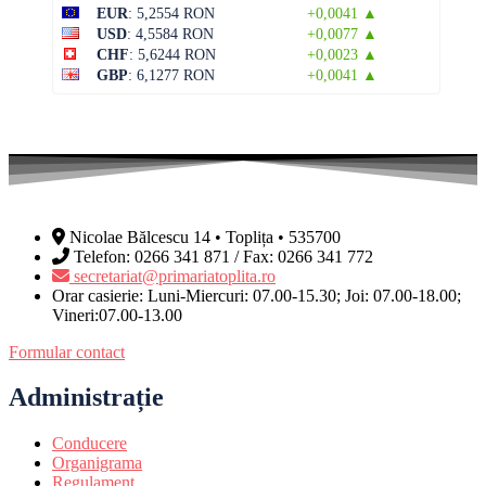
EUR
: 5,2554 RON
+0,0041 ▲
USD
: 4,5584 RON
+0,0077 ▲
CHF
: 5,6244 RON
+0,0023 ▲
GBP
: 6,1277 RON
+0,0041 ▲
Nicolae Bălcescu 14 • Toplița • 535700
Telefon: 0266 341 871 / Fax: 0266 341 772
secretariat@primariatoplita.ro
Orar casierie: Luni-Miercuri: 07.00-15.30; Joi: 07.00-18.00;
Vineri:07.00-13.00
Formular contact
Administrație
Conducere
Organigrama
Regulament