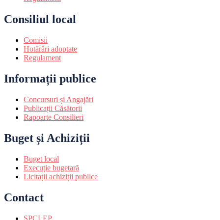
Consiliul local
Comisii
Hotărâri adoptate
Regulament
Informații publice
Concursuri și Angajări
Publicații Căsătorii
Rapoarte Consilieri
Buget și Achiziții
Buget local
Execuție bugetară
Licitații achiziții publice
Contact
SPCLEP