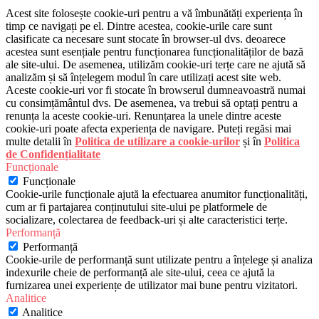
Acest site folosește cookie-uri pentru a vă îmbunătăți experiența în
timp ce navigați pe el. Dintre acestea, cookie-urile care sunt
clasificate ca necesare sunt stocate în browser-ul dvs. deoarece
acestea sunt esențiale pentru funcționarea funcționalităților de bază
ale site-ului. De asemenea, utilizăm cookie-uri terțe care ne ajută să
analizăm și să înțelegem modul în care utilizați acest site web.
Aceste cookie-uri vor fi stocate în browserul dumneavoastră numai
cu consimțământul dvs. De asemenea, va trebui să optați pentru a
renunța la aceste cookie-uri. Renunțarea la unele dintre aceste
cookie-uri poate afecta experiența de navigare. Puteți regăsi mai
multe detalii în
Politica de utilizare a cookie-urilor
și în
Politica
de Confidențialitate
Funcționale
Funcționale
Cookie-urile funcționale ajută la efectuarea anumitor funcționalități,
cum ar fi partajarea conținutului site-ului pe platformele de
socializare, colectarea de feedback-uri și alte caracteristici terțe.
Performanță
Performanță
Cookie-urile de performanță sunt utilizate pentru a înțelege și analiza
indexurile cheie de performanță ale site-ului, ceea ce ajută la
furnizarea unei experiențe de utilizator mai bune pentru vizitatori.
Analitice
Analitice