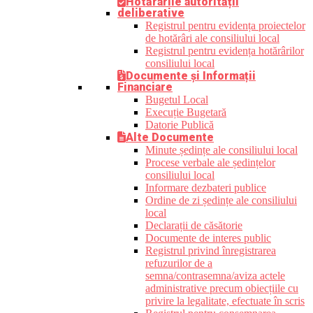
Hotărârile autorității
deliberative
Registrul pentru evidența proiectelor
de hotărâri ale consiliului local
Registrul pentru evidența hotărârilor
consiliului local
Documente și Informații
Financiare
Bugetul Local
Execuție Bugetară
Datorie Publică
Alte Documente
Minute ședințe ale consiliului local
Procese verbale ale ședințelor
consiliului local
Informare dezbateri publice
Ordine de zi ședințe ale consiliului
local
Declarații de căsătorie
Documente de interes public
Registrul privind înregistrarea
refuzurilor de a
semna/contrasemna/aviza actele
administrative precum obiecțiile cu
privire la legalitate, efectuate în scris