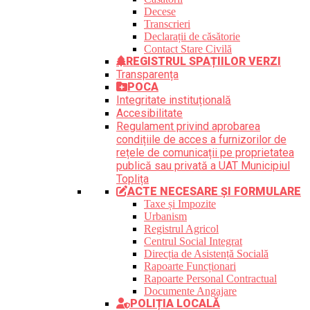
Decese
Transcrieri
Declarații de căsătorie
Contact Stare Civilă
REGISTRUL SPAȚIILOR VERZI
Transparența
POCA
Integritate instituțională
Accesibilitate
Regulament privind aprobarea
condițiile de acces a furnizorilor de
rețele de comunicații pe proprietatea
publică sau privată a UAT Municipiul
Toplița
ACTE NECESARE ȘI FORMULARE
Taxe și Impozite
Urbanism
Registrul Agricol
Centrul Social Integrat
Direcția de Asistență Socială
Rapoarte Funcționari
Rapoarte Personal Contractual
Documente Angajare
POLIȚIA LOCALĂ