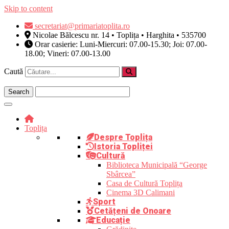
Skip to content
secretariat@primariatoplita.ro
Nicolae Bălcescu nr. 14 • Toplița • Harghita • 535700
Orar casierie: Luni-Miercuri: 07.00-15.30; Joi: 07.00-
18.00; Vineri: 07.00-13.00
Caută
Toplița
Despre Toplița
Istoria Topliței
Cultură
Biblioteca Municipală “George
Sbârcea”
Casa de Cultură Toplița
Cinema 3D Calimani
Sport
Cetățeni de Onoare
Educație