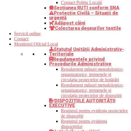
Contact Poliția Locală
Secțiunea RUTI conform SNA
Protecție Civilă – Situații de
urgență
Adăpost câini
Colectarea deșeurilor textile
Servicii online
Contact
Monitorul Oficial Local
Statutul Unității Administrativ-
Teritoriale
Regulamentele privind
Procedurile Administrative
Regulament măsuri metodologice,
organizatorice, termenele și
circulația proiectelor de hotărâri
Regulament măsuri metodologice,
organizatorice, termenele și
circulația proiectelor de dispoziții
DISPOZIȚIILE AUTORITĂȚII
EXECUTIVE
Registrul pentru evidența proiectelor
de dispoziții
Registrul pentru evidența
dispozițiilor