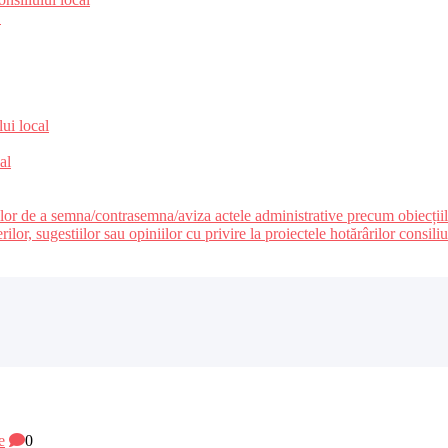
e
lui local
al
ilor de a semna/contrasemna/aviza actele administrative precum obiecțiile c
r, sugestiilor sau opiniilor cu privire la proiectele hotărârilor consiliul
e
0