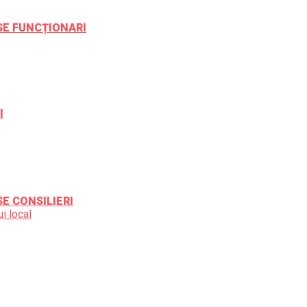
ESE FUNCȚIONARI
l
SE CONSILIERI
i local