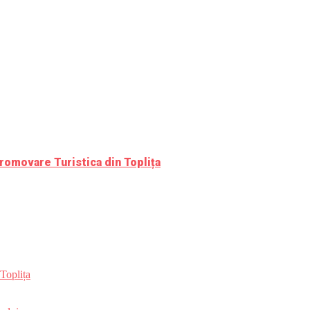
romovare Turistica din Toplița
Toplița