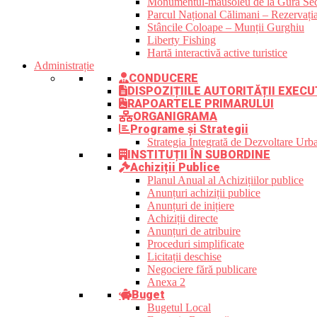
Monumentul-mausoleu de la Gura Sec
Parcul Național Călimani – Rezervația
Stâncile Coloape – Munții Gurghiu
Liberty Fishing
Hartă interactivă active turistice
Administrație
CONDUCERE
DISPOZIȚIILE AUTORITĂȚII EXECU
RAPOARTELE PRIMARULUI
ORGANIGRAMA
Programe și Strategii
Strategia Integrată de Dezvoltare Ur
INSTITUȚII ÎN SUBORDINE
Achiziții Publice
Planul Anual al Achizițiilor publice
Anunțuri achiziții publice
Anunțuri de inițiere
Achiziții directe
Anunțuri de atribuire
Proceduri simplificate
Licitații deschise
Negociere fără publicare
Anexa 2
Buget
Bugetul Local