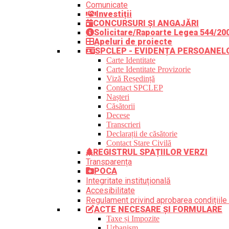
Comunicate
Investiții
CONCURSURI ȘI ANGAJĂRI
Solicitare/Rapoarte Legea 544/20
Apeluri de proiecte
SPCLEP - EVIDENȚA PERSOANEL
Carte Identitate
Carte Identitate Provizorie
Viză Reședință
Contact SPCLEP
Nașteri
Căsătorii
Decese
Transcrieri
Declarații de căsătorie
Contact Stare Civilă
REGISTRUL SPAȚIILOR VERZI
Transparența
POCA
Integritate instituțională
Accesibilitate
Regulament privind aprobarea condițiile 
ACTE NECESARE ȘI FORMULARE
Taxe și Impozite
Urbanism