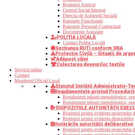
Registrul Agricol
Centrul Social Integrat
Direcția de Asistență Socială
Rapoarte Funcționari
Rapoarte Personal Contractual
Documente Angajare
POLIȚIA LOCALĂ
Contact Poliția Locală
Secțiunea RUTI conform SNA
Protecție Civilă – Situații de urge
Adăpost câini
Colectarea deșeurilor textile
Servicii online
Contact
Monitorul Oficial Local
Statutul Unității Administrativ-Ter
Regulamentele privind Proceduril
Regulament măsuri metodologice, organi
Regulament măsuri metodologice, organi
DISPOZIȚIILE AUTORITĂȚII EXEC
Registrul pentru evidența proiectelor d
Registrul pentru evidența dispozițiilor
Hotărârile autorității deliberative
Registrul pentru evidența proiectelor de
Registrul pentru evidența hotărârilor co