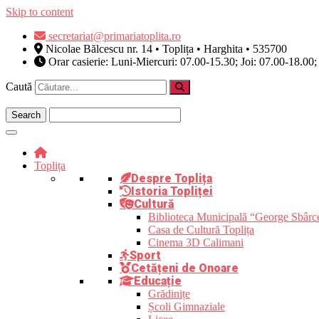
Skip to content
secretariat@primariatoplita.ro
Nicolae Bălcescu nr. 14 • Toplița • Harghita • 535700
Orar casierie: Luni-Miercuri: 07.00-15.30; Joi: 07.00-18.00;
Caută
Toplița
Despre Toplița
Istoria Topliței
Cultură
Biblioteca Municipală “George Sbârc
Casa de Cultură Toplița
Cinema 3D Calimani
Sport
Cetățeni de Onoare
Educație
Grădinițe
Școli Gimnaziale