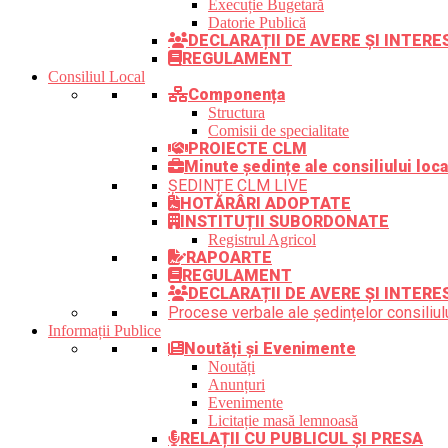
Execuție Bugetară
Datorie Publică
DECLARAȚII DE AVERE ȘI INTER
REGULAMENT
Consiliul Local
Componența
Structura
Comisii de specialitate
PROIECTE CLM
Minute ședințe ale consiliului loca
ȘEDINȚE CLM LIVE
HOTĂRÂRI ADOPTATE
INSTITUȚII SUBORDONATE
Registrul Agricol
RAPOARTE
REGULAMENT
DECLARAȚII DE AVERE ȘI INTERE
Procese verbale ale ședințelor consiliulu
Informații Publice
Noutăți și Evenimente
Noutăți
Anunțuri
Evenimente
Licitație masă lemnoasă
RELAȚII CU PUBLICUL ȘI PRESA