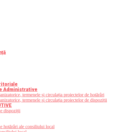
nță
itoriale
e Administrative
zatorice, termenele și circulația proiectelor de hotărâri
zatorice, termenele și circulația proiectelor de dispoziții
UTIVE
e dispoziții
 hotărâri ale consiliului local
nsiliului local