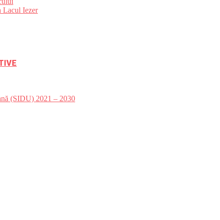
ului
 Lacul Iezer
TIVE
bană (SIDU) 2021 – 2030