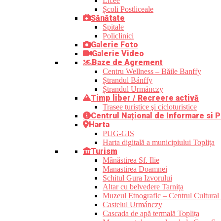
Licee
Școli Postliceale
Sănătate
Spitale
Policlinici
Galerie Foto
Galerie Video
Baze de Agrement
Centru Wellness – Băile Banffy
Ștrandul Bánffy
Ștrandul Urmánczy
Timp liber / Recreere activă
Trasee turistice şi cicloturistice
Centrul Național de Informare si P
Harta
PUG-GIS
Harta digitală a municipiului Toplița
Turism
Mânăstirea Sf. Ilie
Manastirea Doamnei
Schitul Gura Izvorului
Altar cu belvedere Tarnița
Muzeul Etnografic – Centrul Cultural 
Castelul Urmánczy
Cascada de apă termală Toplița