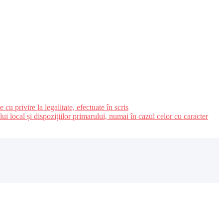
u privire la legalitate, efectuate în scris
ui local și dispozițiilor primarului, numai în cazul celor cu caracter