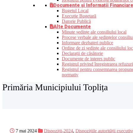
Documente și Informații Financiar
Bugetul Local
Execuție Bugetară
Datorie Publică
Alte Documente
Minute ședințe ale consiliului local
Procese verbale ale ședințelor consiliu
Informare dezbateri publice
Ordine de zi ședințe ale consiliului loc
Declarații de căsătorie
Documente de interes public
Registrul privind înregistrarea refuzur
Registrul pentru consemnarea propunerilo
normativ
Primăria Municipiului Toplița
7 mai 2024
Dispoziții-2024
,
Dispozițiile autorității executiv