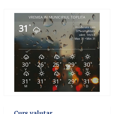
VREMEA ÎN MUNICIPIUL TOPLIȚA
31
°
moderate rain
37% umiditate
vânt: 1m/s E
Max 31 • Min 31
30
26
25
29
30
°
°
°
°
°
V
S
D
L
M
31
31
31
29
31
°
°
°
°
°
M
J
V
S
D
Curs valutar