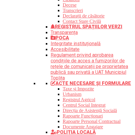
Decese
Transcrieri
Declarații de căsătorie
Contact Stare Civilă
REGISTRUL SPAȚIILOR VERZI
Transparența
POCA
Integritate instituțională
Accesibilitate
Regulament privind aprobarea
condițiile de acces a furnizorilor de
rețele de comunicații pe proprietatea
publică sau privată a UAT Municipiul
Toplița
ACTE NECESARE ȘI FORMULARE
Taxe și Impozite
Urbanism
Registrul Agricol
Centrul Social Integrat
Direcția de Asistență Socială
Rapoarte Funcționari
Rapoarte Personal Contractual
Documente Angajare
POLIȚIA LOCALĂ