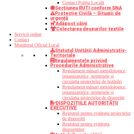
Contact Poliția Locală
Secțiunea RUTI conform SNA
Protecție Civilă – Situații de
urgență
Adăpost câini
Colectarea deșeurilor textile
Servicii online
Contact
Monitorul Oficial Local
Statutul Unității Administrativ-
Teritoriale
Regulamentele privind
Procedurile Administrative
Regulament măsuri metodologice,
organizatorice, termenele și
circulația proiectelor de hotărâri
Regulament măsuri metodologice,
organizatorice, termenele și
circulația proiectelor de dispoziții
DISPOZIȚIILE AUTORITĂȚII
EXECUTIVE
Registrul pentru evidența proiectelor
de dispoziții
Registrul pentru evidența
dispozițiilor