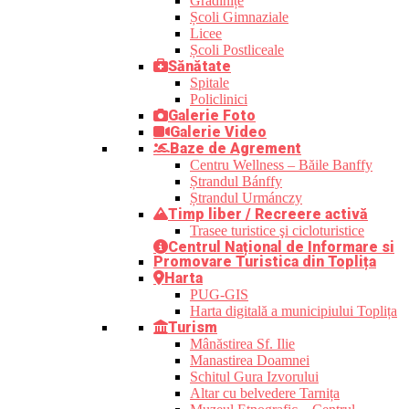
Grădinițe
Școli Gimnaziale
Licee
Școli Postliceale
Sănătate
Spitale
Policlinici
Galerie Foto
Galerie Video
Baze de Agrement
Centru Wellness – Băile Banffy
Ștrandul Bánffy
Ștrandul Urmánczy
Timp liber / Recreere activă
Trasee turistice şi cicloturistice
Centrul Național de Informare si
Promovare Turistica din Toplița
Harta
PUG-GIS
Harta digitală a municipiului Toplița
Turism
Mânăstirea Sf. Ilie
Manastirea Doamnei
Schitul Gura Izvorului
Altar cu belvedere Tarnița