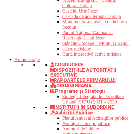
Muzeul Etnografic – Centrul
Cultural Toplița
Castelul Urmánczy
Cascada de apă termală Toplița
Monumentul-mausoleu de la Gura
Secului
Parcul Național Călimani –
Rezervația Lacul Iezer
Stâncile Coloape – Munții Gurghiu
Liberty Fishing
Hartă interactivă active turistice
Administrație
CONDUCERE
DISPOZIȚIILE AUTORITĂȚII
EXECUTIVE
RAPOARTELE PRIMARULUI
ORGANIGRAMA
Programe și Strategii
Strategia Integrată de Dezvoltare
Urbană (SIDU) 2021 – 2030
INSTITUȚII ÎN SUBORDINE
Achiziții Publice
Planul Anual al Achizițiilor publice
Anunțuri achiziții publice
Anunțuri de inițiere