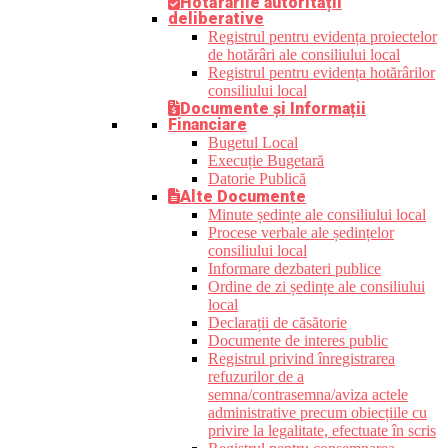
Hotărârile autorității
deliberative
Registrul pentru evidența proiectelor
de hotărâri ale consiliului local
Registrul pentru evidența hotărârilor
consiliului local
Documente și Informații
Financiare
Bugetul Local
Execuție Bugetară
Datorie Publică
Alte Documente
Minute ședințe ale consiliului local
Procese verbale ale ședințelor
consiliului local
Informare dezbateri publice
Ordine de zi ședințe ale consiliului
local
Declarații de căsătorie
Documente de interes public
Registrul privind înregistrarea
refuzurilor de a
semna/contrasemna/aviza actele
administrative precum obiecțiile cu
privire la legalitate, efectuate în scris