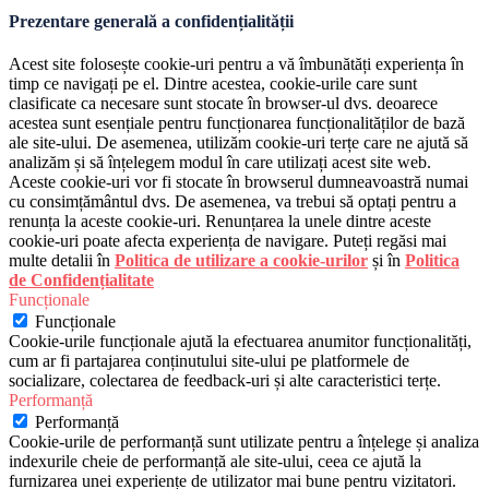
Prezentare generală a confidențialității
Acest site folosește cookie-uri pentru a vă îmbunătăți experiența în
timp ce navigați pe el. Dintre acestea, cookie-urile care sunt
clasificate ca necesare sunt stocate în browser-ul dvs. deoarece
acestea sunt esențiale pentru funcționarea funcționalităților de bază
ale site-ului. De asemenea, utilizăm cookie-uri terțe care ne ajută să
analizăm și să înțelegem modul în care utilizați acest site web.
Aceste cookie-uri vor fi stocate în browserul dumneavoastră numai
cu consimțământul dvs. De asemenea, va trebui să optați pentru a
renunța la aceste cookie-uri. Renunțarea la unele dintre aceste
cookie-uri poate afecta experiența de navigare. Puteți regăsi mai
multe detalii în
Politica de utilizare a cookie-urilor
și în
Politica
de Confidențialitate
Funcționale
Funcționale
Cookie-urile funcționale ajută la efectuarea anumitor funcționalități,
cum ar fi partajarea conținutului site-ului pe platformele de
socializare, colectarea de feedback-uri și alte caracteristici terțe.
Performanță
Performanță
Cookie-urile de performanță sunt utilizate pentru a înțelege și analiza
indexurile cheie de performanță ale site-ului, ceea ce ajută la
furnizarea unei experiențe de utilizator mai bune pentru vizitatori.