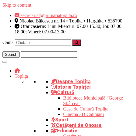
Skip to content
secretariat@primariatoplita.ro
Nicolae Bălcescu nr. 14 • Toplița • Harghita • 535700
Orar casierie: Luni-Miercuri: 07.00-15.30; Joi: 07.00-
18.00; Vineri: 07.00-13.00
Caută
Toplița
Despre Toplița
Istoria Topliței
Cultură
Biblioteca Municipală “George
Sbârcea”
Casa de Cultură Toplița
Cinema 3D Calimani
Sport
Cetățeni de Onoare
Educație