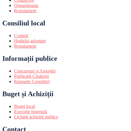
Conducere
Organigrama
Regulament
Consiliul local
Comisii
Hotărâri adoptate
Regulament
Informații publice
Concursuri și Angajări
Publicații Căsătorii
Rapoarte Consilieri
Buget și Achiziții
Buget local
Execuție bugetară
Licitații achiziții publice
Contact