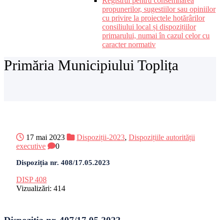
Registrul pentru consemnarea
propunerilor, sugestiilor sau opiniilor
cu privire la proiectele hotărârilor
consiliului local și dispozițiilor
primarului, numai în cazul celor cu
caracter normativ
Primăria Municipiului Toplița
17 mai 2023
Dispoziții-2023
,
Dispozițiile autorității
executive
0
Dispoziția nr. 408/17.05.2023
DISP 408
Vizualizări:
414