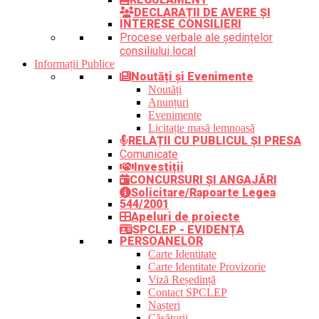
DECLARAȚII DE AVERE ȘI
INTERESE CONSILIERI
Procese verbale ale ședințelor
consiliului local
Informații Publice
Noutăți și Evenimente
Noutăți
Anunțuri
Evenimente
Licitație masă lemnoasă
RELAȚII CU PUBLICUL ȘI PRESA
Comunicate
Investiții
CONCURSURI ȘI ANGAJĂRI
Solicitare/Rapoarte Legea
544/2001
Apeluri de proiecte
SPCLEP - EVIDENȚA
PERSOANELOR
Carte Identitate
Carte Identitate Provizorie
Viză Reședință
Contact SPCLEP
Nașteri
Căsătorii