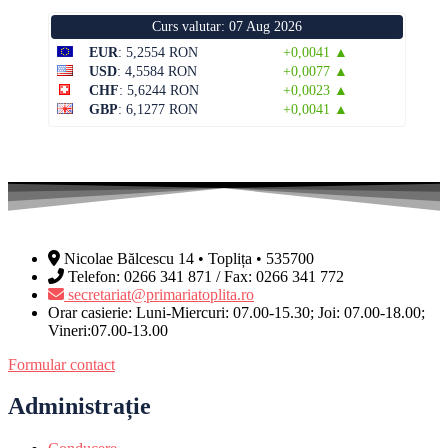
Curs valutar: 07 Aug 2026
EUR
: 5,2554 RON
+0,0041 ▲
USD
: 4,5584 RON
+0,0077 ▲
CHF
: 5,6244 RON
+0,0023 ▲
GBP
: 6,1277 RON
+0,0041 ▲
Nicolae Bălcescu 14 • Toplița • 535700
Telefon: 0266 341 871 / Fax: 0266 341 772
secretariat@primariatoplita.ro
Orar casierie: Luni-Miercuri: 07.00-15.30; Joi: 07.00-18.00;
Vineri:07.00-13.00
Formular contact
Administrație