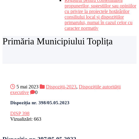
Registrul pentru consemnarea
propunerilor, sugestiilor sau opiniilor
cu privire la proiectele hotărârilor
consiliului local și dispozițiilor
primarului, numai în cazul celor cu
caracter normativ
Primăria Municipiului Toplița
5 mai 2023
Dispoziții-2023
,
Dispozițiile autorității
executive
0
Dispoziția nr. 398/05.05.2023
DISP 398
Vizualizări:
663