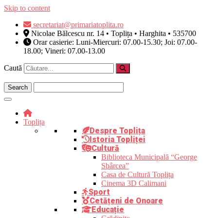
Skip to content
secretariat@primariatoplita.ro
Nicolae Bălcescu nr. 14 • Toplița • Harghita • 535700
Orar casierie: Luni-Miercuri: 07.00-15.30; Joi: 07.00-
18.00; Vineri: 07.00-13.00
Caută
Toplița
Despre Toplița
Istoria Topliței
Cultură
Biblioteca Municipală “George
Sbârcea”
Casa de Cultură Toplița
Cinema 3D Calimani
Sport
Cetățeni de Onoare
Educație