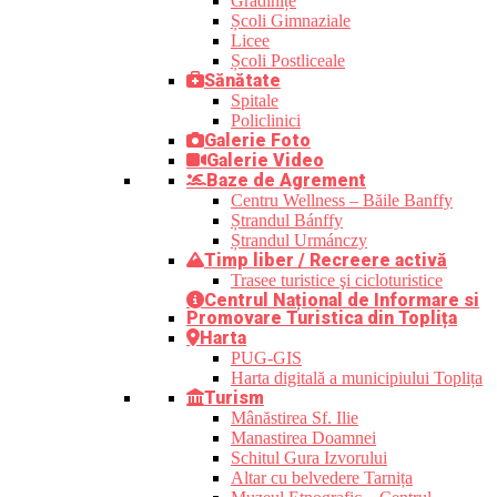
Grădinițe
Școli Gimnaziale
Licee
Școli Postliceale
Sănătate
Spitale
Policlinici
Galerie Foto
Galerie Video
Baze de Agrement
Centru Wellness – Băile Banffy
Ștrandul Bánffy
Ștrandul Urmánczy
Timp liber / Recreere activă
Trasee turistice şi cicloturistice
Centrul Național de Informare si
Promovare Turistica din Toplița
Harta
PUG-GIS
Harta digitală a municipiului Toplița
Turism
Mânăstirea Sf. Ilie
Manastirea Doamnei
Schitul Gura Izvorului
Altar cu belvedere Tarnița