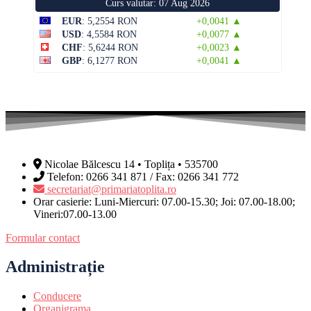
Curs valutar: 07 Aug 2026
EUR
: 5,2554 RON
+0,0041 ▲
USD
: 4,5584 RON
+0,0077 ▲
CHF
: 5,6244 RON
+0,0023 ▲
GBP
: 6,1277 RON
+0,0041 ▲
Nicolae Bălcescu 14 • Toplița • 535700
Telefon: 0266 341 871 / Fax: 0266 341 772
secretariat@primariatoplita.ro
Orar casierie: Luni-Miercuri: 07.00-15.30; Joi: 07.00-18.00;
Vineri:07.00-13.00
Formular contact
Administrație
Conducere
Organigrama