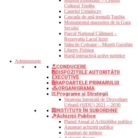
Muzeul Etnografic – Centrul
Cultural Toplița
Castelul Urmánczy
Cascada de apă termală Toplița
Monumentul-mausoleu de la Gura
Secului
Parcul Național Călimani –
Rezervația Lacul Iezer
Stâncile Coloape – Munții Gurghiu
Liberty Fishing
Hartă interactivă active turistice
Administrație
CONDUCERE
DISPOZIȚIILE AUTORITĂȚII
EXECUTIVE
RAPOARTELE PRIMARULUI
ORGANIGRAMA
Programe și Strategii
Strategia Integrată de Dezvoltare
Urbană (SIDU) 2021 – 2030
INSTITUȚII ÎN SUBORDINE
Achiziții Publice
Planul Anual al Achizițiilor publice
Anunțuri achiziții publice
Anunțuri de inițiere