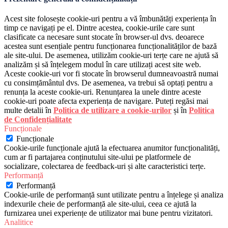
Acest site folosește cookie-uri pentru a vă îmbunătăți experiența în
timp ce navigați pe el. Dintre acestea, cookie-urile care sunt
clasificate ca necesare sunt stocate în browser-ul dvs. deoarece
acestea sunt esențiale pentru funcționarea funcționalităților de bază
ale site-ului. De asemenea, utilizăm cookie-uri terțe care ne ajută să
analizăm și să înțelegem modul în care utilizați acest site web.
Aceste cookie-uri vor fi stocate în browserul dumneavoastră numai
cu consimțământul dvs. De asemenea, va trebui să optați pentru a
renunța la aceste cookie-uri. Renunțarea la unele dintre aceste
cookie-uri poate afecta experiența de navigare. Puteți regăsi mai
multe detalii în
Politica de utilizare a cookie-urilor
și în
Politica
de Confidențialitate
Funcționale
Funcționale
Cookie-urile funcționale ajută la efectuarea anumitor funcționalități,
cum ar fi partajarea conținutului site-ului pe platformele de
socializare, colectarea de feedback-uri și alte caracteristici terțe.
Performanță
Performanță
Cookie-urile de performanță sunt utilizate pentru a înțelege și analiza
indexurile cheie de performanță ale site-ului, ceea ce ajută la
furnizarea unei experiențe de utilizator mai bune pentru vizitatori.
Analitice