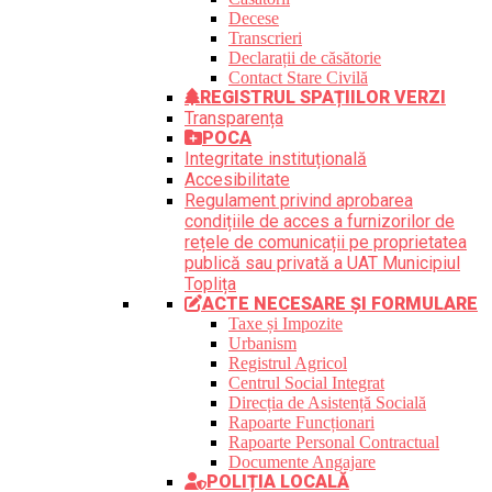
Decese
Transcrieri
Declarații de căsătorie
Contact Stare Civilă
REGISTRUL SPAȚIILOR VERZI
Transparența
POCA
Integritate instituțională
Accesibilitate
Regulament privind aprobarea
condițiile de acces a furnizorilor de
rețele de comunicații pe proprietatea
publică sau privată a UAT Municipiul
Toplița
ACTE NECESARE ȘI FORMULARE
Taxe și Impozite
Urbanism
Registrul Agricol
Centrul Social Integrat
Direcția de Asistență Socială
Rapoarte Funcționari
Rapoarte Personal Contractual
Documente Angajare
POLIȚIA LOCALĂ