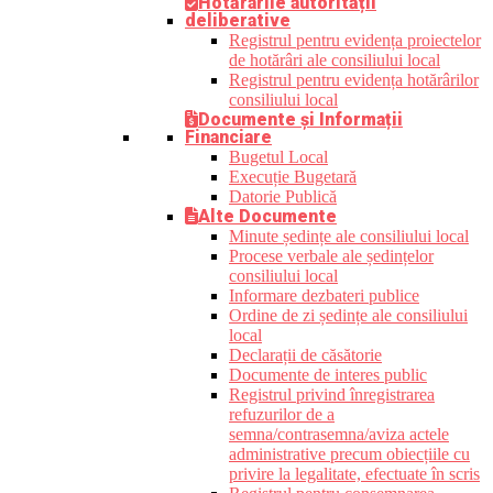
Hotărârile autorității
deliberative
Registrul pentru evidența proiectelor
de hotărâri ale consiliului local
Registrul pentru evidența hotărârilor
consiliului local
Documente și Informații
Financiare
Bugetul Local
Execuție Bugetară
Datorie Publică
Alte Documente
Minute ședințe ale consiliului local
Procese verbale ale ședințelor
consiliului local
Informare dezbateri publice
Ordine de zi ședințe ale consiliului
local
Declarații de căsătorie
Documente de interes public
Registrul privind înregistrarea
refuzurilor de a
semna/contrasemna/aviza actele
administrative precum obiecțiile cu
privire la legalitate, efectuate în scris