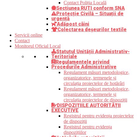
Contact Poliția Locală
Secțiunea RUTI conform SNA
Protecție Civilă – Situații de
urgență
Adăpost câini
Colectarea deșeurilor textile
Servicii online
Contact
Monitorul Oficial Local
Statutul Unității Administrativ-
Teritoriale
Regulamentele privind
Procedurile Administrative
Regulament măsuri metodologice,
organizatorice, termenele și
circulația proiectelor de hotărâri
Regulament măsuri metodologice,
organizatorice, termenele și
circulația proiectelor de dispoziții
DISPOZIȚIILE AUTORITĂȚII
EXECUTIVE
Registrul pentru evidența proiectelor
de dispoziții
Registrul pentru evidența
dispozițiilor