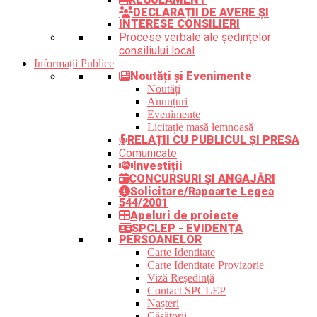
DECLARAȚII DE AVERE ȘI
INTERESE CONSILIERI
Procese verbale ale ședințelor
consiliului local
Informații Publice
Noutăți și Evenimente
Noutăți
Anunțuri
Evenimente
Licitație masă lemnoasă
RELAȚII CU PUBLICUL ȘI PRESA
Comunicate
Investiții
CONCURSURI ȘI ANGAJĂRI
Solicitare/Rapoarte Legea
544/2001
Apeluri de proiecte
SPCLEP - EVIDENȚA
PERSOANELOR
Carte Identitate
Carte Identitate Provizorie
Viză Reședință
Contact SPCLEP
Nașteri
Căsătorii