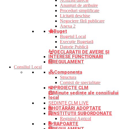
Achiziții directe
Anunțuri de atribuire
Proceduri simplificate
Licitații deschise
Negociere fără publicare
Anexa 2
Buget
Bugetul Local
Execuție Bugetară
Datorie Publică
DECLARAȚII DE AVERE ȘI
INTERESE FUNCȚIONARI
REGULAMENT
Consiliul Local
Componența
Structura
Comisii de specialitate
PROIECTE CLM
Minute ședințe ale consiliului
local
ȘEDINȚE CLM LIVE
HOTĂRÂRI ADOPTATE
INSTITUȚII SUBORDONATE
Registrul Agricol
RAPOARTE
REGULAMENT