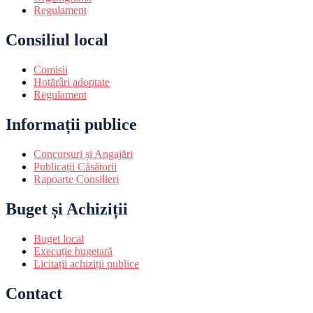
Regulament
Consiliul local
Comisii
Hotărâri adoptate
Regulament
Informații publice
Concursuri și Angajări
Publicații Căsătorii
Rapoarte Consilieri
Buget și Achiziții
Buget local
Execuție bugetară
Licitații achiziții publice
Contact