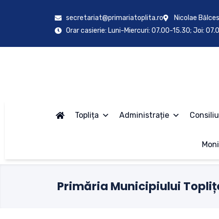
secretariat@primariatoplita.ro
Nicolae Bălces
Orar casierie: Luni-Miercuri: 07.00-15.30; Joi: 07
Toplița
Administrație
Consiliu
Moni
Primăria Municipiului Topliț