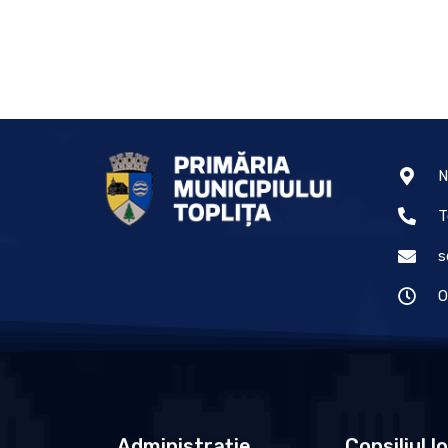
N
T
s
O
Administrație
Consiliul l