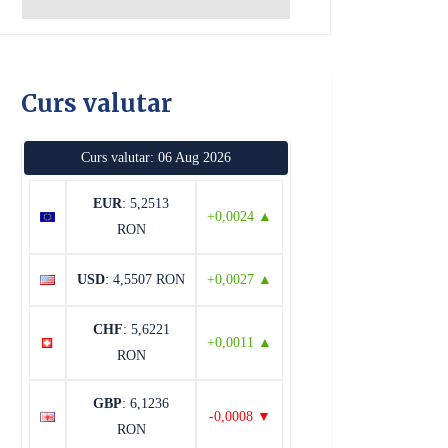
Curs valutar
Curs valutar: 06 Aug 2026
EUR
: 5,2513
+0,0024 ▲
RON
USD
: 4,5507 RON
+0,0027 ▲
CHF
: 5,6221
+0,0011 ▲
RON
GBP
: 6,1236
-0,0008 ▼
RON