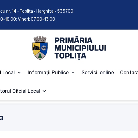
cu nr. 14 • Toplița • Harghita • 535700
.00-18.00; Vineri: 07.00-13.00
l Local
Informații Publice
Servicii online
Contac
torul Oficial Local
a