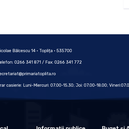
icolae Bălcescu 14 • Toplița • 535700
elefon: 0266 341 871 / Fax: 0266 341 772
ecretariat@primariatoplita.ro
rar casierie: Luni-Miercuri: 07.00-15.30; Joi: 07.00-18.00; Vineri:07
ocal
Informații publice
Buget și A