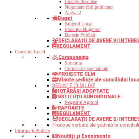
Licitații deschise
Negociere fără publicare
Anexa 2
Buget
Bugetul Local
Execuție Bugetară
Datorie Publică
DECLARAȚII DE AVERE ȘI INTER
REGULAMENT
Consiliul Local
Componența
Structura
Comisii de specialitate
PROIECTE CLM
Minute ședințe ale consiliului loca
ȘEDINȚE CLM LIVE
HOTĂRÂRI ADOPTATE
INSTITUȚII SUBORDONATE
Registrul Agricol
RAPOARTE
REGULAMENT
DECLARAȚII DE AVERE ȘI INTERE
Procese verbale ale ședințelor consiliulu
Informații Publice
Noutăți și Evenimente