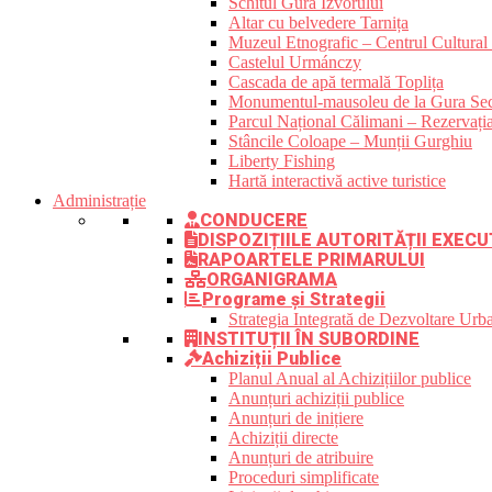
Schitul Gura Izvorului
Altar cu belvedere Tarnița
Muzeul Etnografic – Centrul Cultural 
Castelul Urmánczy
Cascada de apă termală Toplița
Monumentul-mausoleu de la Gura Sec
Parcul Național Călimani – Rezervația
Stâncile Coloape – Munții Gurghiu
Liberty Fishing
Hartă interactivă active turistice
Administrație
CONDUCERE
DISPOZIȚIILE AUTORITĂȚII EXECU
RAPOARTELE PRIMARULUI
ORGANIGRAMA
Programe și Strategii
Strategia Integrată de Dezvoltare Ur
INSTITUȚII ÎN SUBORDINE
Achiziții Publice
Planul Anual al Achizițiilor publice
Anunțuri achiziții publice
Anunțuri de inițiere
Achiziții directe
Anunțuri de atribuire
Proceduri simplificate