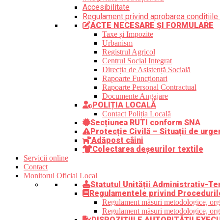
Accesibilitate
Regulament privind aprobarea condițiile 
ACTE NECESARE ȘI FORMULARE
Taxe și Impozite
Urbanism
Registrul Agricol
Centrul Social Integrat
Direcția de Asistență Socială
Rapoarte Funcționari
Rapoarte Personal Contractual
Documente Angajare
POLIȚIA LOCALĂ
Contact Poliția Locală
Secțiunea RUTI conform SNA
Protecție Civilă – Situații de urge
Adăpost câini
Colectarea deșeurilor textile
Servicii online
Contact
Monitorul Oficial Local
Statutul Unității Administrativ-Ter
Regulamentele privind Proceduril
Regulament măsuri metodologice, organi
Regulament măsuri metodologice, organi
DISPOZIȚIILE AUTORITĂȚII EXEC