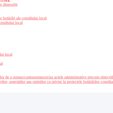
e dispoziții
 hotărâri ale consiliului local
nsiliului local
e
lui local
al
ilor de a semna/contrasemna/aviza actele administrative precum obiecțiile c
r, sugestiilor sau opiniilor cu privire la proiectele hotărârilor consiliul