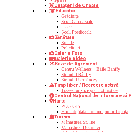
Sport
Cetățeni de Onoare
Educație
Grădinițe
Școli Gimnaziale
Licee
Școli Postliceale
Sănătate
Spitale
Policlinici
Galerie Foto
Galerie Video
Baze de Agrement
Centru Wellness – Băile Banffy
Ștrandul Bánffy
Ștrandul Urmánczy
Timp liber / Recreere activă
Trasee turistice şi cicloturistice
Centrul Național de Informare si P
Harta
PUG-GIS
Harta digitală a municipiului Toplița
Turism
Mânăstirea Sf. Ilie
Manastirea Doamnei