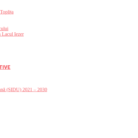
Toplița
ului
 Lacul Iezer
TIVE
bană (SIDU) 2021 – 2030