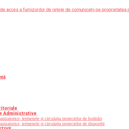
de acces a furnizorilor de rețele de comunicații pe proprietatea 
nță
itoriale
e Administrative
zatorice, termenele și circulația proiectelor de hotărâri
zatorice, termenele și circulația proiectelor de dispoziții
UTIVE