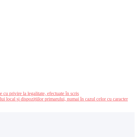
u privire la legalitate, efectuate în scris
ui local și dispozițiilor primarului, numai în cazul celor cu caracter