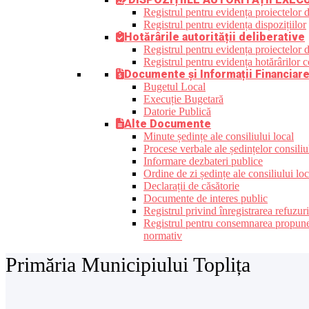
Registrul pentru evidența proiectelor d
Registrul pentru evidența dispozițiilor
Hotărârile autorității deliberative
Registrul pentru evidența proiectelor de
Registrul pentru evidența hotărârilor co
Documente și Informații Financiar
Bugetul Local
Execuție Bugetară
Datorie Publică
Alte Documente
Minute ședințe ale consiliului local
Procese verbale ale ședințelor consiliu
Informare dezbateri publice
Ordine de zi ședințe ale consiliului loc
Declarații de căsătorie
Documente de interes public
Registrul privind înregistrarea refuzur
Registrul pentru consemnarea propunerilo
normativ
Primăria Municipiului Toplița