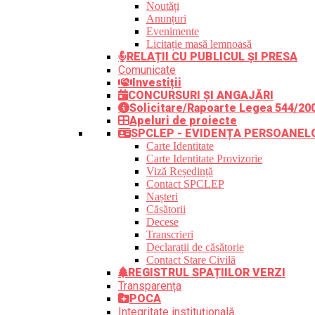
Noutăți
Anunțuri
Evenimente
Licitație masă lemnoasă
RELAȚII CU PUBLICUL ȘI PRESA
Comunicate
Investiții
CONCURSURI ȘI ANGAJĂRI
Solicitare/Rapoarte Legea 544/20
Apeluri de proiecte
SPCLEP - EVIDENȚA PERSOANEL
Carte Identitate
Carte Identitate Provizorie
Viză Reședință
Contact SPCLEP
Nașteri
Căsătorii
Decese
Transcrieri
Declarații de căsătorie
Contact Stare Civilă
REGISTRUL SPAȚIILOR VERZI
Transparența
POCA
Integritate instituțională