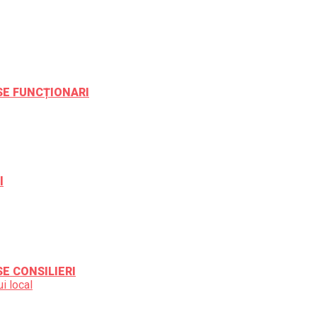
ESE FUNCȚIONARI
l
SE CONSILIERI
i local