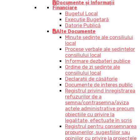
Documente și Informații
Financiare
Bugetul Local
Execuție Bugetară
Datorie Publică
Alte Documente
Minute ședințe ale consiliului
local
Procese verbale ale ședințelor
consiliului local
Informare dezbateri publice
Ordine de zi ședințe ale
consiliului local
Declarații de căsătorie
Documente de interes public
Registrul privind înregistrarea
refuzurilor de a
semna/contrasemna/aviza
actele administrative precum
obiecțiile cu privire la
legalitate, efectuate în scris
Registrul pentru consemnarea
propunerilor, sugestiilor sau
opiniilor cu privire la proiectele