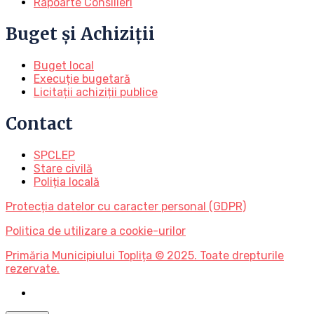
Rapoarte Consilieri
Buget și Achiziții
Buget local
Execuție bugetară
Licitații achiziții publice
Contact
SPCLEP
Stare civilă
Poliția locală
Protecția datelor cu caracter personal (GDPR)
Politica de utilizare a cookie-urilor
Primăria Municipiului Toplița © 2025. Toate drepturile
rezervate.