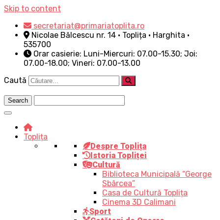
Skip to content
secretariat@primariatoplita.ro
Nicolae Bălcescu nr. 14 • Toplița • Harghita •
535700
Orar casierie: Luni-Miercuri: 07.00-15.30; Joi:
07.00-18.00; Vineri: 07.00-13.00
Caută
Toplița
Despre Toplița
Istoria Topliței
Cultură
Biblioteca Municipală “George
Sbârcea”
Casa de Cultură Toplița
Cinema 3D Calimani
Sport