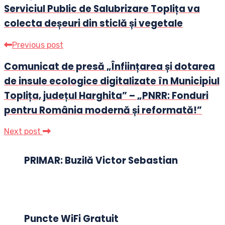
Serviciul Public de Salubrizare Toplița va
colecta deșeuri din sticlă și vegetale
Previous post
Comunicat de presă „Înființarea și dotarea
de insule ecologice digitalizate în Municipiul
Toplița, județul Harghita” – „PNRR: Fonduri
pentru România modernă și reformată!”
Next post
PRIMAR: Buzilă Victor Sebastian
Puncte WiFi Gratuit