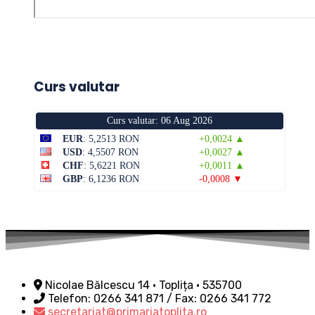
Curs valutar
Curs valutar: 06 Aug 2026
EUR
: 5,2513 RON
+0,0024 ▲
USD
: 4,5507 RON
+0,0027 ▲
CHF
: 5,6221 RON
+0,0011 ▲
GBP
: 6,1236 RON
-0,0008 ▼
Nicolae Bălcescu 14 • Toplița • 535700
Telefon: 0266 341 871 / Fax: 0266 341 772
secretariat@primariatoplita.ro