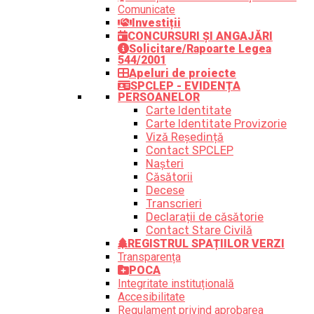
Comunicate
Investiții
CONCURSURI ȘI ANGAJĂRI
Solicitare/Rapoarte Legea
544/2001
Apeluri de proiecte
SPCLEP - EVIDENȚA
PERSOANELOR
Carte Identitate
Carte Identitate Provizorie
Viză Reședință
Contact SPCLEP
Nașteri
Căsătorii
Decese
Transcrieri
Declarații de căsătorie
Contact Stare Civilă
REGISTRUL SPAȚIILOR VERZI
Transparența
POCA
Integritate instituțională
Accesibilitate
Regulament privind aprobarea