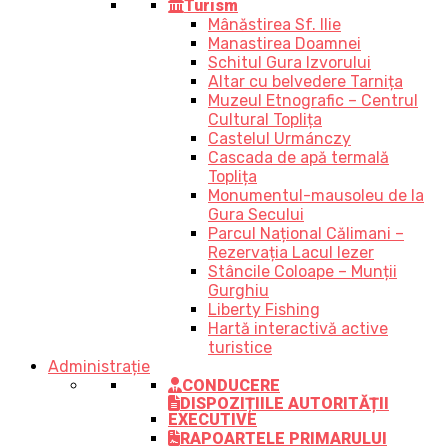
Turism
Mânăstirea Sf. Ilie
Manastirea Doamnei
Schitul Gura Izvorului
Altar cu belvedere Tarnița
Muzeul Etnografic – Centrul
Cultural Toplița
Castelul Urmánczy
Cascada de apă termală
Toplița
Monumentul-mausoleu de la
Gura Secului
Parcul Național Călimani –
Rezervația Lacul Iezer
Stâncile Coloape – Munții
Gurghiu
Liberty Fishing
Hartă interactivă active
turistice
Administrație
CONDUCERE
DISPOZIȚIILE AUTORITĂȚII
EXECUTIVE
RAPOARTELE PRIMARULUI