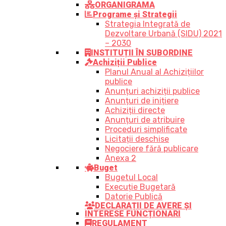
ORGANIGRAMA
Programe și Strategii
Strategia Integrată de
Dezvoltare Urbană (SIDU) 2021
– 2030
INSTITUȚII ÎN SUBORDINE
Achiziții Publice
Planul Anual al Achizițiilor
publice
Anunțuri achiziții publice
Anunțuri de inițiere
Achiziții directe
Anunțuri de atribuire
Proceduri simplificate
Licitații deschise
Negociere fără publicare
Anexa 2
Buget
Bugetul Local
Execuție Bugetară
Datorie Publică
DECLARAȚII DE AVERE ȘI
INTERESE FUNCȚIONARI
REGULAMENT