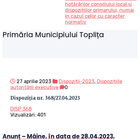
hotărârilor consiliului local și
dispozițiilor primarului, numai
în cazul celor cu caracter
normativ
Primăria Municipiului Toplița
27 aprilie 2023
Dispoziții-2023
,
Dispozițiile
autorității executive
0
Dispoziția nr. 368/27.04.2023
DISP 368
Vizualizări:
401
Anunț – Mâine, în data de 28.04.2023,