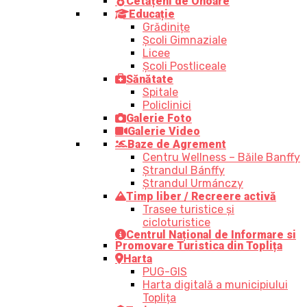
Cetățeni de Onoare
Educație
Grădinițe
Școli Gimnaziale
Licee
Școli Postliceale
Sănătate
Spitale
Policlinici
Galerie Foto
Galerie Video
Baze de Agrement
Centru Wellness – Băile Banffy
Ștrandul Bánffy
Ștrandul Urmánczy
Timp liber / Recreere activă
Trasee turistice şi
cicloturistice
Centrul Național de Informare si
Promovare Turistica din Toplița
Harta
PUG-GIS
Harta digitală a municipiului
Toplița