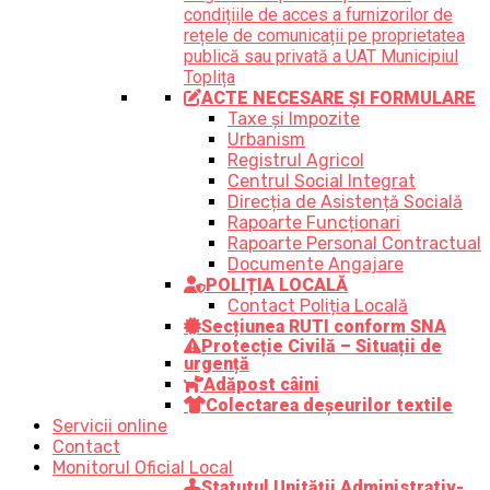
condițiile de acces a furnizorilor de
rețele de comunicații pe proprietatea
publică sau privată a UAT Municipiul
Toplița
ACTE NECESARE ȘI FORMULARE
Taxe și Impozite
Urbanism
Registrul Agricol
Centrul Social Integrat
Direcția de Asistență Socială
Rapoarte Funcționari
Rapoarte Personal Contractual
Documente Angajare
POLIȚIA LOCALĂ
Contact Poliția Locală
Secțiunea RUTI conform SNA
Protecție Civilă – Situații de
urgență
Adăpost câini
Colectarea deșeurilor textile
Servicii online
Contact
Monitorul Oficial Local
Statutul Unității Administrativ-