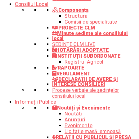
Consiliul Local
Componența
Structura
Comisii de specialitate
PROIECTE CLM
Minute ședințe ale consiliului
local
ȘEDINȚE CLM LIVE
HOTĂRÂRI ADOPTATE
INSTITUȚII SUBORDONATE
Registrul Agricol
RAPOARTE
REGULAMENT
DECLARAȚII DE AVERE ȘI
INTERESE CONSILIERI
Procese verbale ale ședințelor
consiliului local
Informații Publice
Noutăți și Evenimente
Noutăți
Anunțuri
Evenimente
Licitație masă lemnoasă
RELAȚII CU PUBLICUL ȘI PRESA