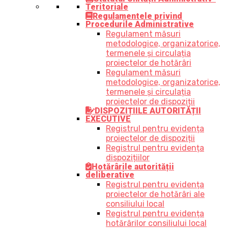
Teritoriale
Regulamentele privind
Procedurile Administrative
Regulament măsuri
metodologice, organizatorice,
termenele și circulația
proiectelor de hotărâri
Regulament măsuri
metodologice, organizatorice,
termenele și circulația
proiectelor de dispoziții
DISPOZIȚIILE AUTORITĂȚII
EXECUTIVE
Registrul pentru evidența
proiectelor de dispoziții
Registrul pentru evidența
dispozițiilor
Hotărârile autorității
deliberative
Registrul pentru evidența
proiectelor de hotărâri ale
consiliului local
Registrul pentru evidența
hotărârilor consiliului local