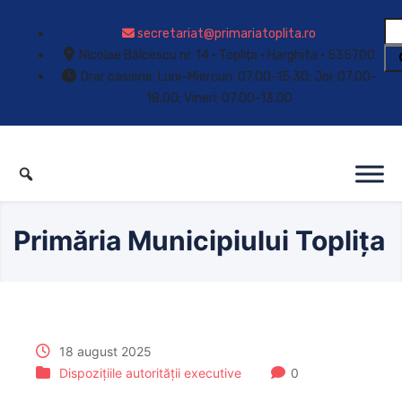
secretariat@primariatoplita.ro
Nicolae Bălcescu nr. 14 • Toplița • Harghita • 535700
Orar casierie: Luni-Miercuri: 07.00-15.30; Joi: 07.00-
18.00; Vineri: 07.00-13.00
Primăria Municipiului Toplița
18 august 2025
Dispozițiile autorității executive
0